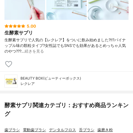
5.00
生酵素サプリ
生酵素サプリで人気の【レクレア】をついに 飲み始めました?‼︎? パイナ
ップル味の顆粒タイプ? 女性誌でもSNSでも 効果があるとめっちゃ人気
のやつ??? …
続きを見る
BEAUTY BOX(ビューティーボックス)
レクレア
酵素サプリ関連カテゴリ：おすすめ商品ランキン
グ
歯ブラシ
電動歯ブラシ
デンタルフロス
舌ブラシ
歯磨き粉