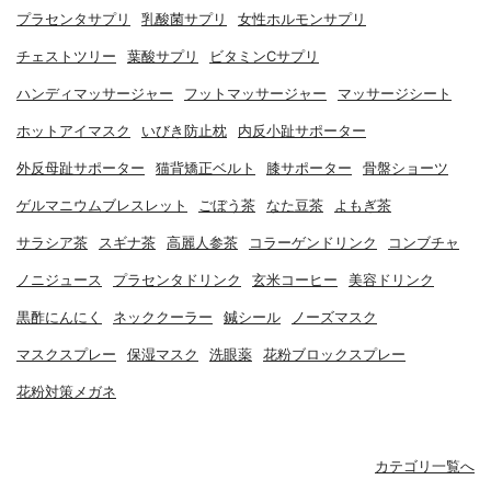
プラセンタサプリ
乳酸菌サプリ
女性ホルモンサプリ
チェストツリー
葉酸サプリ
ビタミンCサプリ
ハンディマッサージャー
フットマッサージャー
マッサージシート
ホットアイマスク
いびき防止枕
内反小趾サポーター
外反母趾サポーター
猫背矯正ベルト
膝サポーター
骨盤ショーツ
ゲルマニウムブレスレット
ごぼう茶
なた豆茶
よもぎ茶
サラシア茶
スギナ茶
高麗人参茶
コラーゲンドリンク
コンブチャ
ノニジュース
プラセンタドリンク
玄米コーヒー
美容ドリンク
黒酢にんにく
ネッククーラー
鍼シール
ノーズマスク
マスクスプレー
保湿マスク
洗眼薬
花粉ブロックスプレー
花粉対策メガネ
カテゴリ一覧へ