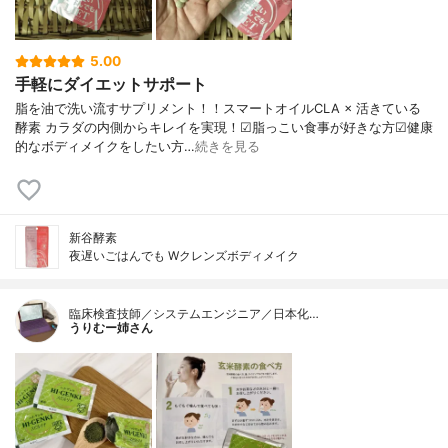
5.00
手軽にダイエットサポート
脂を油で洗い流すサプリメント！！スマートオイルCLA × 活きている
酵素 カラダの内側からキレイを実現！☑脂っこい食事が好きな方☑健康
的なボディメイクをしたい方…
続きを見る
新谷酵素
夜遅いごはんでも Wクレンズボディメイク
臨床検査技師／システムエンジニア／日本化…
うりむー姉さん