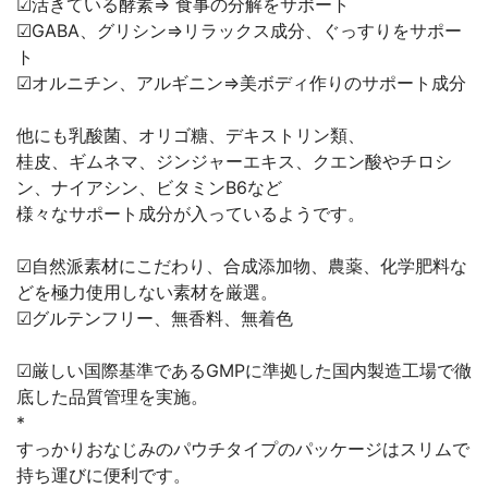
︎︎︎︎︎︎☑︎活きている酵素⇒ 食事の分解をサポート
︎︎︎︎︎︎☑︎GABA、グリシン⇒リラックス成分、ぐっすりをサポー
ト
︎︎︎︎︎︎☑︎オルニチン、アルギニン⇒美ボディ作りのサポート成分⁣
他にも乳酸菌、オリゴ糖、デキストリン類、⁣
桂皮、ギムネマ、ジンジャーエキス、クエン酸やチロシ
ン、ナイアシン、ビタミンB6など⁣
様々なサポート成分が入っているようです。⁣
︎︎︎︎︎︎☑︎自然派素材にこだわり、合成添加物、農薬、化学肥料な
どを極力使用しない素材を厳選。
︎︎︎︎︎︎☑︎グルテンフリー、無香料、無着色⁣
︎︎︎︎︎︎☑︎厳しい国際基準であるGMPに準拠した国内製造工場で徹
底した品質管理を実施。⁣
*⁣
すっかりおなじみのパウチタイプのパッケージはスリムで
持ち運びに便利です。⁣