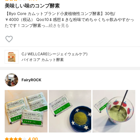
美味しい味のコンブ酵素
【Byo Core カムットブランド小麦植物性コンブ酵素】30包/
￥4000（税込） Qoo10🌷感想🌷きな粉味でめちゃくちゃ飲みやすかっ
たです！コンブ酵素っ…
続きを見る
CJ WELLCARE(シージェイウェルケア)
バイオコア カムット酵素
FairyROCK
4.00