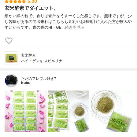
5.00
玄米酵素でダイエット。
細かい緑の粒で、香りは青汁をうすーくした感じです。無味ですが、少
し苦味があるので出来ればこちらも豆乳やお味噌汁に入れた方が飲みや
すいかもです。青の袋のHI・GE…
続きを見る
玄米酵素
ハイ・ゲンキ スピルリナ
ただのフレブル好き?
bubu