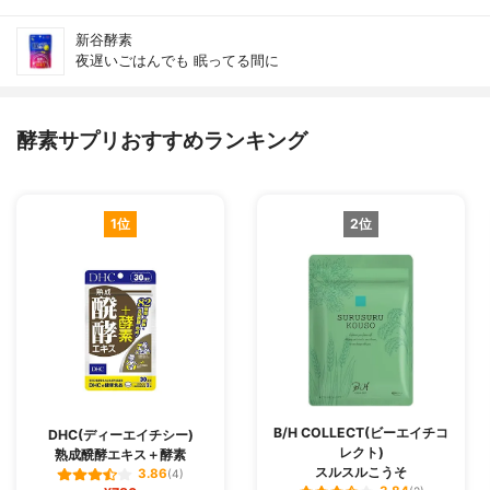
新谷酵素
夜遅いごはんでも 眠ってる間に
酵素サプリおすすめランキング
1位
2位
B/H COLLECT(ビーエイチコ
DHC(ディーエイチシー)
レクト)
熟成醗酵エキス＋酵素
スルスルこうそ
3.86
(4)