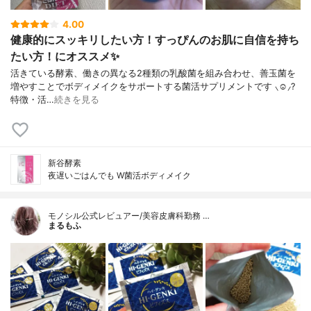
4.00
健康的にスッキリしたい方！すっぴんのお肌に自信を持ち
たい方！にオススメ✨
活きている酵素、働きの異なる2種類の乳酸菌を組み合わせ、善玉菌を
増やすことでボディメイクをサポートする菌活サプリメントです ‪⸜‪‪☺︎‬⸝‬‪‪‪?‬
特徴・活…
続きを見る
新谷酵素
夜遅いごはんでも W菌活ボディメイク
モノシル公式レビュアー/美容皮膚科勤務 …
まるもふ