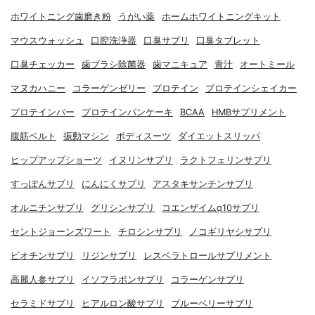
ホワイトニング歯磨き粉
うがい薬
ホームホワイトニングキット
マウスウォッシュ
口腔洗浄器
口臭サプリ
口臭タブレット
口臭チェッカー
歯ブラシ除菌器
歯マニキュア
青汁
オートミール
マヌカハニー
コラーゲンゼリー
プロテイン
プロテインシェイカー
プロテインバー
プロテインパンケーキ
BCAA
HMBサプリメント
腹筋ベルト
振動マシン
ボディスーツ
ダイエットスリッパ
ヒップアップショーツ
イヌリンサプリ
ラクトフェリンサプリ
すっぽんサプリ
にんにくサプリ
アスタキサンチンサプリ
オルニチンサプリ
グリシンサプリ
コエンザイムq10サプリ
セントジョーンズワート
チロシンサプリ
ノコギリヤシサプリ
ビオチンサプリ
リジンサプリ
レスベラトロールサプリメント
高麗人参サプリ
イソフラボンサプリ
コラーゲンサプリ
セラミドサプリ
ヒアルロン酸サプリ
ブルーベリーサプリ