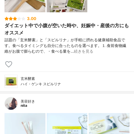
3.00
ダイエット中で小腹が空いた時や、妊娠中・産後の方にも
オススメ
話題の「玄米酵素」と「スピルリナ」が手軽に摂れる健康補助食品で
す。食べるタイミングも自分に合ったものを選べます。１.食前食物繊
維がお腹で膨らむので、・食べる量を…
続きを見る
玄米酵素
ハイ・ゲンキ スピルリナ
美容好き
nita