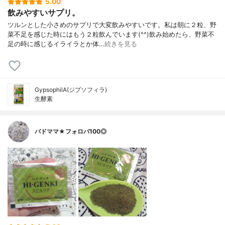
5.00
飲みやすいサプリ。
ツルンとした小さめのサプリで大変飲みやすいです。私は朝に２粒、野
菜不足を感じた時にはもう２粒飲んでいます(^^)飲み始めたら、野菜不
足の時に感じるイライラとか体…
続きを見る
GypsophilA(ジプソフィラ)
生酵素
バドママ★フォロバ100◎