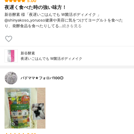
5.00
夜遅く食べた時の強い味方！
新谷酵素 様「夜遅いごはんでも W菌活ボディメイク 」
@shinyakoso_yoruoso健康や美容に気をつけてヨーグルトを食べた
り、発酵食品を食べたりしてる…
続きを見る
新谷酵素
夜遅いごはんでも W菌活ボディメイク
バドママ★フォロバ100◎