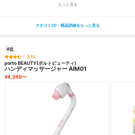
もっと見る
振動のスピードも2種類から選べるので、コリ具合や気分
に
あわせて使用してます！
クチコミ(2)・商品詳細をもっと見る
欲を言えばコードレスであればもっと便利だとは思います
が、
4位
この価格でこのクオリティであれば大満足です！
3.15
porto BEAUTY(ポルトビューティ)
毎日使用していると肩こりにとても効果があったので、
ハンディマッサージャー AIM01
肩こりでお悩みの肩にはとてもおすすめです！
¥4,369〜