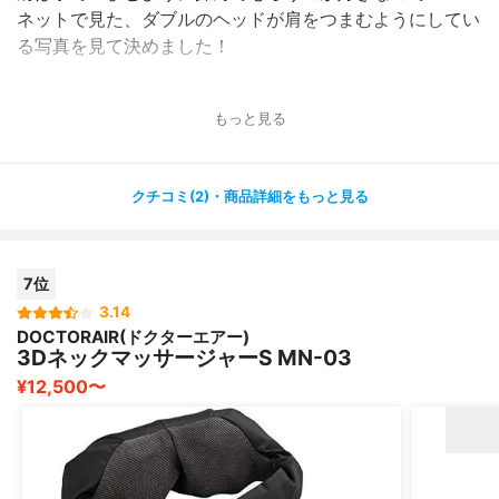
ネットで見た、ダブルのヘッドが肩をつまむようにしてい
る写真を見て決めました！
コンパクトなので仕事の合間とかにさっと使えてとっても
もっと見る
便利です。
長時間のドライブの時も必ず持っていきます。
クチコミ(2)・商品詳細をもっと見る
アタッチメントも好みやその日のコリによって変えられま
すし、何より2箇所を刺激してくれるのがとっても良
い！！
7位
気に入ってます。
3.14
DOCTORAIR(ドクターエアー)
3DネックマッサージャーS MN-03
¥12,500〜