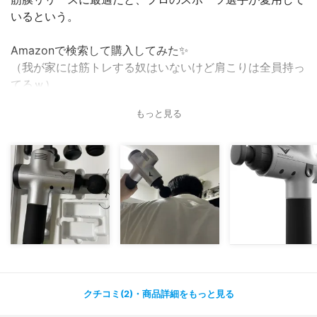
いるという。
Amazonで検索して購入してみた✨
（我が家には筋トレする奴はいないけど肩こりは全員持っ
てるｗ）
もっと見る
これはいい！
重さがあるから充電コードを外してマッサージしても手が
だるくなるほど重いけど
その分がっつりとコリの奥までほぐしてくれる感がある。
￥29，000だけのことはある。
アタッチメントを変更すればふくらはぎや首にも使えて、
１回の充電で２時間使用可能なので家族が奪い合って使っ
ても大丈夫。
クチコミ(2)・商品詳細をもっと見る
（現在争奪戦中）