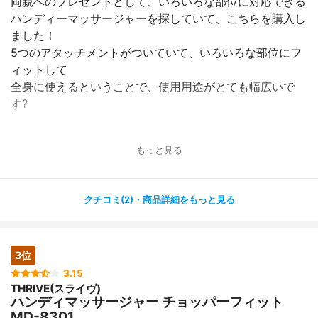
両親へのプレゼントとして、いろいろな部位に対応できる
ハンディーマッサージャーを探していて、こちらを購入し
ました！
5つのアタッチメントがついていて、いろいろな部位にフ
ィットして
全身に使えるということで、使用用途がとても幅広いで
す?
充電式でコードレスなので、コンセントの場所を気にせ
もっと見る
ず、
ソファーやベッドで使用できるから便利だと喜んでいまし
た✨
クチコミ(2)・商品詳細をもっと見る
振動はかなりパワフルなので、肩こりがひどい父も満足し
ていましたし、
見た目に対してかなり軽量なので、母も使いやすいようで
3位
す✨
3.15
THRIVE(スライヴ)
筋トレ後のケアにも良いみたいなので、トレーニングを
ハンディマッサージャー チョッパーフィット
されている方にもおすすめです✨
MD-8301