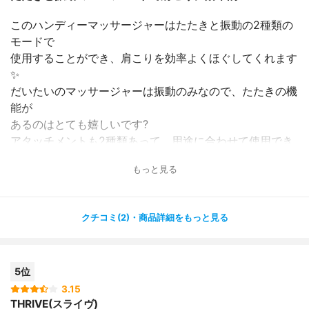
このハンディーマッサージャーはたたきと振動の2種類の
モードで
使用することができ、肩こりを効率よくほぐしてくれます
✨
だいたいのマッサージャーは振動のみなので、たたきの機
能が
あるのはとても嬉しいです?
アタッチメントも2種類あって、用途に合わせて使用でき
るのもよかったです✨
もっと見る
軽くいので、使っていて腕が疲れてしまうこともないです
し、
クチコミ(2)・商品詳細をもっと見る
音が静かなので、子供が寝ている時などにも問題なく使用
できます☺️
5位
肩こりにはとても効果があって、使用後は肩が軽くなりま
すし、
3.15
THRIVE(スライヴ)
価格も安くてこの使用感であればとても満足です?