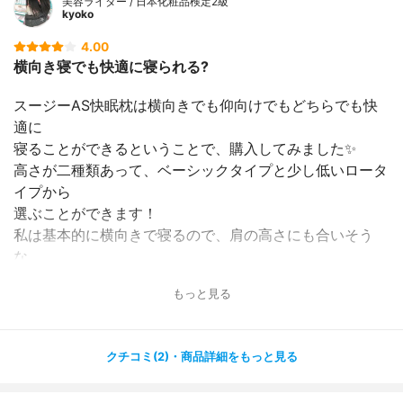
美容ライター / 日本化粧品検定2級
kyoko
4.00
横向き寝でも快適に寝られる?
スージーAS快眠枕は横向きでも仰向けでもどちらでも快
適に
寝ることができるということで、購入してみました✨
高さが二種類あって、ベーシックタイプと少し低いロータ
イプから
選ぶことができます！
私は基本的に横向きで寝るので、肩の高さにも合いそう
な、
ベーシックタイプを購入しました?
もっと見る
横向きの時にはちょうどいい高さですが、やはり仰向けで
寝ると
クチコミ(2)・商品詳細をもっと見る
少し高い感じがしました！
仰向けの肩はロータイプの方が良さそうです?