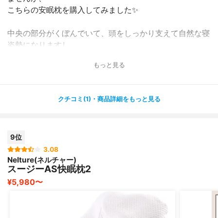
こちらの安眠枕を購入してみました✨
中央の部分がくぼんでいて、頭をしっかり支えて自然な寝
姿勢になりますし、
首を支えてくれる部分があるので、首にも優しいと思いま
もっと見る
す( ´ ▽ ` )ﾉ
高さは大人でも子供でも使いやすいように、高すぎず低す
ぎない
クチコミ(1)・商品詳細をもっと見る
12センチでちょうどいいです✨
また、カバーは外して洗濯することができるので、衛生的
です?
9位
私はいびきをかくわけではなかったので、明確な効果はわ
3.08
Nelture(ネルチャー)
かりませんが、
スージーAS快眠枕2
確かにぐっすり眠れるようにはなりました?
¥5,980〜
いびきをかかない方にもおすすめです！