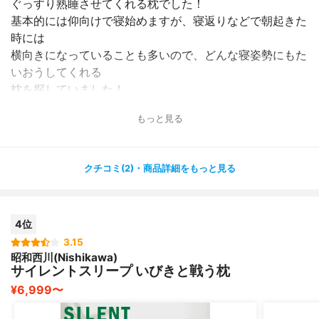
ぐっすり熟睡させてくれる枕でした！
基本的には仰向けで寝始めますが、寝返りなどで朝起きた
時には
横向きになっていることも多いので、どんな寝姿勢にもた
いおうしてくれる
枕を探していました！
もっと見る
カーブしている側を首側にして使用しますが、仰向けだと
中央の部分が
首をしっかり支えてくれますし、横向きになると、サイド
クチコミ(2)・商品詳細をもっと見る
の部分が
頭を支えてくれます！
4位
カバーは通気性がよく、蒸れにくいですし、外して洗濯す
ることが
3.15
昭和西川(Nishikawa)
できるので、汗かきですが衛生的です！
サイレントスリープ いびきと戦う枕
¥6,999〜
寝姿勢やいびきなどにお悩みの方にはおすすめです！