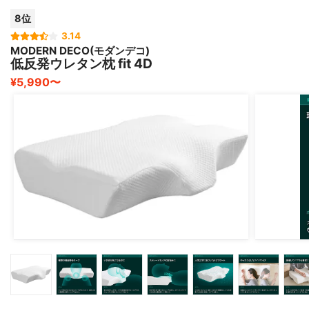
8位
最初は新品のにおいのような化学繊維ぽいにおいがかなり
するので、
3.14
MODERN DECO(モダンデコ)
しっかりめに天日干しするのがおすすめです！
低反発ウレタン枕 fit 4D
¥5,990〜