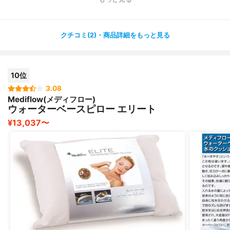
夜中に目が覚めることもなく、寝起きにしっかり眠れたこ
とを実感できます！
クチコミ(2)・商品詳細をもっと見る
専用のカバーも売っていますが、普通売っている市販の枕
でも十分使えます！
10位
3.08
Mediflow(メディフロー)
ウォーターベースピロー エリート
¥13,037〜