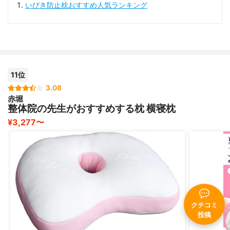
いびき防止枕おすすめ人気ランキング
11位
3.08
赤堀
整体院の先生がおすすめする枕 横寝枕
¥3,277〜
クチコミ
投稿