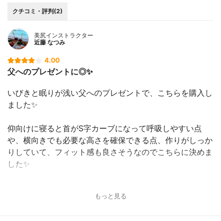
クチコミ・評判(2)
美尻インストラクター
近藤 なつみ
4.00
父へのプレゼントに◎✨
いびきと眠りが浅い父へのプレゼントで、こちらを購入し
ました✨
仰向けに寝ると首がS字カーブになって呼吸しやすい点
や、横向きでも必要な高さを確保できる点、作りがしっか
りしていて、フィット感も良さそうなのでこちらに決めま
した✨
若干高さが高いようですが、慣れてしまえば朝までぐっす
もっと見る
り眠れているとのこと✨
いびきに関しては完全な改善は難しいようですが、無呼吸