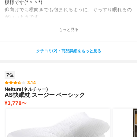
模様です(*＾＾*)
仰向けでも横向きでも包まれるように、ぐっすり眠れるの
がいいようです。
もっと見る
横向きでのいびきはまだありますが、仰向けではほとんど
いびきをかいていないと思います。
効果ありですね！
クチコミ(2)・商品詳細をもっと見る
7位
3.14
Nelture(ネルチャー)
AS快眠枕 スージー ベーシック
¥3,778〜