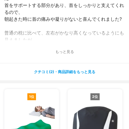
首をサポートする部分があり、首をしっかりと支えてくれ
るので、
朝起きた時に首の痛みや凝りがないと喜んでくれました?
普通の枕に比べて、左右がかなり高くなっているようにも
見えましたが、
寝返りもしやすく、仰向けで寝ていて高さは気にならない
もっと見る
ようです✨
硬さについては弾力のある感じで、固すぎず柔らかすぎな
い感じです。
クチコミ(2)・商品詳細をもっと見る
呼吸がしやすい寝姿勢だからか、いびきもかなり改善して
きているようです?
完全にいびきがなくなったわけではないですが、効果があ
1位
2位
ってよかったです✨
肩こりもなくなったようなので、いびきや肩や首のこりで
お悩みの方におすすめです。