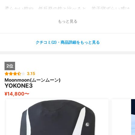
柔らかい枕や、低反発の枕と比べると、若干寝ずらい感は
ありましたが、今までの苦労は何だったのか…と思う程、
もっと見る
効果を実感できます(*＾＾*)
女性の私としては、なんとなく「いびきをかく自分」が恥
クチコミ(2)・商品詳細をもっと見る
ずかしかったのですが、完全に救われた思いです！
これからも安心して熟睡できます(*＾＾*)
2位
3.15
Moonmoon(ムーンムーン)
YOKONE3
¥14,800〜