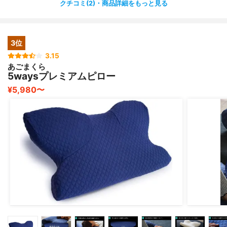
クチコミ(2)・商品詳細をもっと見る
効果はまだわかりませんが、確実にリラックスして熟睡で
きるように
なりました?
3位
枕としては価格は少し高いですが、横向き寝でお悩みが少
3.15
あごまくら
しでも
5waysプレミアムピロー
ある方にはとてもおすすめです?
¥5,980〜