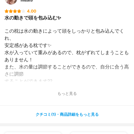
misato
4.00
水の動きで頭を包み込む✨
この枕は水の動きによって頭をしっかりと包み込んでく
れ、
安定感がある枕です✨
水が入っていて重みがあるので、枕がずれてしまうことも
ありません！
また、水の量は調節することができるので、自分に合う高
さに調節
することができます??
もっと見る
肩や首の形にフィットしてくれるからか、朝起きた時の肩
や首の
凝った感じは全くなくなりました( ^ω^ )
クチコミ(1)・商品詳細をもっと見る
水の動く音がはじめは寝付くまで少し気になりましたが、
慣れてくると気にならなくなりました✨
仰向けでも横向きでも快適に眠れると思います✨