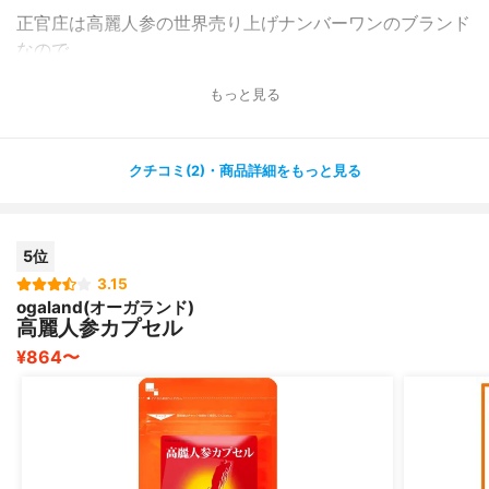
正官庄は高麗人参の世界売り上げナンバーワンのブランド
なので
知名度も信頼度もあり安心して飲むことができています。
もっと見る
厳しい品質検査により選ばれた質の高い紅参のみが使われ
ていて
クチコミ(2)・商品詳細をもっと見る
添加物なども一切入っていないのも信頼できるポイントで
す。
5位
紅参を飲みはじめてから、疲れが長引かなくなってきまし
た。
3.15
ogaland(オーガランド)
またずっと苦しんできた花粉症の症状も緩和されてきたよ
高麗人参カプセル
うで非常に助かっています。
¥864〜