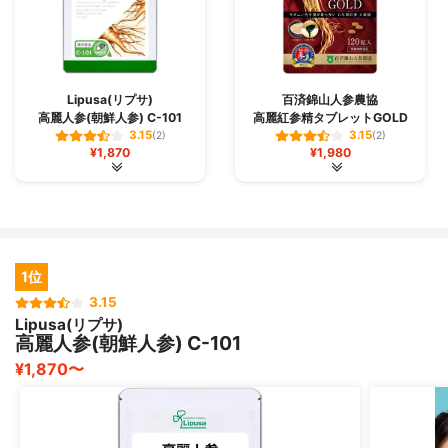
Lipusa(リプサ)
百済錦山人参農協
高麗人参(朝鮮人参) C-101
高麗紅参精タブレットGOLD
3.15
3.15
(2)
(2)
¥1,870
¥1,980
1位
3.15
Lipusa(リプサ)
高麗人参(朝鮮人参) C-101
¥1,870〜