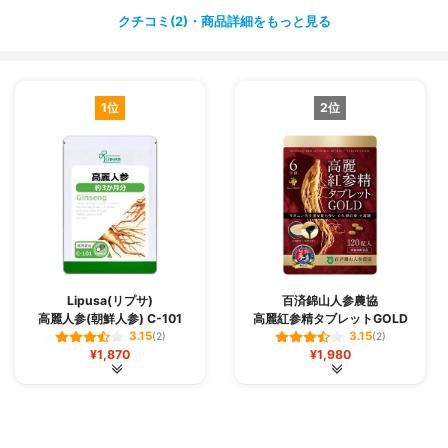
草油などの
クチコミ(2)・商品詳細をもっと見る
女性の美容にも効果的な成分が入っているので、女性の方
も安心して使える商品だと思います。
これを飲んだ翌日は目覚めの良さと体の軽さが全く違いま
1位
2位
す。
生理中の冷えにも悩まされていましたが、それも改善され
てきました。
今では疲れた時にはこのサプリを飲むのが欠かせません。
Lipusa(リプサ)
百済錦山人参農協
高麗人参(朝鮮人参) C-101
高麗紅参精タブレットGOLD
3.15
3.15
(2)
(2)
¥1,870
¥1,980