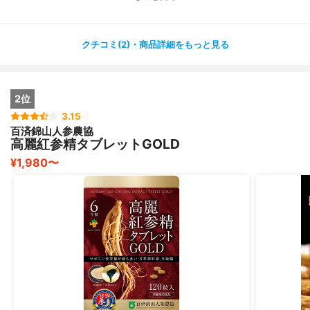
価格は安いですが、品質も十分で、高麗人参を皮ごと使用
し、
原材料の種類も非常にシンプルになっています。
クチコミ(2)・商品詳細をもっと見る
飲むタイミングとしては、忘れないように私は毎日朝食後
に
飲むように決めています✨
2位
低価格で品質も良いので大変おすすめのサプリメントで
3.15
百済錦山人参農協
す。
高麗紅参精タブレットGOLD
健康のためにも長く飲み続けていきたいと思います。
¥1,980〜