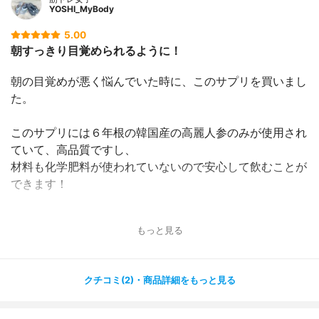
YOSHI_MyBody
5.00
朝すっきり目覚められるように！
朝の目覚めが悪く悩んでいた時に、このサプリを買いまし
た。
このサプリには６年根の韓国産の高麗人参のみが使用され
ていて、高品質ですし、
材料も化学肥料が使われていないので安心して飲むことが
できます！
こちらを飲み始めてから１ヶ月たったくらいから、
もっと見る
朝すっきりと目覚められるようになって効果を実感し始め
ました。
クチコミ(2)・商品詳細をもっと見る
あとはワークアウト後の肩こりや首コリにも悩んでいたの
ですが、