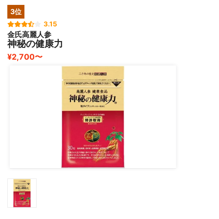
それらも軽減されて、毎日をとても快適に過ごせるように
3位
なりました。
3.15
金氏高麗人参
１日４粒飲むだけで健康維持ができ、しかも効果も目に見
神秘の健康力
えて現れるのでオススメです。
¥2,700〜