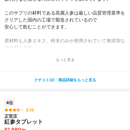
このサプリの材料である高麗人参は厳しい品質管理基準を
クリアした国内の工場で製造されているので
安心して飲むことができます。
原材料も人参エキス、粉末のみが使用されていて無添加な
ので安心です。
もっと見る
カプセルも直径が約９mmで飲みやすいサイズで、キツイ
匂いもありません。
クチコミ(2)・商品詳細をもっと見る
これを飲み始めてから本当に身体が疲れにくくなりまし
た。
胃腸の調子と冷えも改善されてきて以前と比べると体調が
4位
よく毎日を過ごせています。
3.15
正官庄
ただ割れているタブレットが多いので、そこだけ改善して
紅参タブレット
もらえたらいいなと思います。
¥2,980〜