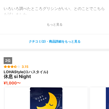
いろいろ調べたところグリシンがいい、とのことでこちら
を試しました。
睡眠導入剤でも眠くならなかったので半信半疑だったので
もっと見る
すが
こちらのサプリは飲んだあと30分〜1時間で眠くなりま
す。
クチコミ(2)・商品詳細をもっと見る
夜中起きてしまっても、そこからもう一度寝るのも楽にな
りました。
2位
体調もかなり改善し、今は疲れが出ている時だけ飲んでい
3.15
LOHAStyle(ロハスタイル)
ます。
休息 si Night
¥1,000〜
ただ朝少し眠気がなくなるまで時間がかかるようにはなり
ました。
早めに起きて体操などしています。
私にはとっても合うサプリでした。