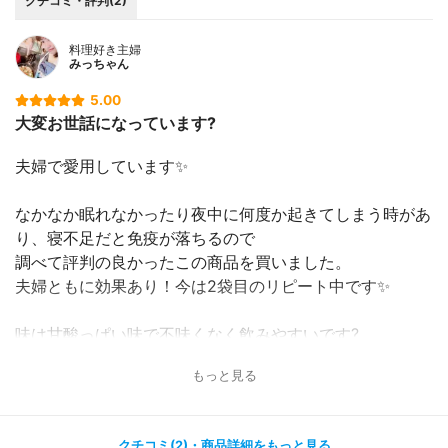
クチコミ・評判(2)
料理好き主婦
みっちゃん
5.00
大変お世話になっています?
夫婦で愛用しています✨
なかなか眠れなかったり夜中に何度か起きてしまう時があ
り、寝不足だと免疫が落ちるので
調べて評判の良かったこの商品を買いました。
夫婦ともに効果あり！今は2袋目のリピート中です✨
味は甘酸っぱい味で不味くなく飲みやすいです?
毎日飲んでいるわけではなく週に2回ほど飲んでいます
もっと見る
が、毎日快眠！
なので、私の場合は1回飲むと2・3日は効果が持続してく
れているようです♪
クチコミ(2)・商品詳細をもっと見る