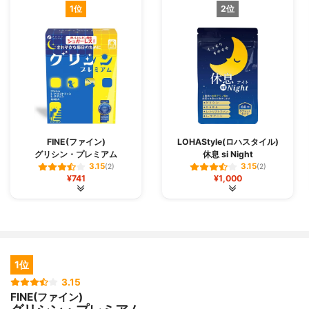
1位
2位
FINE(ファイン)
LOHAStyle(ロハスタイル)
グリシン・プレミアム
休息 si Night
3.15
3.15
(2)
(2)
¥741
¥1,000
1位
3.15
FINE(ファイン)