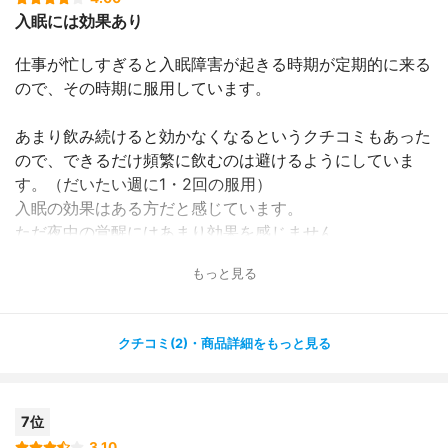
入眠には効果あり
仕事が忙しすぎると入眠障害が起きる時期が定期的に来る
ので、その時期に服用しています。
あまり飲み続けると効かなくなるというクチコミもあった
ので、できるだけ頻繁に飲むのは避けるようにしていま
す。（だいたい週に1・2回の服用）
入眠の効果はある方だと感じています。
ただ夜中の覚醒にはあまり効果を感じません。
寝返りなどちょっとしたことで起きてしまうのですが、そ
もっと見る
こからの入眠はなかなか苦戦します・・・。
クチコミ(2)・商品詳細をもっと見る
7位
3.10