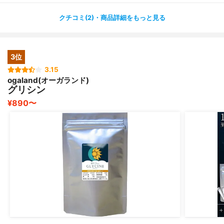
スマホを見ながらダラダラ寝ちゃうことは無くなりまし
クチコミ(2)・商品詳細をもっと見る
た！
良かったのは睡眠が深くなったこと！⭐️
3位
夜中起きずにぐっすりなので続けています。
吹き出物が出来にくくなりました！
3.15
ogaland(オーガランド)
グリシン
¥890〜