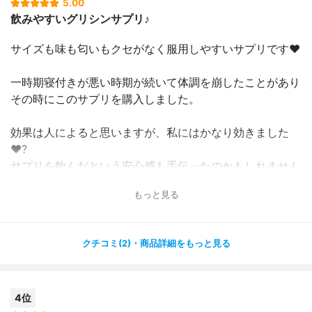
5.00
飲みやすいグリシンサプリ♪
サイズも味も匂いもクセがなく服用しやすいサプリです❤️
一時期寝付きが悪い時期が続いて体調を崩したことがあり
その時にこのサプリを購入しました。
効果は人によると思いますが、私にはかなり効きました
❤️?
サプリを飲んだという安心感も手伝ったのかもしれません
が
もっと見る
朝までぐっすり！
飲んだ翌日は危うく寝坊しそうになるほど。。。?
目覚めに関しては飲んだところで、良くなる！とは私は実
クチコミ(2)・商品詳細をもっと見る
感できていません。
超低血圧なので、そのせいかもしれませんが?
4位