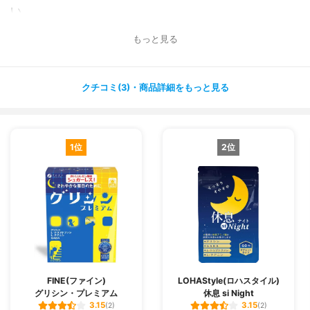
い。
そして朝の目覚めもすごくスッキリしています！
もっと見る
原料がハーブなので、安心して服用できるところも気に入
っています❤️
クチコミ(3)・商品詳細をもっと見る
私にはとても合っていますが、クチコミには薬疹が出たと
いう方もいたので
薬疹が出やすい体質の方は注意が必要だと思います?
1位
2位
FINE(ファイン)
LOHAStyle(ロハスタイル)
グリシン・プレミアム
休息 si Night
3.15
3.15
(2)
(2)