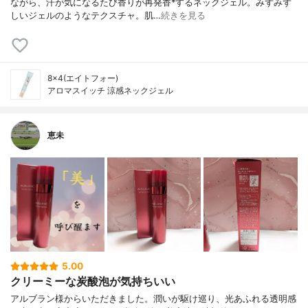
ながら、汗が気になるたび香りが再発香*するネックジェル。みずみず
しいジェルのようなテクスチャ。肌…
続きを見る
8×4(エイトフォー)
アロマスイッチ 涼感ネックジェル
恵未
5.00
クリーミーな炭酸泡が気持ちいい
アルブラン様からいただきました。潤いが駆け巡り、光あふれる透明感