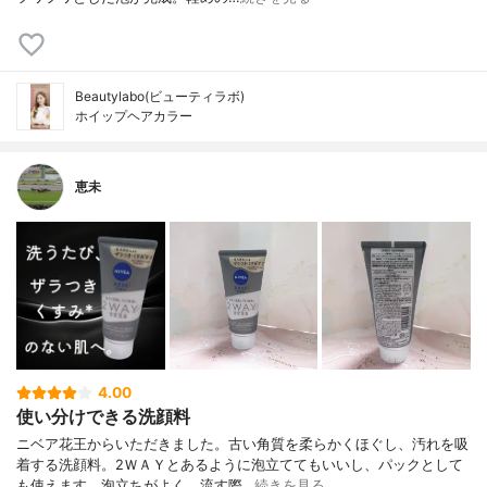
Beautylabo(ビューティラボ)
ホイップヘアカラー
恵未
4.00
使い分けできる洗顔料
ニベア花王からいただきました。古い角質を柔らかくほぐし、汚れを吸
着する洗顔料。2ＷＡＹとあるように泡立ててもいいし、パックとして
も使えます。泡立ちがよく、流す際…
続きを見る