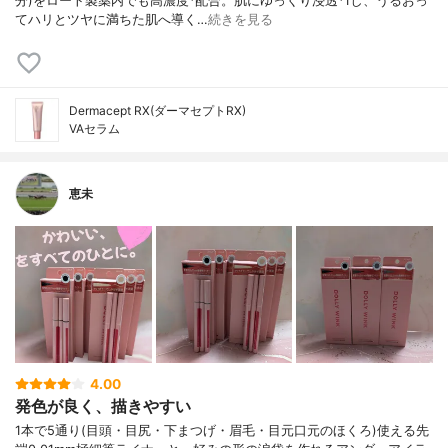
分)をロート製薬内でも高濃度*配合。肌にゆっくり浸透*1し、うるおっ
てハリとツヤに満ちた肌へ導く…
続きを見る
‎Dermacept RX(ダーマセプトRX)
VAセラム
恵未
4.00
発色が良く、描きやすい
1本で5通り(目頭・目尻・下まつげ・眉毛・目元口元のほくろ)使える先