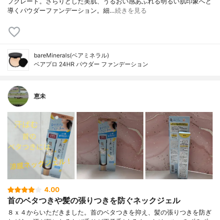
プグレード。さらりとした美肌、うるおい感あふれる明るい肌印象へと
導くパウダーファンデーション。細…
続きを見る
bareMinerals(ベアミネラル)
ベアプロ 24HR パウダー ファンデーション
恵未
4.00
首のベタつきや髪の張りつきを防ぐネックジェル
８ｘ４からいただきました。首のベタつきを抑え、髪の張りつきを防ぎ