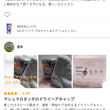
し粗めかな？所々ダマになる。肌へ…
続きを見る
NIVEA(ニベア)
UV ディープ プロテクト＆ケア ミルクミスト
恵未
4.00
マシュマロタッチのドライヘアキャップ
巻くだけスピード吸水で、速乾・時短ケアを叶えるドライヘアキャッ
プ。使い方は簡単！ボタンを前にしてかぶる→髪をつつみタオルをくる