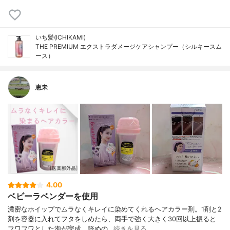
いち髪(ICHIKAMI)
THE PREMIUM エクストラダメージケアシャンプー（シルキースム
ース）
恵未
4.00
ベビーラベンダーを使用
濃密なホイップでムラなくキレイに染めてくれるヘアカラー剤。1剤と2
剤を容器に入れてフタをしめたら、両手で強く大きく30回以上振ると
フワフワとした泡が完成。軽めの…
続きを見る