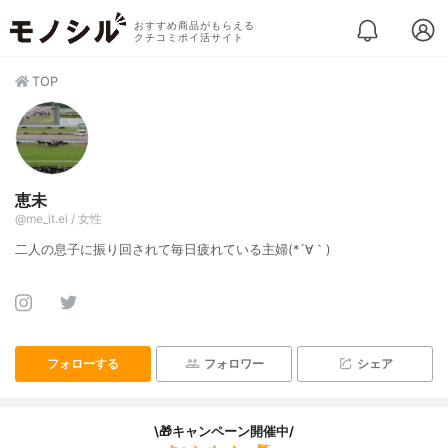
おすすめ商品がもらえる
クチコミポイ活サイト
TOP
恵未
@me_it.ei / 女性
二人の息子に振り回されて毎日疲れている主婦(*´∀｀)
フォローする
フォロワー
シェア
\🎁キャンペーン開催中/