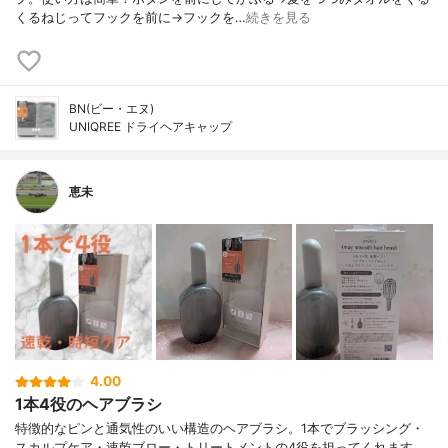
くるねじってフックを前に→フックを…
続きを見る
BN(ビー・エヌ)
UNIQREE ドライヘアキャップ
恵未
4.00
1本4役のヘアブラシ
特徴的なピンと通気性のいい構造のヘアブラシ。1本でブラッシング・
スカルプケア・速乾ブロー・トリートメントの4役を担ってくれます。