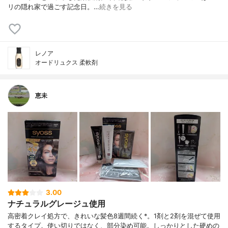
リの隠れ家で過ごす記念日。…
続きを見る
レノア
オードリュクス 柔軟剤
恵未
3.00
ナチュラルグレージュ使用
高密着クレイ処方で、きれいな髪色8週間続く*。1剤と2剤を混ぜて使用
するタイプ。使い切りではなく、部分染め可能。しっかりとした硬めの