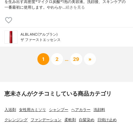
を生み出す高密度*マイクロ炭酸*1泡の美容液。洗顔後、スキンケアの
一番最初に使用します。やわらか…
続きを見る
ALBLANC(アルブラン)
ザ ファーストエッセンス
1
2
…
29
»
恵未さんがクチコミしている商品カテゴリ
入浴剤
女性用カミソリ
シャンプー
ヘアカラー
洗顔料
クレンジング
ファンデーション
柔軟剤
白髪染め
日焼け止め