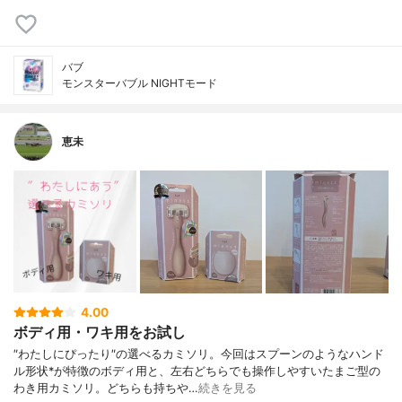
バブ
モンスターバブル NIGHTモード
恵未
4.00
ボディ用・ワキ用をお試し
″わたしにぴったり″の選べるカミソリ。今回はスプーンのようなハンド
ル形状*が特徴のボディ用と、左右どちらでも操作しやすいたまご型の
わき用カミソリ。どちらも持ちや…
続きを見る