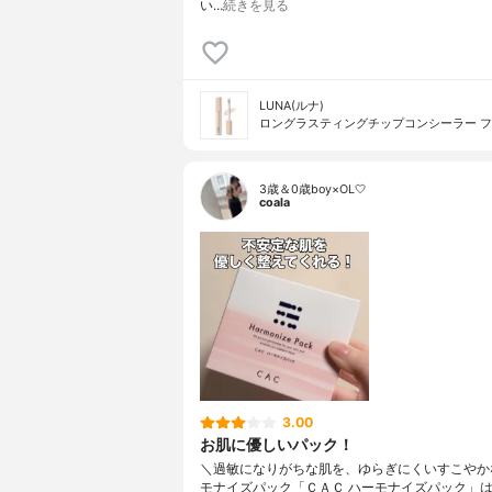
い…
続きを見る
LUNA(ルナ)
ロングラスティングチップコンシーラー 
3歳＆0歳boy×OL🤍
coala
3.00
お肌に優しいパック！
＼過敏になりがちな肌を、ゆらぎにくいすこやかな
モナイズパック「ＣＡＣ ハーモナイズパック」