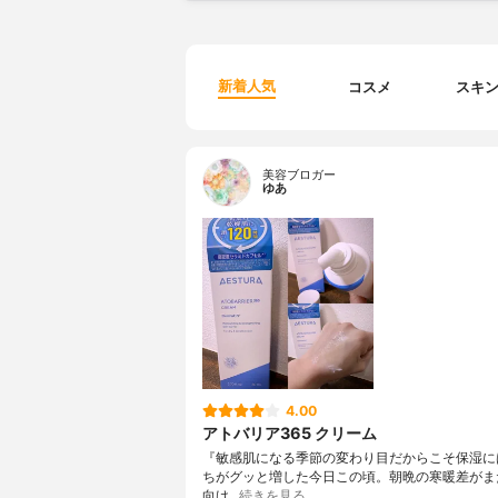
新着人気
コスメ
スキ
美容ブロガー
ゆあ
4.00
アトバリア365 クリーム
『敏感肌になる季節の変わり目だからこそ保湿に
ちがグッと増した今日この頃。朝晩の寒暖差がま
向け…
続きを見る