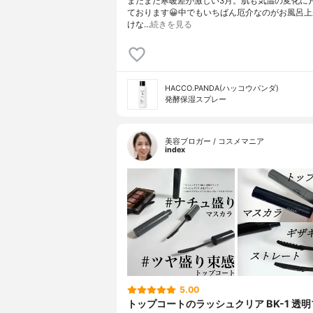
まだまだ寒暖差が激しい3月。肌も気温の変化に
ております😀中でもいちばん厄介なのがお風呂
けな…
続きを見る
HACCO.PANDA(ハッコウパンダ)
発酵保湿スプレー
美容ブロガー / コスメマニア
index
5.00
トップコートのラッシュクリア BK-1 透