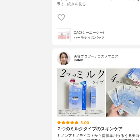
導く…
続きを見る
CAC(シーエーシー)
ハーモナイズパック
美容ブロガー / コスメマニア
index
5.00
２つのミルクタイプのスキンケア
ミノンアミノモイストから提供薬用うるうる美白※