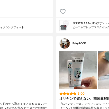
ADDITTLE BEAUTY(アデ
フィクシングフィット
ピーエムプレップマスクボッ
FairyROCK
5.00
オリヤンで買えない、韓国薬局
肌状態へ導きます／🩷ＣＡＣ ハー
『Dパンテノール』についてのレビューで
はゆらぎがちな肌をすこやかな状態に
リーム ⸝𖤐 韓国の製薬会社が販売