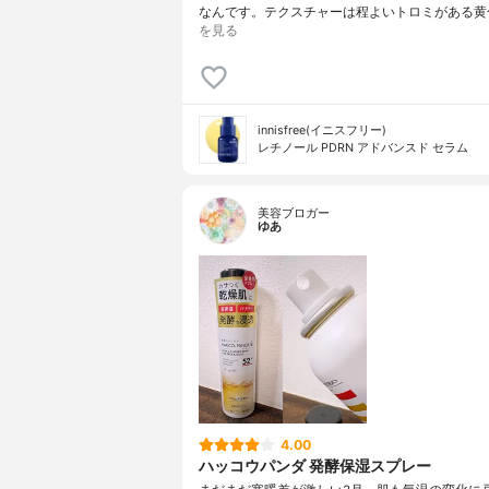
なんです。テクスチャーは程よいトロミがある黄
を見る
innisfree(イニスフリー)
レチノール PDRN アドバンスド セラム
美容ブロガー
ゆあ
4.00
ハッコウパンダ 発酵保湿スプレー