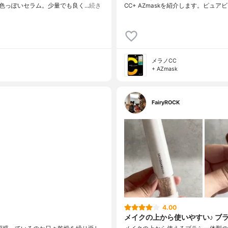
色っぽいセラム。少量でも良く…
続き
CC+ AZmaskを紹介します。ピュアビ
メラノCC
+ AZmask
FairyROCK
4.00
メイクの上から使いやすい♪ ブ