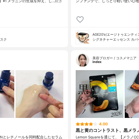
】※1 メラニンの生成を抑え、し…
続き
ンファンデで、しっとり軽い使い心地が
AGE20’s(エージトゥエンティ
マスク
シグネチャーエッセンス カバ
美容ブロガー / コスメマニア
index
4.00
黒と黄のコントラスト、黒メラ
DRNとレチノールを同時配合したセラム
Lemon Squareを通じて、【メラノ