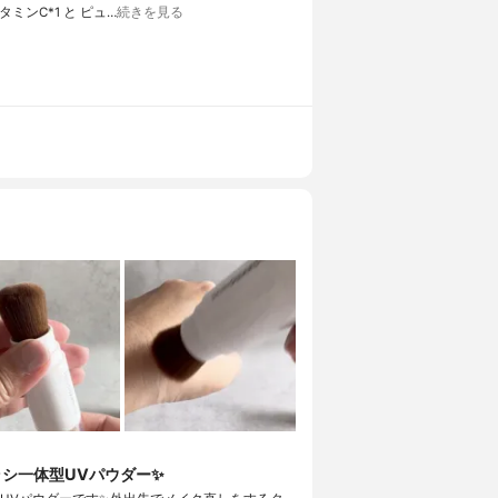
タミンC*1 と ピュ…
続きを見る
ラシ一体型UVパウダー✨