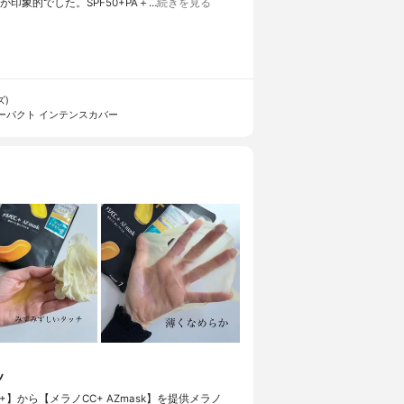
印象的でした。SPF50+PA＋…
続きを見る
ズ)
ーパクト インテンスカバー
ノ
CC+】から【メラノCC+ AZmask】を提供メラノ