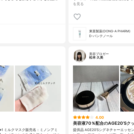
を見る
東亜製薬(DONG-A PHARM)
D-パンテノール
美容ブロガー
松本 久美
4.00
美容液70％配合のAGE20’S
1 ミルクマスク販売名：ミノンアミ
提供品 AGE20’Sシグネチャーエッセ