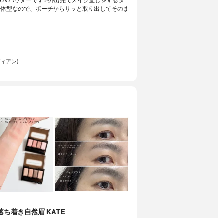
UVパウダーです✨外出先でメイク直しをするタ
一体型なので、ポーチからサッと取り出してそのま
ディアン)
落ち着き自然眉 KATE