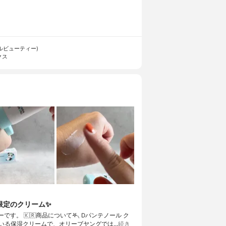
ィトルビューティー)
クス
限定のクリーム✨
す。 🇰🇷商品について𖤐⸜ Dパンテノール ク
している保湿クリームで、オリーブヤングでは…
続き