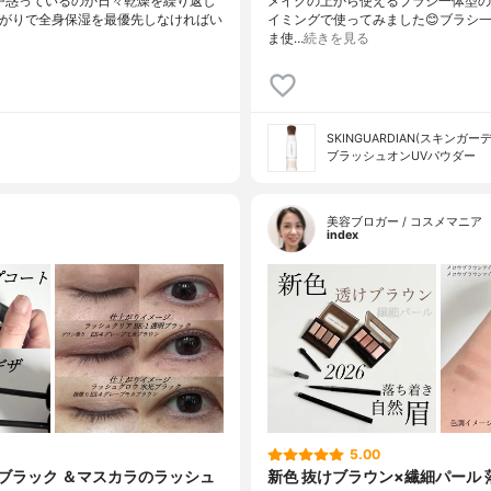
戸惑っているのか日々乾燥を繰り返し
メイクの上から使えるブラシ一体型の
上がりで全身保湿を最優先しなければい
イミングで使ってみました😊ブラシ
ま使…
続きを見る
SKINGUARDIAN(スキンガー
ブラッシュオンUVパウダー
美容ブロガー / コスメマニア
index
5.00
明ブラック ＆マスカラのラッシュ
新色 抜けブラウン×繊細パール 