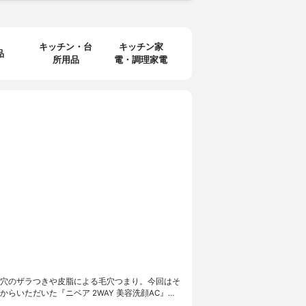
キッチン・台
キッチン家
品
家電
アプリ
所用品
電・調理家電
穴のザラつきや皮脂による毛穴つまり。今回はそ
らいただいた『ニベア 2WAY 美容洗顔AC』…