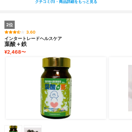
クチコミ(1)・商品詳細をもっと見る
でものめるの。
妊活中って何かと気になるから嬉しい。
2位
そして、植物由来の乳酸菌配合により、腸内フローラを整
3.60
え、サプリメントの栄養素の吸収をサポートまでしてくれ
インタートレードヘルスケア
る。
葉酸＋鉄
¥2,468〜
私は1日5粒を目安に飲んでいます。
1日何回かに分けて飲むようにしています。
なんとなく海藻の香り？磯の香り？？
飲みにくいとかはないです。
妊活中だけじゃなく、妊娠初期にも飲めるから、毎日飲み
続けたいです。