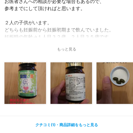
お医者さんへの相談が必要な場合もあるので、
参考までにして頂ければと思います。
２人の子供がいます。
どちらも妊娠前から妊娠初期まで飲んでいました。
妊娠時の年齢→１人目３２歳、２人目３５歳です。
もっと見る
妊娠期間中は色々と大変な事もありましたが、
貧血で困る事はありませんでした。
カプセルが大き目なので、
苦手な方はご注意下さい。
クチコミ(1)・商品詳細をもっと見る