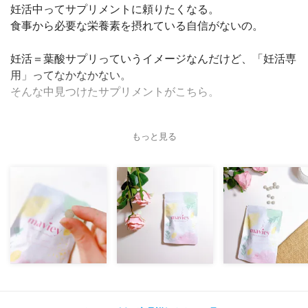
妊活中ってサプリメントに頼りたくなる。
食事から必要な栄養素を摂れている自信がないの。
妊活＝葉酸サプリっていうイメージなんだけど、「妊活専
用」ってなかなかない。
そんな中見つけたサプリメントがこちら。
「妊活専用オーガニックレモン葉酸サプリ マビィ」
もっと見る
不妊治療専門の産婦人科監修のもと開発された妊活専用葉
酸サプリ.
そう！こういうのを探してたの！！！
最大の特徴は「合成葉酸」ではなく「天然葉酸」を使用し
ている事。
葉酸に天然や合成があるなんて知らなかった。
今まで飲んでいたのは合成葉酸かも。。。
動物性由来の成分を使用していないので、ヴィーガンの方