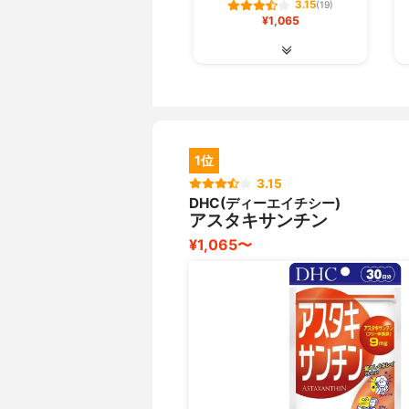
3.15
(19)
¥1,065
1位
3.15
DHC(ディーエイチシー)
アスタキサンチン
¥1,065〜