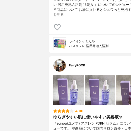
レ 浴用発泡入浴剤 16錠入 』についてのレビューで
🫧商品について お湯に入れるとシュワっと発泡す
を見る
ライオンケミカル
バスリフレ 浴用発泡入浴剤
FairyROCK
4.00
ゆらぎやすい肌に使いやすい美容液✨
『eunoa(ユノア) アズレン PDRN セラム』につ
ューです。 💜商品について国内サロン監修・日