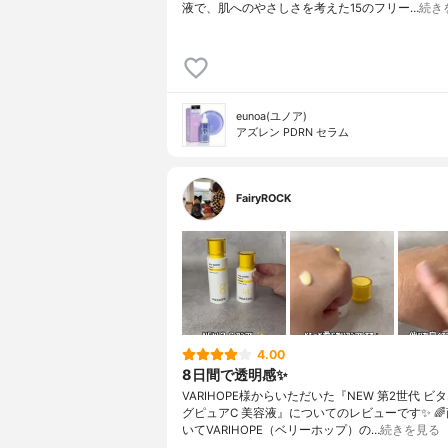
液で、肌へのやさしさを考えた15のフリー…
続き
eunoa(ユノア)
アズレン PDRN セラム
FairyROCK
4.00
8日間で透明感✨
VARIHOPE様からいただいた『NEW 第2世代 ビ
グピュアC 美容液』についてのレビューです✨ 
いてVARIHOPE（ベリーホップ）の…
続きを見る