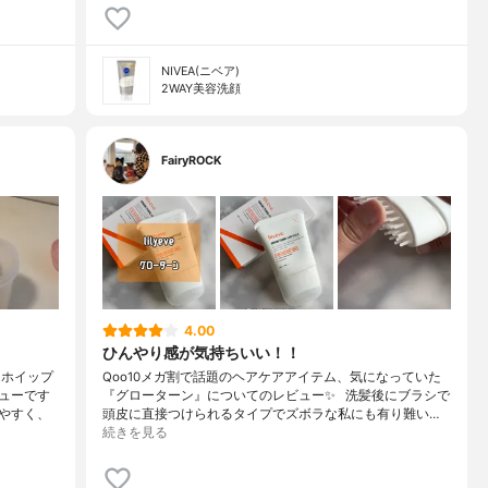
NIVEA(ニベア)
2WAY美容洗顔
FairyROCK
4.00
ひんやり感が気持ちいい！！
 ホイップ
Qoo10メガ割で話題のヘアケアアイテム、気になっていた
ューです
『グローターン』についてのレビュー✨⠀洗髪後にブラシで
りやすく、
頭皮に直接つけられるタイプでズボラな私にも有り難い…
続きを見る