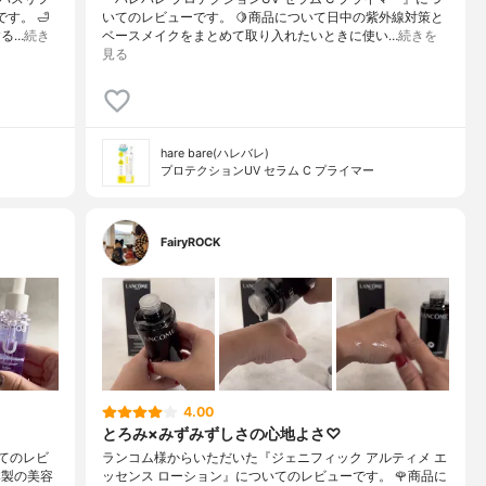
す。 🛁
いてのレビューです。 🍋商品について日中の紫外線対策と
る…
続き
ベースメイクをまとめて取り入れたいときに使い…
続きを
見る
hare bare(ハレバレ)
プロテクションUV セラム C プライマー
FairyROCK
4.00
とろみ×みずみずしさの心地よさ♡
いてのレビ
ランコム様からいただいた『ジェニフィック アルティメ エ
本製の美容
ッセンス ローション』についてのレビューです。 🌹商品に