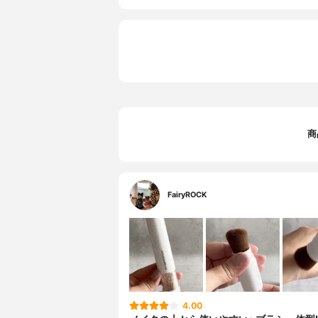
商
FairyROCK
4.00