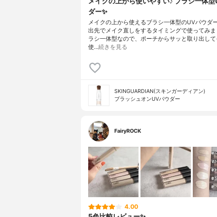
メイクの上から使いやすい♪ ブラシ一体型
ダー✨
メイクの上から使えるブラシ一体型のUVパウダ
出先でメイク直しをするタイミングで使ってみま
ラシ一体型なので、ポーチからサッと取り出して
使…
続きを見る
SKINGUARDIAN(スキンガーディアン)
ブラッシュオンUVパウダー
FairyROCK
4.00
5色比較レビュー✨