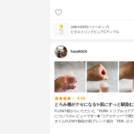
VARI:HOPE(ベリーホップ)
ビタエイジングピュアCアンプル
FairyROCK
4.00
とろみ感がクセになる✨肌にすっと馴染む
FLOWY様からいただいた『PDRN トリプルコア
についてのレビューです✨🍀“コアエナジー”で満
タイムFLOWY独自の初ブレンド成分「PDR…
続き