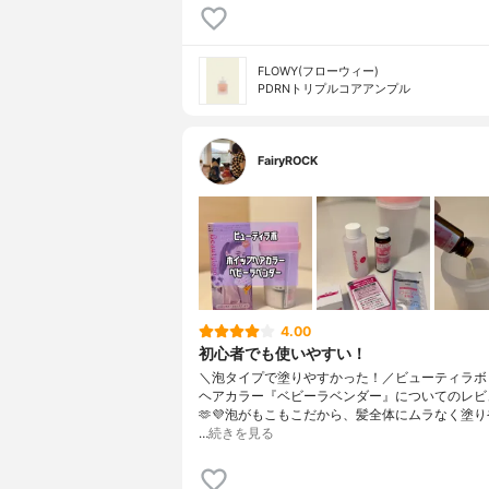
FLOWY(フローウィー)
PDRNトリプルコアアンプル
FairyROCK
4.00
初心者でも使いやすい！
＼泡タイプで塗りやすかった！／ビューティラボ
ヘアカラー『ベビーラベンダー』についてのレビ
🫶💜⁡泡がもこもこだから、髪全体にムラなく塗
…
続きを見る