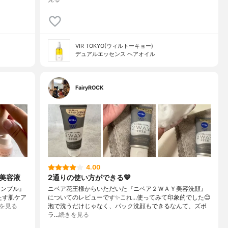
VIR TOKYO(ウィルトーキョー)
デュアルエッセンス ヘアオイル
FairyROCK
4.00
美容液
2通りの使い方ができる💙
アンプル』
ニベア花王様からいただいた『ニベア２ＷＡＹ美容洗顔』
たす肌ケア
についてのレビューです✨これ…使ってみて印象的でした😊
を見る
泡で洗うだけじゃなく、パック洗顔もできるなんて、ズボ
ラ…
続きを見る