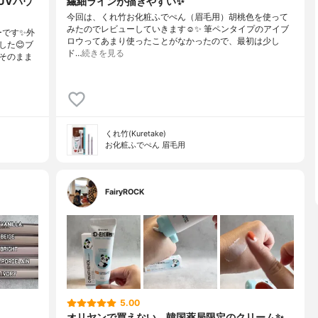
UVパウ
繊細ラインが描きやすい✨
今回は、くれ竹お化粧ふでぺん（眉毛用）胡桃色を使って
みたのでレビューしていきます☺️✨ 筆ペンタイプのアイブ
ーです✨外
ロウってあまり使ったことがなかったので、最初は少し
した😊ブ
ド…
続きを見る
そのまま
くれ竹(Kuretake)
お化粧ふでぺん 眉毛用
FairyROCK
5.00
オリヤンで買えない、韓国薬局限定のクリーム✨