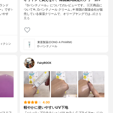
ランド
『Dパンテノール』についてのレビューです。 🇰🇷商品に
ー』です✨
ついて𖤐⸜ Dパンテノール クリーム ⸝𖤐 韓国の製薬会社が販
いやす
売している保湿クリームで、オリーブヤングでは…
続きを
見る
東亜製薬(DONG-A PHARM)
フィクシン
D-パンテノール
FairyROCK
4.00
軽やかに使いやすいUV下地
バスリフ
『ハレバレ プロテクションUV セラム C プライマー』につ