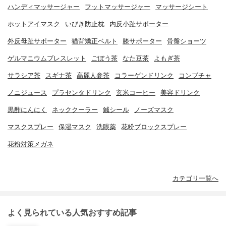
ハンディマッサージャー
フットマッサージャー
マッサージシート
ホットアイマスク
いびき防止枕
内反小趾サポーター
外反母趾サポーター
猫背矯正ベルト
膝サポーター
骨盤ショーツ
ゲルマニウムブレスレット
ごぼう茶
なた豆茶
よもぎ茶
サラシア茶
スギナ茶
高麗人参茶
コラーゲンドリンク
コンブチャ
ノニジュース
プラセンタドリンク
玄米コーヒー
美容ドリンク
黒酢にんにく
ネッククーラー
鍼シール
ノーズマスク
マスクスプレー
保湿マスク
洗眼薬
花粉ブロックスプレー
花粉対策メガネ
カテゴリ一覧へ
よく見られている人気おすすめ記事