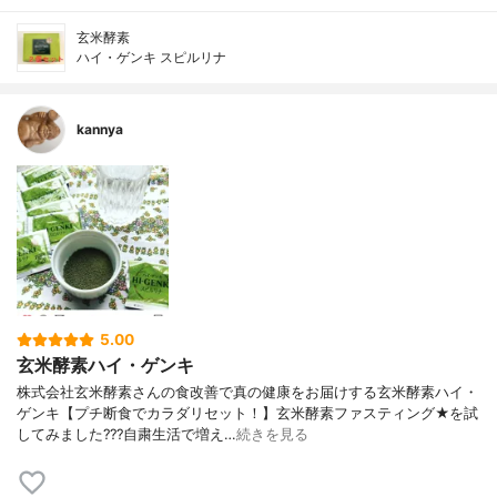
玄米酵素
ハイ・ゲンキ スピルリナ
kannya
5.00
玄米酵素ハイ・ゲンキ
株式会社玄米酵素さんの食改善で真の健康をお届けする玄米酵素ハイ・
ゲンキ【プチ断食でカラダリセット！】玄米酵素ファスティング★を試
してみました???自粛生活で増え…
続きを見る