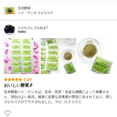
玄米酵素
ハイ・ゲンキ スピルリナ
ただのフレブル好き?
bubu
5.00
おいしい酵素🎵
玄米酵素ハイ・ゲンキは、玄米・胚芽・表皮を麹菌によって発酵させ
た、消化のよい食品。健康に必要な栄養素が豊富に含まれており、更に
スピルリナがプラスされました。スピ…
続きを見る