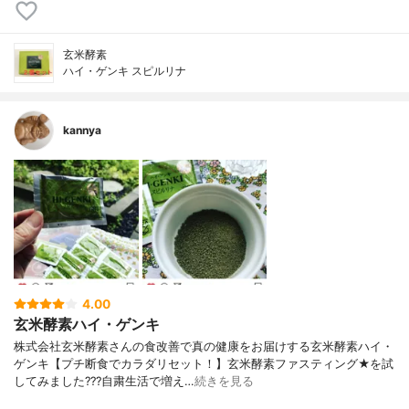
玄米酵素
ハイ・ゲンキ スピルリナ
kannya
4.00
玄米酵素ハイ・ゲンキ
株式会社玄米酵素さんの食改善で真の健康をお届けする玄米酵素ハイ・
ゲンキ【プチ断食でカラダリセット！】玄米酵素ファスティング★を試
してみました???自粛生活で増え…
続きを見る