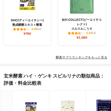
B/H COLLECT(ビーエイチコ
DHC(ディーエイチシー)
レクト)
熟成醗酵エキス＋酵素
スルスルこうそ
3.86
(4)
3.84
¥780
(2)
¥2,080
酵素サプリランキングをもっと見る
玄米酵素 ハイ・ゲンキ スピルリナの類似商品：
評価・料金比較表