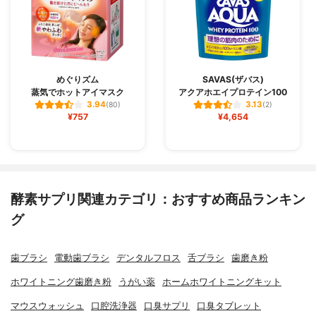
めぐりズム
SAVAS(ザバス)
蒸気でホットアイマスク
アクアホエイプロテイン100
3.94
3.13
(80)
(2)
¥757
¥4,654
酵素サプリ関連カテゴリ：おすすめ商品ランキン
グ
歯ブラシ
電動歯ブラシ
デンタルフロス
舌ブラシ
歯磨き粉
ホワイトニング歯磨き粉
うがい薬
ホームホワイトニングキット
マウスウォッシュ
口腔洗浄器
口臭サプリ
口臭タブレット