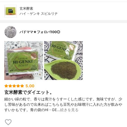
玄米酵素
ハイ・ゲンキ スピルリナ
バドママ★フォロバ100◎
5.00
玄米酵素でダイエット。
細かい緑の粒で、香りは青汁をうすーくした感じです。無味ですが、少
し苦味があるので出来ればこちらも豆乳やお味噌汁に入れた方が飲みや
すいかもです。青の袋のHI・GE…
続きを見る