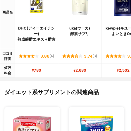
商品名
DHC(ディーエイチシ
uka(ウーカ)
kewpie(キユ
ー)
酵素サプリ
よいときO
熟成醗酵エキス＋酵素
口コミ
3.86
(4)
3.74
(3)
3
評価
値段
¥780
¥2,680
¥2,502
料金
ダイエット系サプリメントの関連商品