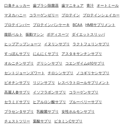
口臭チェッカー
歯ブラシ除菌器
歯マニキュア
青汁
オートミール
マヌカハニー
コラーゲンゼリー
プロテイン
プロテインシェイカー
プロテインバー
プロテインパンケーキ
BCAA
HMBサプリメント
腹筋ベルト
振動マシン
ボディスーツ
ダイエットスリッパ
ヒップアップショーツ
イヌリンサプリ
ラクトフェリンサプリ
すっぽんサプリ
にんにくサプリ
アスタキサンチンサプリ
オルニチンサプリ
グリシンサプリ
コエンザイムq10サプリ
セントジョーンズワート
チロシンサプリ
ノコギリヤシサプリ
ビオチンサプリ
リジンサプリ
レスベラトロールサプリメント
高麗人参サプリ
イソフラボンサプリ
コラーゲンサプリ
セラミドサプリ
ヒアルロン酸サプリ
ブルーベリーサプリ
プラセンタサプリ
乳酸菌サプリ
女性ホルモンサプリ
チェストツリー
葉酸サプリ
ビタミンCサプリ