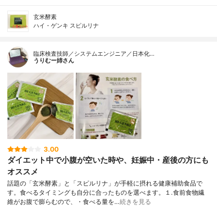
玄米酵素
ハイ・ゲンキ スピルリナ
臨床検査技師／システムエンジニア／日本化…
うりむー姉さん
3.00
ダイエット中で小腹が空いた時や、妊娠中・産後の方にも
オススメ
話題の「玄米酵素」と「スピルリナ」が手軽に摂れる健康補助食品で
す。食べるタイミングも自分に合ったものを選べます。１.食前食物繊
維がお腹で膨らむので、・食べる量を…
続きを見る