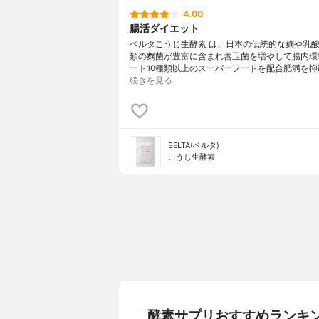
4.00
腸活ダイエット
ベルタこうじ生酵素 は、日本の伝統的な麹や乳酸
類の麴菌が豊富に含まれ善玉菌を増やして腸内環
ート10種類以上のスーパーフードを配合肥満を抑
続きを見る
BELTA(ベルタ)
こうじ生酵素
酵素サプリおすすめランキ