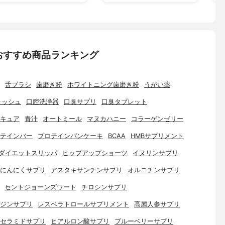
おすすめ商品ランキング
舌ブラシ
歯磨き粉
ホワイトニング歯磨き粉
うがい薬
ォッシュ
口腔洗浄器
口臭サプリ
口臭タブレット
キュア
青汁
オートミール
マヌカハニー
コラーゲンゼリー
テインバー
プロテインパンケーキ
BCAA
HMBサプリメント
ダイエットスリッパ
ヒップアップショーツ
イヌリンサプリ
にんにくサプリ
アスタキサンチンサプリ
オルニチンサプリ
セントジョーンズワート
チロシンサプリ
ジンサプリ
レスベラトロールサプリメント
高麗人参サプリ
セラミドサプリ
ヒアルロン酸サプリ
ブルーベリーサプリ