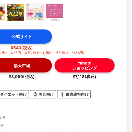
公式サイト
¥540(税込)
降：10756円／毎月2袋ずつお届け、通常価格：6458円)
Yahoo!
楽天市場
ショッピング
¥3,980(税込)
¥7,118(税込)
ダイエット向け
美容向け
健康維持向け
ルタ
日分）