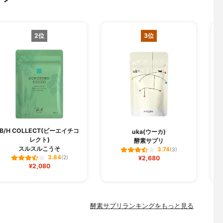
2位
3位
B/H COLLECT(ビーエイチコ
uka(ウーカ)
レクト)
酵素サプリ
スルスルこうそ
3.74
(3)
3.84
(2)
¥2,680
¥2,080
酵素サプリランキングをもっと見る