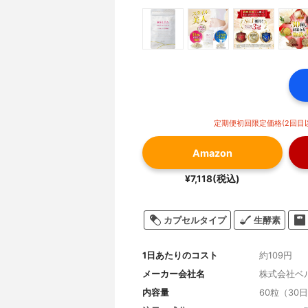
定期便初回限定価格(2回目以
Amazon
¥7,118(税込)
カプセルタイプ
生酵素
1日あたりのコスト
約109円
メーカー会社名
株式会社ベ
内容量
60粒（30