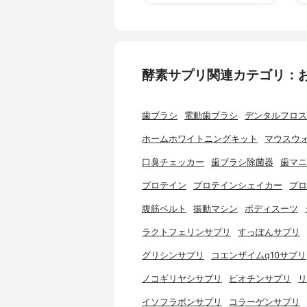
酵素サプリ関連カテゴリ：
歯ブラシ
電動歯ブラシ
デンタルフロス
ホームホワイトニングキット
マウスウ
口臭チェッカー
歯ブラシ除菌器
歯マニ
プロテイン
プロテインシェイカー
プロ
腹筋ベルト
振動マシン
ボディスーツ
ラクトフェリンサプリ
すっぽんサプリ
グリシンサプリ
コエンザイムq10サプリ
ノコギリヤシサプリ
ビオチンサプリ
リ
イソフラボンサプリ
コラーゲンサプリ