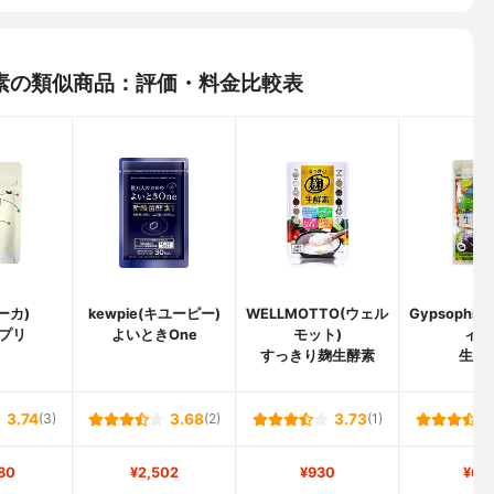
生酵素の類似商品：評価・料金比較表
ウーカ)
kewpie(キユーピー)
WELLMOTTO(ウェル
Gypsophi
プリ
よいときOne
モット)
ィラ
すっきり麹生酵素
生酵
3.74
(3)
3.68
(2)
3.73
(1)
80
¥2,502
¥930
¥69