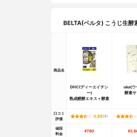
BELTA(ベルタ) こうじ
商品名
DHC(ディーエイチシ
uka(
ー)
酵素サ
熟成醗酵エキス＋酵素
口コミ
3.86
(4)
評価
値段
¥780
¥2,6
料金