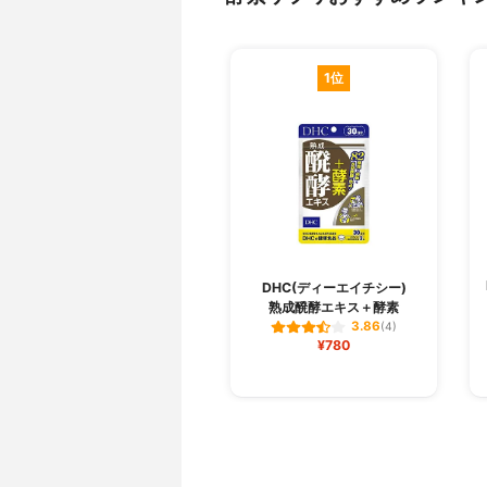
1位
DHC(ディーエイチシー)
熟成醗酵エキス＋酵素
3.86
(4)
¥780