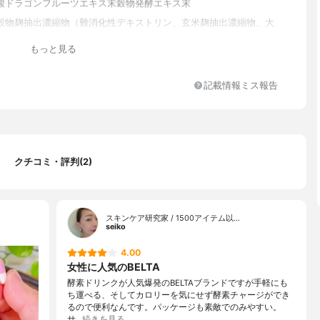
酸ドラゴンフルーツエキス末穀物発酵エキス末
穀物麹抽出濃縮物（難消化性デキストリン、玄米麹抽出濃縮物、大
縮物）、水溶性食物繊維、ザクロエキスパウダー、豚プラセンタエ
もっと見る
酸菌末（殺菌）、穀物麹（大麦、あわ、ひえ、きび、タカキビ、紫
）、野草醗酵エキス末、植物発酵エキス末、植物発酵生成物、植物
乳酸菌生産物質（乳酸菌、大豆）、発酵紅茶キノコエキス末、ドラ
記載情報ミス報告
ツエキス末、穀物発酵エキス末、キヌアスプラウトパウダー、コエ
10、野草醗酵エキス末、植物発酵エキス末、有胞子性乳酸菌/ 結晶
、硫酸マグネシウム、ステアリン酸Ca、ヒアルロン酸、トレハロー
酸化ケイ素、二酸化チタン、クチナシ赤色素（一部に ゼラチン・大
・リンゴ・キウイフルーツ・バナナ・モモ・オレンジ・ゴマ・カシ
・山芋・小麦を含む）
クチコミ・評判(2)
スキンケア研究家 / 1500アイテム以…
seiko
4.00
女性に人気のBELTA
酵素ドリンクが人気爆発のBELTAブランドですが手軽にも
ち運べる、そしてカロリーを気にせず酵素チャージができ
るので便利なんです。パッケージも素敵でのみやすい。
サ…
続きを見る