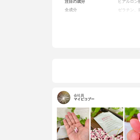
注目の成分
ヒアルロン
全成分
ゼラチン、
豆麹抽出濃
キス末、乳
黒米、米粉
発酵食品、
ゴンフルー
ンザイムQ
セルロース
ス、微粒二
豆・豚・乳
ューナッツ
会社員
マイピコブー