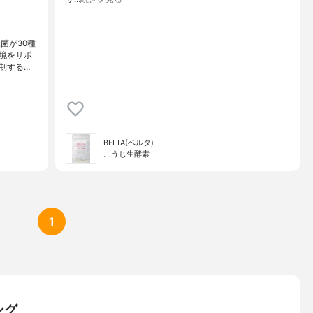
菌が30種
境をサポ
制する…
BELTA(ベルタ)
こうじ生酵素
1
ング