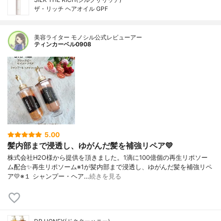
ザ・リッチ ヘアオイル GPF
美容ライター モノシル公式レビューアー
ティンカーベル0908
5.00
髪内部まで浸透し、ゆがんだ髪を補強リペア💛
株式会社H2O様から提供を頂きました。1滴に100億個の再生リポソー
ム配合✨再生リポソーム※1が髪内部まで浸透し、ゆがんだ髪を補強リペ
ア💛※１ シャンプー・ヘア…
続きを見る