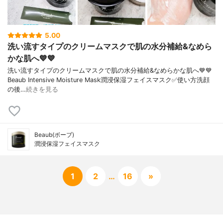
5.00
洗い流すタイプのクリームマスクで肌の水分補給&なめら
かな肌へ💙💙
洗い流すタイプのクリームマスクで肌の水分補給&なめらかな肌へ💙💙
Beaub Intensive Moisture Mask潤浸保湿フェイスマスク✅使い方洗顔
の後…
続きを見る
Beaub(ボーブ)
潤浸保湿フェイスマスク
1
2
…
16
»