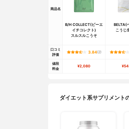
商品名
B/H COLLECT(ビーエ
BELTA
イチコレクト)
こうじ
スルスルこうそ
口コミ
3.84
(2)
評価
値段
¥2,080
¥54
料金
ダイエット系サプリメント