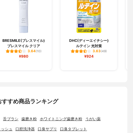
BRESMILE(ブレスマイル)
DHC(ディーエイチシー)
ブレスマイル クリア
ルテイン 光対策
3.64
3.63
(10)
(49)
¥980
¥924
おすすめ商品ランキング
舌ブラシ
歯磨き粉
ホワイトニング歯磨き粉
うがい薬
ォッシュ
口腔洗浄器
口臭サプリ
口臭タブレット