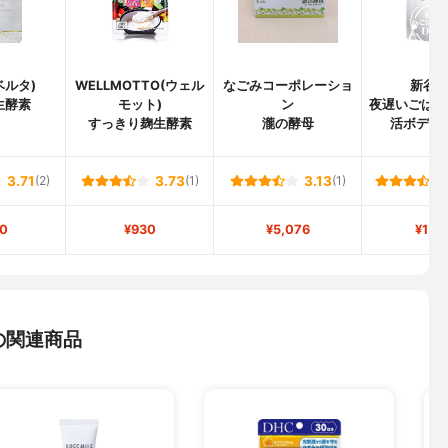
(ベルタ)
WELLMOTTO(ウェル
なごみコーポレーショ
新谷
生酵素
モット)
ン
夜遅いごはん
すっきり麹生酵素
瀧の酵母
活ボディ
3.71
(2)
3.73
(1)
3.13
(1)
0
¥930
¥5,076
¥1,8
の関連商品