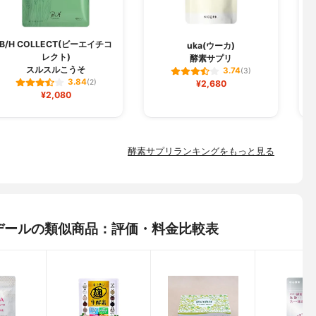
B/H COLLECT(ビーエイチコ
uka(ウーカ)
レクト)
酵素サプリ
スルスルこうそ
3.74
(3)
3.84
(2)
¥2,680
¥2,080
酵素サプリランキングをもっと見る
アルデールの類似商品：評価・料金比較表