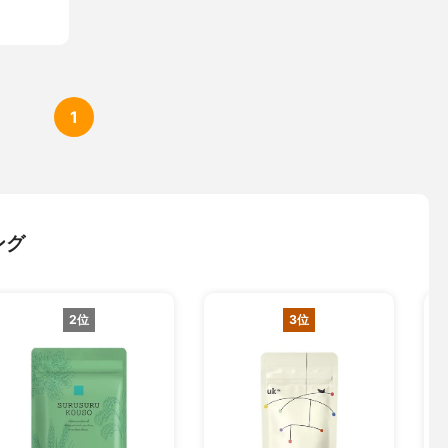
1
ング
2位
3位