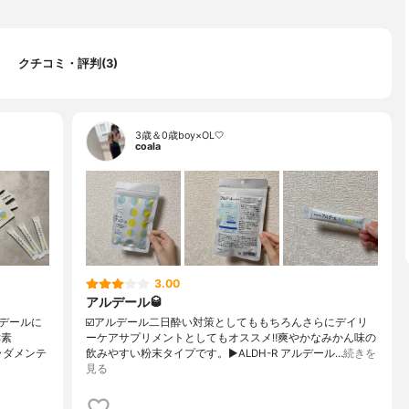
クチコミ・評判(3)
3歳＆0歳boy×OL🤍
coala
3.00
アルデール🥃
デールに
☑️アルデール二日酔い対策としてももちろんさらにデイリ
酵素
ーケアサプリメントとしてもオススメ‼爽やかなみかん味の
ラダメンテ
飲みやすい粉末タイプです。▶ALDH-R アルデール…
続きを
見る