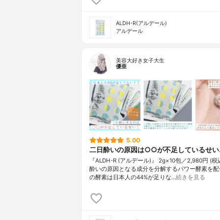
ALDH-R(アルデール)
アルデール
美容大好き女子大生
優亜
5.00
二日酔いの原因は○○が不足しているせい
『ALDH-R (アルデール)』 2g×10包／2,980円 (
酔いの原因となる成分を分解するパワー酵素を配
の酵素は日本人の44%が足りな…
続きを見る