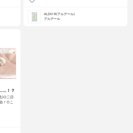
ALDH-R(アルデール)
アルデール
……！？
税込)○二日
合！○こ