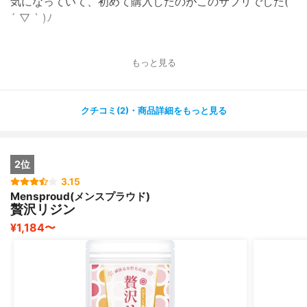
気になっていて、初めて購入したのがこのサプリでした(
´ ▽ ` )ﾉ
1日に6粒飲めば、1日に必要とされるリジンを摂取するこ
もっと見る
とができます！
1日の摂取量が6粒で少し多めなので、飲み続けれるかどう
か
クチコミ(2)・商品詳細をもっと見る
はじめは心配でしたが、錠剤は比較的小粒なので飲みやす
くて
続けられました?
2位
価格も比較的安いので、続けやすそうです！
3.15
Mensproud(メンスプラウド)
健康をサポートするためにも飲み続けていきたいと思いま
贅沢リジン
した?
¥1,184〜
サプリをあまり飲みなれていない方にもおすすめです✨