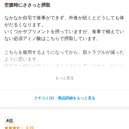
空腹時にささっと摂取
なかなか自宅で食事ができず、外食が続くとどうしても体
がだるくなります。
いくつかサプリメントを摂っていますが、食事で補えてい
ない必須アミノ酸はこちらで摂取しています。
こちらを服用するようになってから、肌トラブルが減った
ように思います。
寝不足や疲れが続くと、大人ニキビと言いますか、なんと
も言えない吹き出物のようなものがあったのですが、そう
もっと見る
いったものができなくなりました！
注意点としては、必須アミノ酸は食事と一緒にとると本来
クチコミ(2)・商品詳細をもっと見る
の働きがきちんとできないらしく
空腹時に服用することです。
4位
あと、あまり大量に服用するとお腹を壊す方もいるような
ので
3.15