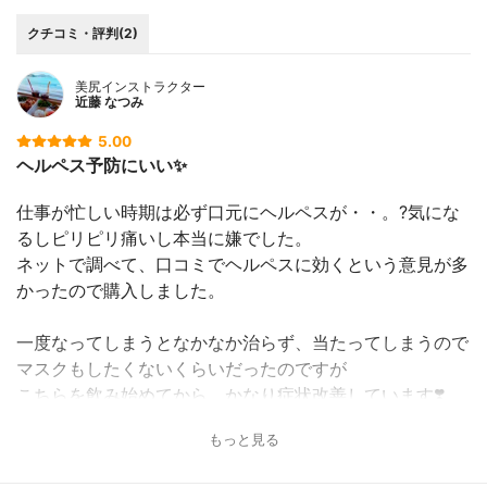
クチコミ・評判(2)
美尻インストラクター
近藤 なつみ
5.00
ヘルペス予防にいい✨
仕事が忙しい時期は必ず口元にヘルペスが・・。?気にな
るしピリピリ痛いし本当に嫌でした。
ネットで調べて、口コミでヘルペスに効くという意見が多
かったので購入しました。
一度なってしまうとなかなか治らず、当たってしまうので
マスクもしたくないくらいだったのですが
こちらを飲み始めてから、かなり症状改善しています❣️
もっと見る
疲れてくると口元があの例のピリピリっとくるのですが、
そしたら少し多めに服用するようにしています。