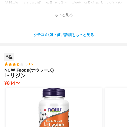
値段や、アレルギーを引き起こしやすい成分も入っていな
いことが気に入りこちらを購入❤️
もっと見る
海外の商品なので届くまで少し時間がかかりましたが、
飲み始めて1年、大きなヘルペスはできてません！！
クチコミ(2)・商品詳細をもっと見る
ポチッと小さいのができたのですが、次の日にはまた小さ
くなり、いつの間にか治っていました。
5位
1粒でいいのも飲みやすくてとってもおすすめです⭐️
3.15
NOW Foods(ナウフーズ)
L-リジン
¥814〜