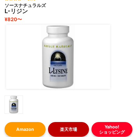
ソースナチュラルズ
症状に合わせて量を調節することも大事かと思います。
L-リジン
¥820〜
Yahoo!
Amazon
楽天市場
ショッピング