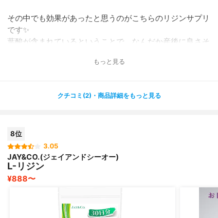
その中でも効果があったと思うのがこちらのリジンサプリ
です✨
葉酸が含まれているということで、なんだか産後に良さそ
う！と思いました❤️
もっと見る
パッケージも美容サプリっぽくて気に入っています。
肝心の疲れですが、あの「何もしたくない・・疲れ
クチコミ(2)・商品詳細をもっと見る
た・・」という感じは
かなり無くなったと思います❣️すごい！
8位
また、産後唇がカサカサに乾燥していたのですが、それも
なおりました！
3.05
JAY&CO.(ジェイアンドシーオー)
今後も続けていきたいと思います♪
L-リジン
¥888〜