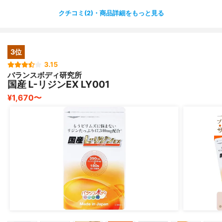
するとその初期のピリピリの段階で止まって水泡はでき
クチコミ(2)・商品詳細をもっと見る
ず、ゆっくりですが治っていきます！！
嬉しいです❤️
3位
パッケージもピンクで可愛いので、持ち歩きもしやすい✨
とってもお勧めです！
3.15
バランスボディ研究所
国産 L-リジンEX LY001
¥1,670〜