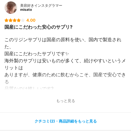
美容好きインスタグラマー
misato
4.00
国産にこだわった安心のサプリ?
このリジンサプリは国産の原料を使い、国内で製造され
た、
国産にこだわったサプリです✨
海外製のサプリは安いものが多くて、続けやすいというメ
リットは
ありますが、健康のために飲むからこそ、国産で安心でき
る
品質なのは嬉しいです?
もっと見る
国産ですが、価格は比較的安くて、海外製のものとそれほ
ど
変わらないので、飲み続けやすいと思います( ^ω^ )
クチコミ(2)・商品詳細をもっと見る
肌荒れがひどいときにこのサプリを飲み始めたのですが、