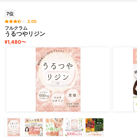
効果が出るのは比較的早くて、1日6粒毎日飲んでいると、
7位
1習慣ほどで落ち着いてきました✨
3.05
フルクラム
安心して長く1つのサプリを飲み続けたい方にはとてもお
うるつやリジン
すすめのサプリです?
¥1,480〜