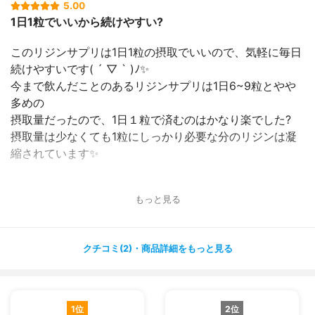
5.00
1日1粒でいいから続けやすい?
このリジンサプリは1日1粒の摂取でいいので、気軽に毎日
続けやすいです( ´ ▽ ` )ﾉ✨
今まで飲んだことのあるリジンサプリは1日6~9粒とやや
多めの
摂取量だったので、1日１粒で済むのはかなり楽でした?
摂取量は少なくても1粒にしっかり必要な分のリジンは凝
縮されています✨
価格もとてもお手頃で、100粒たっぷり入っていて1149円
もっと見る
です！
価格的にも続けやすいです?
クチコミ(2)・商品詳細をもっと見る
ボトルなので持ち運びにするには、ケースに入れ替えるな
どの
必要がありそうですが、1粒だけなので、毎朝朝食後のタ
イミングで
1位
2位