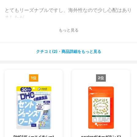
とてもリーズナブルですし、海外性なので少し心配はあり
ましたが、
アマゾンなどの口コミも良い評価が多かったので安心して
もっと見る
飲むことができました?
カプセルのサイズも比較的小さくて飲みやすいです?
クチコミ(2)・商品詳細をもっと見る
私は毎日寝る前に飲むようにしていましたが、寝つきもよ
くなって、
ぐっすり眠ることができます✨
1位
2位
翌朝もは気持ちもすっきりしていて元気に過ごせて満足で
す✨
DHC(ディーエイチシー)
ogaland(オーガランド)