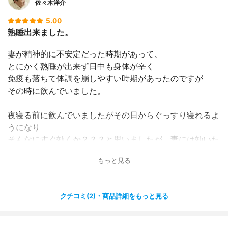
佐々木洋介
5.00
熟睡出来ました。
妻が精神的に不安定だった時期があって、
とにかく熟睡が出来ず日中も身体が辛く
免疫も落ちて体調を崩しやすい時期があったのですが
その時に飲んでいました。
夜寝る前に飲んでいましたがその日からぐっすり寝れるよ
うになり
そんなにすぐ効くか？？？と思いましたが、妻には効いた
ようです。
もっと見る
気持ち的に安心したのもあるのかなとも思いますが。
なんにせよ、寝れるようになったのでよかったです。
クチコミ(2)・商品詳細をもっと見る
それから1ヶ月は飲んでいました。
今は日常的には飲んでいませんが、念のため常備はされて
ます。