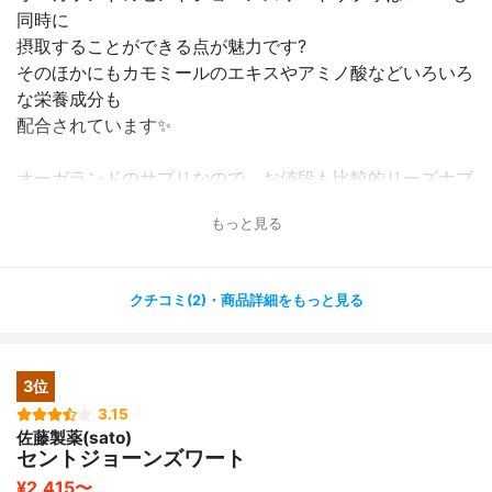
同時に
摂取することができる点が魅力です?
そのほかにもカモミールのエキスやアミノ酸などいろいろ
な栄養成分も
配合されています✨
オーガランドのサプリなので、お値段も比較的リーズナブ
ルで
もっと見る
飲み続けやすいと思います?
仕事や育児で忙しく、食事が偏りがちだったり、不規則な
生活が
クチコミ(2)・商品詳細をもっと見る
続いてしまう時にはいつも飲むようにしています?
夜なかなか眠れない時などにもこれを飲むと、早く寝られ
3位
ることが
多いです✨
3.15
佐藤製薬(sato)
ぐっすり眠れているのか目覚めもすっきりして一日頑張れ
セントジョーンズワート
ます✨
¥2,415〜