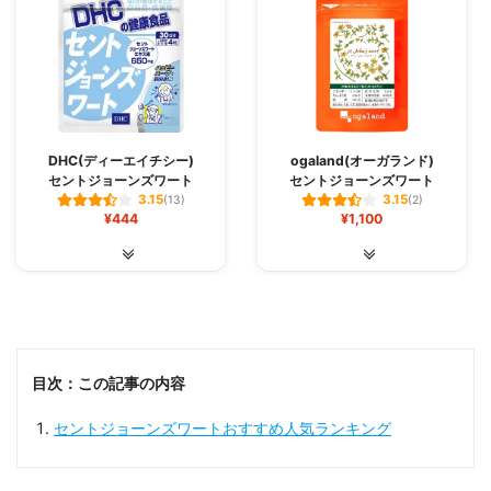
ライラも
落ち着いて、気分が和らぐ感じがしました✨
気分が乗らない時におすすめのサプリです?
DHC(ディーエイチシー)
ogaland(オーガランド)
セントジョーンズワート
セントジョーンズワート
3.15
3.15
(13)
(2)
¥444
¥1,100
目次：この記事の内容
セントジョーンズワートおすすめ人気ランキング