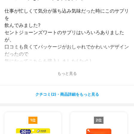
仕事が忙しくて気分が落ち込み気味だった時にこのサプリ
を
飲んでみました?
セントジョーンズワートのサプリはいろいろありました
が、
口コミも良くてパッケージがおしゃれでかわいいデザイン
だったので
気になってこちらを購入しました( ^ω^ )
もっと見る
このサプリは国内の工場で製造されているので、安心して
飲めますし、
4種類のハーブと休息をサポートする３大成分が配合され
クチコミ(2)・商品詳細をもっと見る
ています?
さらに、ストレスに効果がありそうなGAVAや、ビタミン
も豊富なので、
栄養面でもとても優秀です✨
1位
2位
気分の問題もあるかと思いますが、このサプリを飲むとイ