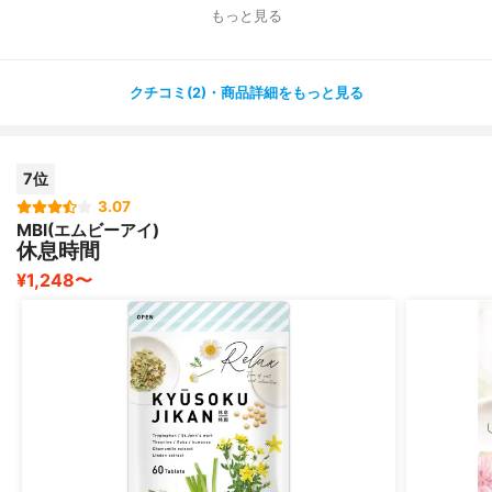
もっと見る
私の場合は毎日飲むのではなく、疲れすぎた日（逆に寝れ
ないタイプなので）や息子に最高にイライラした日?限
定！
クチコミ(2)・商品詳細をもっと見る
平均すると週に1〜2回ほどですが、毎日良く眠れています
❤️
7位
3.07
MBI(エムビーアイ)
休息時間
¥1,248〜