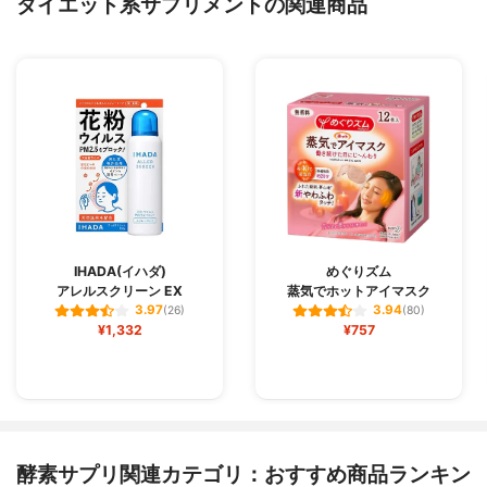
ダイエット系サプリメントの関連商品
IHADA(イハダ)
めぐりズム
アレルスクリーン EX
蒸気でホットアイマスク
3.97
3.94
(26)
(80)
¥1,332
¥757
酵素サプリ関連カテゴリ：おすすめ商品ランキン