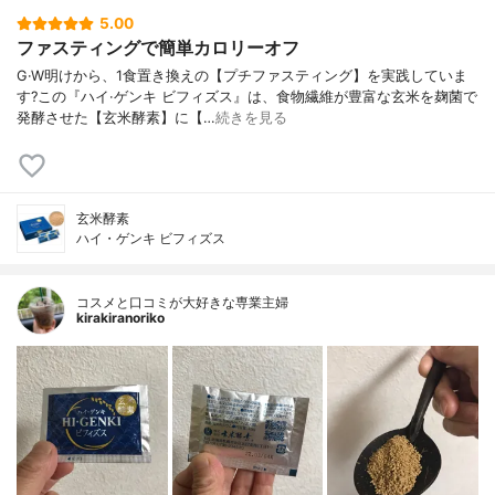
5.00
ファスティングで簡単カロリーオフ
G·W明けから、1食置き換えの【プチファスティング】を実践していま
す?この『ハイ·ゲンキ ビフィズス』は、食物繊維が豊富な玄米を麹菌で
発酵させた【玄米酵素】に【…
続きを見る
玄米酵素
ハイ・ゲンキ ビフィズス
コスメと口コミが大好きな専業主婦
kirakiranoriko