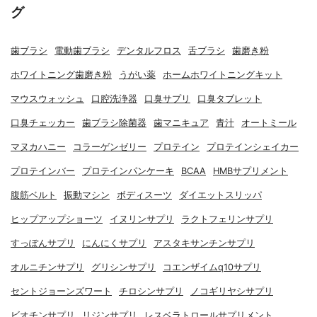
グ
歯ブラシ
電動歯ブラシ
デンタルフロス
舌ブラシ
歯磨き粉
ホワイトニング歯磨き粉
うがい薬
ホームホワイトニングキット
マウスウォッシュ
口腔洗浄器
口臭サプリ
口臭タブレット
口臭チェッカー
歯ブラシ除菌器
歯マニキュア
青汁
オートミール
マヌカハニー
コラーゲンゼリー
プロテイン
プロテインシェイカー
プロテインバー
プロテインパンケーキ
BCAA
HMBサプリメント
腹筋ベルト
振動マシン
ボディスーツ
ダイエットスリッパ
ヒップアップショーツ
イヌリンサプリ
ラクトフェリンサプリ
すっぽんサプリ
にんにくサプリ
アスタキサンチンサプリ
オルニチンサプリ
グリシンサプリ
コエンザイムq10サプリ
セントジョーンズワート
チロシンサプリ
ノコギリヤシサプリ
ビオチンサプリ
リジンサプリ
レスベラトロールサプリメント