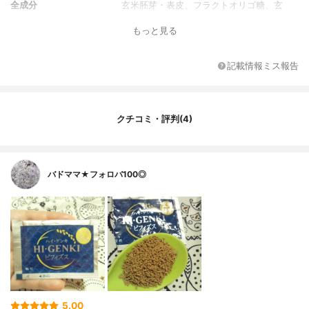
全成分
玄米胚芽・表皮、フラクトオリゴ糖、玄
米、ビフィズス菌末（でんぷん加水分解
もっと見る
物、加熱済みビフィズス菌）、麹菌
記載情報ミス報告
クチコミ・評判(4)
バドママ★フォロバ100◎
5.00