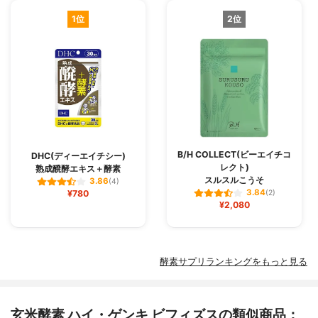
1位
2位
B/H COLLECT(ビーエイチコ
DHC(ディーエイチシー)
レクト)
熟成醗酵エキス＋酵素
スルスルこうそ
3.86
(4)
3.84
¥780
(2)
¥2,080
酵素サプリランキングをもっと見る
玄米酵素 ハイ・ゲンキ ビフィズスの類似商品：