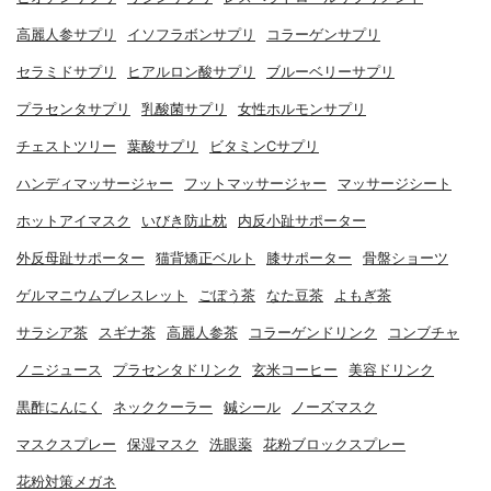
高麗人参サプリ
イソフラボンサプリ
コラーゲンサプリ
セラミドサプリ
ヒアルロン酸サプリ
ブルーベリーサプリ
プラセンタサプリ
乳酸菌サプリ
女性ホルモンサプリ
チェストツリー
葉酸サプリ
ビタミンCサプリ
ハンディマッサージャー
フットマッサージャー
マッサージシート
ホットアイマスク
いびき防止枕
内反小趾サポーター
外反母趾サポーター
猫背矯正ベルト
膝サポーター
骨盤ショーツ
ゲルマニウムブレスレット
ごぼう茶
なた豆茶
よもぎ茶
サラシア茶
スギナ茶
高麗人参茶
コラーゲンドリンク
コンブチャ
ノニジュース
プラセンタドリンク
玄米コーヒー
美容ドリンク
黒酢にんにく
ネッククーラー
鍼シール
ノーズマスク
マスクスプレー
保湿マスク
洗眼薬
花粉ブロックスプレー
花粉対策メガネ