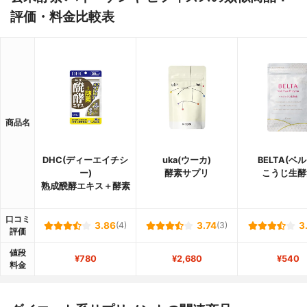
評価・料金比較表
商品名
DHC(ディーエイチシ
uka(ウーカ)
BELTA(ベル
ー)
酵素サプリ
こうじ生酵
熟成醗酵エキス＋酵素
口コミ
3.86
(4)
3.74
(3)
3
評価
値段
¥780
¥2,680
¥540
料金