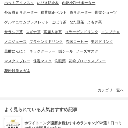
ホットアイマスク
いびき防止枕
内反小趾サポーター
外反母趾サポーター
猫背矯正ベルト
膝サポーター
骨盤ショーツ
ゲルマニウムブレスレット
ごぼう茶
なた豆茶
よもぎ茶
サラシア茶
スギナ茶
高麗人参茶
コラーゲンドリンク
コンブチャ
ノニジュース
プラセンタドリンク
玄米コーヒー
美容ドリンク
黒酢にんにく
ネッククーラー
鍼シール
ノーズマスク
マスクスプレー
保湿マスク
洗眼薬
花粉ブロックスプレー
花粉対策メガネ
カテゴリ一覧へ
よく見られている人気おすすめ記事
ホワイトニング歯磨き粉おすすめランキング52選！口コミ