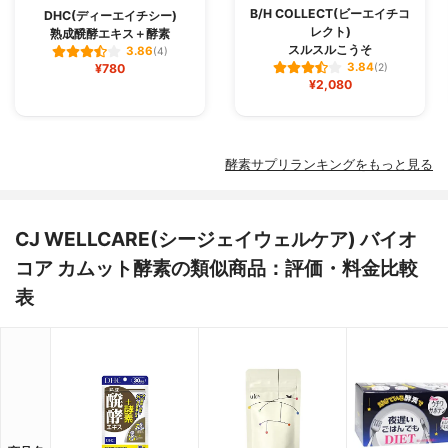
B/H COLLECT(ビーエイチコ
DHC(ディーエイチシー)
レクト)
熟成醗酵エキス＋酵素
スルスルこうそ
3.86
(4)
3.84
¥780
(2)
¥2,080
酵素サプリランキングをもっと見る
CJ WELLCARE(シージェイウェルケア) バイオ
コア カムット酵素の類似商品：評価・料金比較
表