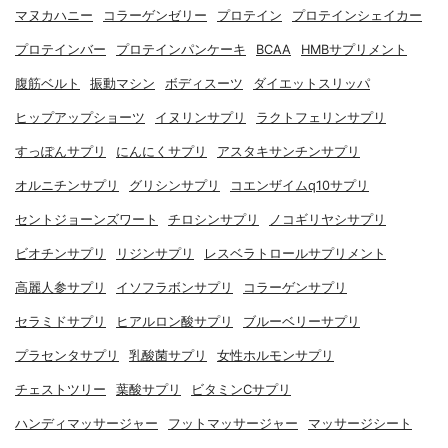
マヌカハニー
コラーゲンゼリー
プロテイン
プロテインシェイカー
プロテインバー
プロテインパンケーキ
BCAA
HMBサプリメント
腹筋ベルト
振動マシン
ボディスーツ
ダイエットスリッパ
ヒップアップショーツ
イヌリンサプリ
ラクトフェリンサプリ
すっぽんサプリ
にんにくサプリ
アスタキサンチンサプリ
オルニチンサプリ
グリシンサプリ
コエンザイムq10サプリ
セントジョーンズワート
チロシンサプリ
ノコギリヤシサプリ
ビオチンサプリ
リジンサプリ
レスベラトロールサプリメント
高麗人参サプリ
イソフラボンサプリ
コラーゲンサプリ
セラミドサプリ
ヒアルロン酸サプリ
ブルーベリーサプリ
プラセンタサプリ
乳酸菌サプリ
女性ホルモンサプリ
チェストツリー
葉酸サプリ
ビタミンCサプリ
ハンディマッサージャー
フットマッサージャー
マッサージシート