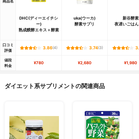
商品名
DHC(ディーエイチシ
uka(ウーカ)
新谷酵素
ー)
酵素サプリ
夜遅いごはん
熟成醗酵エキス＋酵素
口コミ
3.86
(4)
3.74
(3)
3
評価
値段
¥780
¥2,680
¥1,980
料金
ダイエット系サプリメントの関連商品