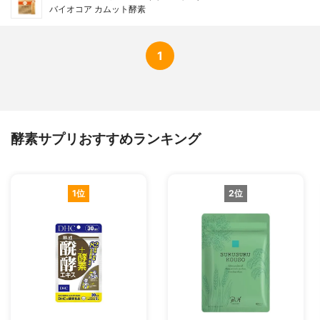
バイオコア カムット酵素
1
酵素サプリおすすめランキング
1位
2位