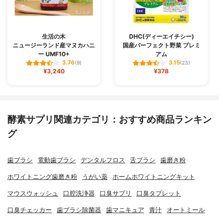
生活の木
DHC(ディーエイチシー)
ニュージーランド産マヌカハニ
国産パーフェクト野菜 プレミ
ー UMF10+
アム
3.76
3.15
(9)
(23)
¥3,240
¥378
酵素サプリ関連カテゴリ：おすすめ商品ランキン
グ
歯ブラシ
電動歯ブラシ
デンタルフロス
舌ブラシ
歯磨き粉
ホワイトニング歯磨き粉
うがい薬
ホームホワイトニングキット
マウスウォッシュ
口腔洗浄器
口臭サプリ
口臭タブレット
口臭チェッカー
歯ブラシ除菌器
歯マニキュア
青汁
オートミール