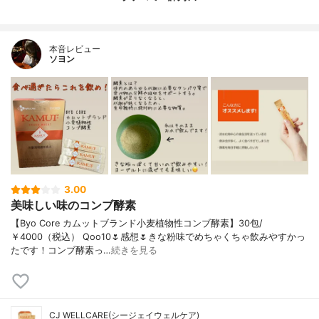
本音レビュー
ソヨン
3.00
美味しい味のコンブ酵素
【Byo Core カムットブランド小麦植物性コンブ酵素】30包/
￥4000（税込） Qoo10🌷感想🌷きな粉味でめちゃくちゃ飲みやすかっ
たです！コンブ酵素っ…
続きを見る
CJ WELLCARE(シージェイウェルケア)