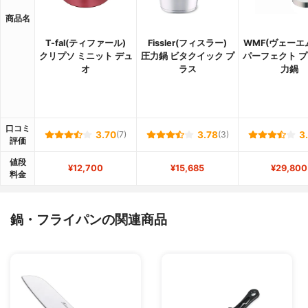
商品名
T-fal(ティファール)
Fissler(フィスラー)
WMF(ヴェーエ
クリプソ ミニット デュ
圧力鍋 ビタクイック プ
パーフェクト プ
オ
ラス
力鍋
口コミ
3.70
(7)
3.78
(3)
3
評価
値段
¥12,700
¥15,685
¥29,800
料金
鍋・フライパンの関連商品