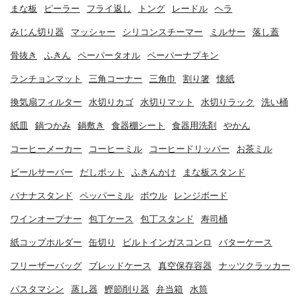
まな板
ピーラー
フライ返し
トング
レードル
ヘラ
みじん切り器
マッシャー
シリコンスチーマー
ミルサー
落し蓋
骨抜き
ふきん
ペーパータオル
ペーパーナプキン
ランチョンマット
三角コーナー
三角巾
割り箸
懐紙
換気扇フィルター
水切りカゴ
水切りマット
水切りラック
洗い桶
紙皿
鍋つかみ
鍋敷き
食器棚シート
食器用洗剤
やかん
コーヒーメーカー
コーヒーミル
コーヒードリッパー
お茶ミル
ビールサーバー
だしポット
ふきんかけ
まな板スタンド
バナナスタンド
ペッパーミル
ボウル
レンジボード
ワインオープナー
包丁ケース
包丁スタンド
寿司桶
紙コップホルダー
缶切り
ビルトインガスコンロ
バターケース
フリーザーバッグ
ブレッドケース
真空保存容器
ナッツクラッカー
パスタマシン
蒸し器
鰹節削り器
弁当箱
水筒