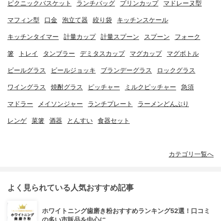
ピクニックバスケット
ランチバッグ
プリンカップ
マドレーヌ型
マフィン型
口金
泡立て器
絞り袋
キッチンスケール
キッチンタイマー
計量カップ
計量スプーン
スプーン
フォーク
箸
トレイ
タンブラー
デミタスカップ
マグカップ
マグボトル
ビールグラス
ビールジョッキ
ブランデーグラス
ロックグラス
ワイングラス
焼酎グラス
ピッチャー
ミルクピッチャー
急須
マドラー
メイソンジャー
ランチプレート
ラーメンどんぶり
レンゲ
菜箸
酒器
とんすい
食器セット
カテゴリ一覧へ
よく見られている人気おすすめ記事
ホワイトニング歯磨き粉おすすめランキング52選！口コミ
の多い市販品を中心に