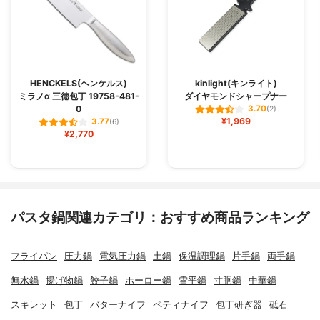
HENCKELS(ヘンケルス)
kinlight(キンライト)
ミラノα 三徳包丁 19758-481-
ダイヤモンドシャープナー
0
3.70
(2)
¥1,969
3.77
(6)
¥2,770
パスタ鍋関連カテゴリ：おすすめ商品ランキング
フライパン
圧力鍋
電気圧力鍋
土鍋
保温調理鍋
片手鍋
両手鍋
無水鍋
揚げ物鍋
餃子鍋
ホーロー鍋
雪平鍋
寸胴鍋
中華鍋
スキレット
包丁
バターナイフ
ペティナイフ
包丁研ぎ器
砥石