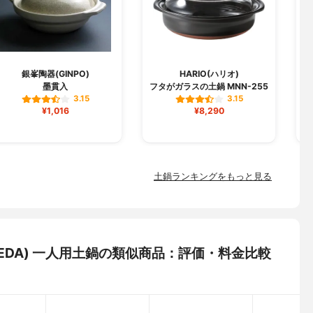
銀峯陶器(GINPO)
HARIO(ハリオ)
墨貫入
フタがガラスの土鍋 MNN-255
3.15
3.15
¥1,016
¥8,290
土鍋ランキングをもっと見る
EDA) 一人用土鍋の類似商品：評価・料金比較