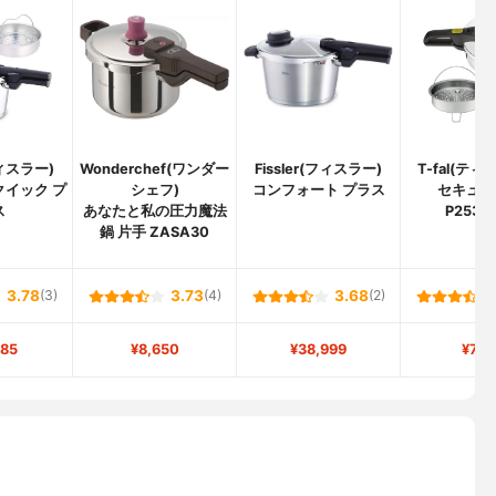
フィスラー)
Wonderchef(ワンダー
Fissler(フィスラー)
T-fal(テ
クイック プ
シェフ)
コンフォート プラス
セキュア
ス
あなたと私の圧力魔法
P2534
鍋 片手 ZASA30
3.78
(3)
3.73
(4)
3.68
(2)
685
¥8,650
¥38,999
¥7,0