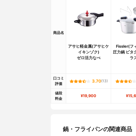
商品名
アサヒ軽金属(アサヒケ
Fissler(
イキンゾク)
圧力鍋 ビタ
ゼロ活力なべ
ラ
口コミ
3.70
(13)
評価
値段
¥19,900
¥15,
料金
鍋・フライパンの関連商品