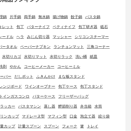
理鍋
片手鍋
両手鍋
無水鍋
揚げ物鍋
餃子鍋
パスタ鍋
キレット
包丁
バターナイフ
ペティナイフ
包丁研ぎ器
砥石
レードル
ヘラ
みじん切り器
マッシャー
シリコンスチーマー
パータオル
ペーパーナプキン
ランチョンマット
三角コーナー
水切りカゴ
水切りマット
水切りラック
洗い桶
紙皿
洗剤
やかん
コーヒーメーカー
コーヒーミル
ーバー
だしポット
ふきんかけ
まな板スタンド
レンジボード
ワインオープナー
包丁ケース
包丁スタンド
トインガスコンロ
バターケース
フリーザーバッグ
ラッカー
パスタマシン
蒸し器
鰹節削り器
弁当箱
水筒
リンカップ
マドレーヌ型
マフィン型
口金
泡立て器
絞り袋
量カップ
計量スプーン
スプーン
フォーク
箸
トレイ