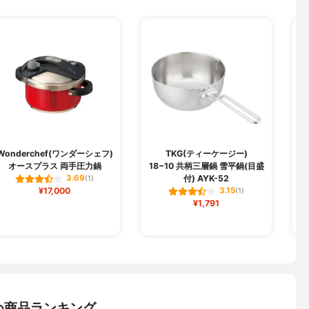
Wonderchef(ワンダーシェフ)
TKG(ティーケージー)
オースプラス 両手圧力鍋
18−10 共柄三層鍋 雪平鍋(目盛
付) AYK-52
3.69
(1)
¥17,000
3.15
(1)
¥1,791
め商品ランキング