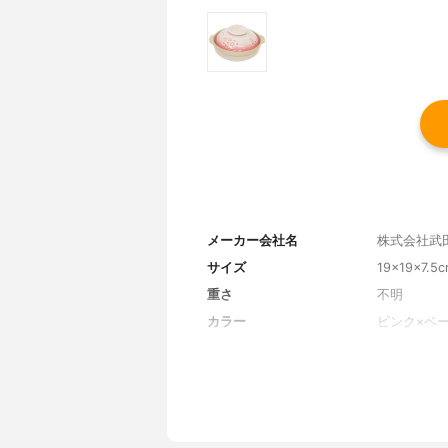
メーカー会社名
株式会社武
サイズ
19×19×7.5
重さ
不明
カラー
ピンク×ベ