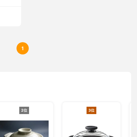
1
2位
3位