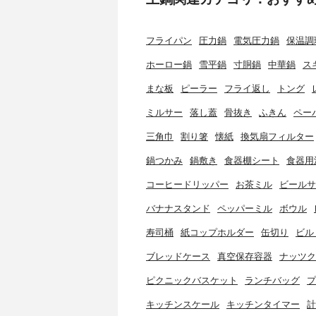
フライパン
圧力鍋
電気圧力鍋
保温調
ホーロー鍋
雪平鍋
寸胴鍋
中華鍋
ス
まな板
ピーラー
フライ返し
トング
ミルサー
落し蓋
骨抜き
ふきん
ペー
三角巾
割り箸
懐紙
換気扇フィルター
鍋つかみ
鍋敷き
食器棚シート
食器用
コーヒードリッパー
お茶ミル
ビールサ
バナナスタンド
ペッパーミル
ボウル
寿司桶
紙コップホルダー
缶切り
ビル
ブレッドケース
真空保存容器
ナッツク
ピクニックバスケット
ランチバッグ
プ
キッチンスケール
キッチンタイマー
計