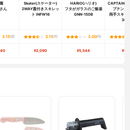
園
Skater(スケーター)
HARIO(ハリオ)
CAPTAIN 
さん
2WAY蓋付きスキレッ
フタがガラスのご飯釜
プテンスタ
ト INFW16
GNN-150B
両手スキレッ
303
3.15
(2)
3.15
(1)
3.00
(1)
440
¥2,090
¥5,544
¥52