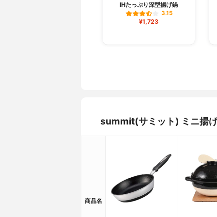
IHたっぷり深型揚げ鍋
3.15
¥1,723
summit(サミット) ミ
商品名