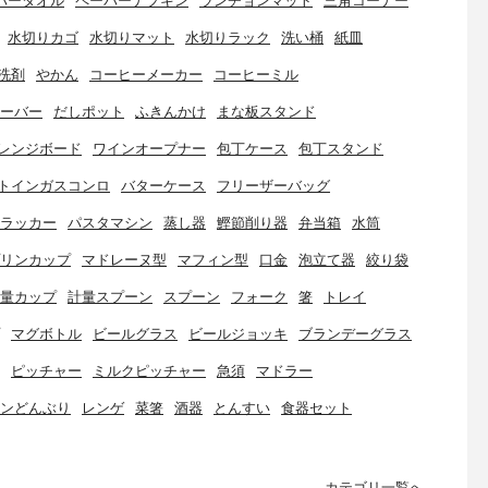
パータオル
ペーパーナプキン
ランチョンマット
三角コーナー
水切りカゴ
水切りマット
水切りラック
洗い桶
紙皿
洗剤
やかん
コーヒーメーカー
コーヒーミル
ーバー
だしポット
ふきんかけ
まな板スタンド
レンジボード
ワインオープナー
包丁ケース
包丁スタンド
トインガスコンロ
バターケース
フリーザーバッグ
ラッカー
パスタマシン
蒸し器
鰹節削り器
弁当箱
水筒
リンカップ
マドレーヌ型
マフィン型
口金
泡立て器
絞り袋
量カップ
計量スプーン
スプーン
フォーク
箸
トレイ
マグボトル
ビールグラス
ビールジョッキ
ブランデーグラス
ピッチャー
ミルクピッチャー
急須
マドラー
ンどんぶり
レンゲ
菜箸
酒器
とんすい
食器セット
カテゴリ一覧へ