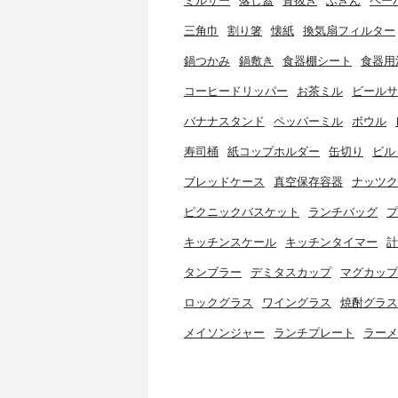
ミルサー
落し蓋
骨抜き
ふきん
ペー
三角巾
割り箸
懐紙
換気扇フィルター
鍋つかみ
鍋敷き
食器棚シート
食器用
コーヒードリッパー
お茶ミル
ビールサ
バナナスタンド
ペッパーミル
ボウル
寿司桶
紙コップホルダー
缶切り
ビル
ブレッドケース
真空保存容器
ナッツク
ピクニックバスケット
ランチバッグ
プ
キッチンスケール
キッチンタイマー
計
タンブラー
デミタスカップ
マグカップ
ロックグラス
ワイングラス
焼酎グラス
メイソンジャー
ランチプレート
ラーメ