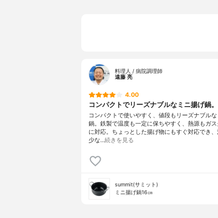
料理人 / 病院調理師
遠藤 亮
4.00
コンパクトでリーズナブルなミニ揚げ鍋。
コンパクトで使いやすく、値段もリーズナブルな
鍋。鉄製で温度も一定に保ちやすく、熱源もガス
に対応。ちょっとした揚げ物にもすぐ対応でき、
少な…
続きを見る
summit(サミット)
ミニ揚げ鍋16㎝