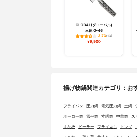
GLOBAL(グローバル)
三徳 G-46
3.73
(13)
¥9,900
揚げ物鍋関連カテゴリ：お
フライパン
圧力鍋
電気圧力鍋
土鍋
ホーロー鍋
雪平鍋
寸胴鍋
中華鍋
ス
まな板
ピーラー
フライ返し
トング