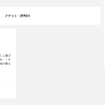
クチコミ・評判(1)
ミニ揚げ
火・ＩＨ
油の量も