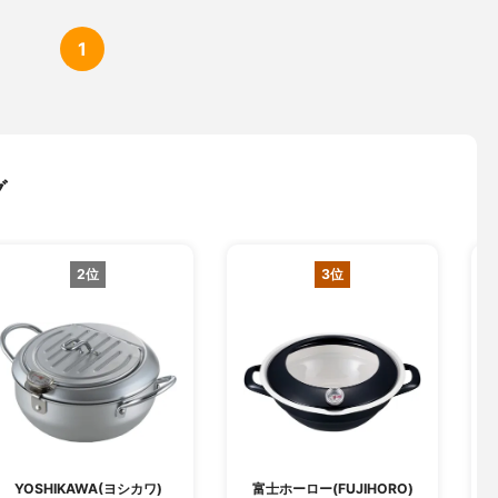
1
グ
2位
3位
YOSHIKAWA(ヨシカワ)
富士ホーロー(FUJIHORO)