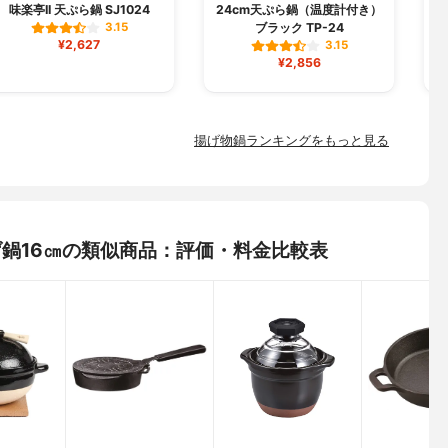
味楽亭II 天ぷら鍋 SJ1024
24cm天ぷら鍋（温度計付き）
ブラック TP-24
3.15
¥2,627
3.15
¥2,856
揚げ物鍋ランキングをもっと見る
ニ揚げ鍋16㎝の類似商品：評価・料金比較表