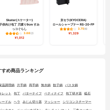
Skater(スケーター)
京セラ(KYOCERA)
子供向け包丁 刃渡り9cm すみ
ロールシャープナー RS-20-FP
ネ
っコぐらし
3.75
(6)
¥1,329
3.68
(2)
¥1,012
すすめ商品ランキング
保温調理鍋
片手鍋
両手鍋
無水鍋
餃子鍋
パスタ鍋
キレット
包丁
バターナイフ
ペティナイフ
包丁研ぎ器
砥石
レードル
ヘラ
みじん切り器
マッシャー
シリコンスチーマー