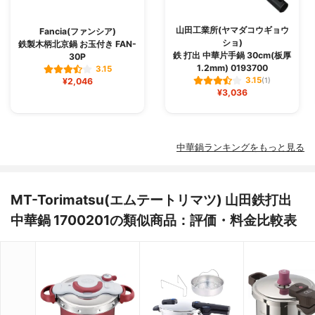
山田工業所(ヤマダコウギョウ
Fancia(ファンシア)
ショ)
鉄製木柄北京鍋 お玉付き FAN-
鉄 打出 中華片手鍋 30cm(板厚
30P
1.2mm) 0193700
3.15
3.15
¥2,046
(1)
¥3,036
中華鍋ランキングをもっと見る
MT-Torimatsu(エムテートリマツ) 山田鉄打出
中華鍋 1700201の類似商品：評価・料金比較表