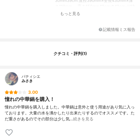
30mm39cm:直径390mm×全長430mm×深
さ110mm 、高さ150mm42cm:Φ42cm×H12
cm 板厚1.2mm45cm:Φ45cm×H13cm 板厚1.
もっと見る
2mm57cm:直径57cm(持ち手含まず)、板厚
1.6mm
記載情報ミス報告
重さ
30cm:920g33cm:1100g36cm:1260g39c
m:1500g42cm:1.7kg45cm:1.9kg57cm:360
0g
カラー
ブラック
クチコミ・評判(1)
パティシエ
みさき
3.00
憧れの中華鍋を購入！
憧れの中華鍋を購入しました。中華鍋は意外と使う用途があり気に入っ
ております。大量の水を沸かしたり出来たりするのでオススメです。た
だ重さがあるのでその部分は少し気…
続きを見る