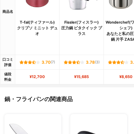
商品名
T-fal(ティファール)
Fissler(フィスラー)
Wonderchef
クリプソ ミニット デュ
圧力鍋 ビタクイック プ
シェフ)
オ
ラス
あなたと私の圧
鍋 片手 ZAS
口コミ
3.70
(7)
3.78
(3)
3
評価
値段
¥12,700
¥15,685
¥8,650
料金
鍋・フライパンの関連商品