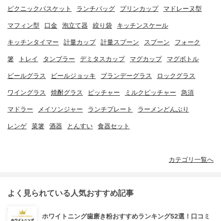
ピクニックバスケット
ランチバッグ
プリンカップ
マドレーヌ型
マフィン型
口金
泡立て器
絞り袋
キッチンスケール
キッチンタイマー
計量カップ
計量スプーン
スプーン
フォーク
箸
トレイ
タンブラー
デミタスカップ
マグカップ
マグボトル
ビールグラス
ビールジョッキ
ブランデーグラス
ロックグラス
ワイングラス
焼酎グラス
ピッチャー
ミルクピッチャー
急須
マドラー
メイソンジャー
ランチプレート
ラーメンどんぶり
レンゲ
菜箸
酒器
とんすい
食器セット
カテゴリ一覧へ
よく見られている人気おすすめ記事
ホワイトニング歯磨き粉おすすめランキング52選！口コミ