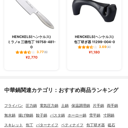
HENCKELS(ヘンケルス)
HENCKELS(ヘンケルス)
ミラノα 三徳包丁 19758-481-
包丁研ぎ器 11299-004-0
0
3.69
(4)
¥1,180
3.77
(6)
¥2,770
中華鍋関連カテゴリ：おすすめ商品ランキング
フライパン
圧力鍋
電気圧力鍋
土鍋
保温調理鍋
片手鍋
両手鍋
無水鍋
揚げ物鍋
餃子鍋
パスタ鍋
ホーロー鍋
雪平鍋
寸胴鍋
スキレット
包丁
バターナイフ
ペティナイフ
包丁研ぎ器
砥石