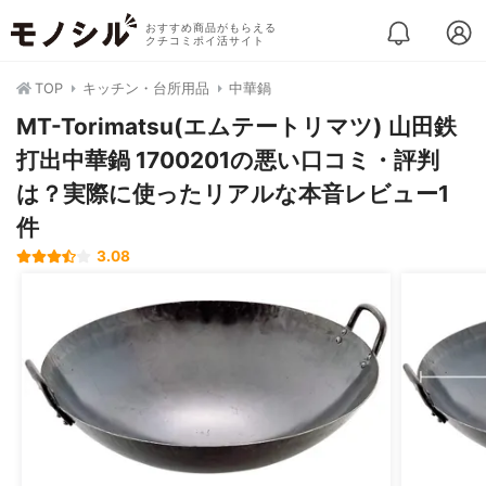
おすすめ商品がもらえる
クチコミポイ活サイト
TOP
キッチン・台所用品
中華鍋
MT-Torimatsu(エムテートリマツ) 山田鉄
打出中華鍋 1700201の悪い口コミ・評判
は？実際に使ったリアルな本音レビュー1
件
3.08