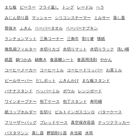
まな板
ピーラー
フライ返し
トング
レードル
ヘラ
みじん切り器
マッシャー
シリコンスチーマー
ミルサー
落し蓋
骨抜き
ふきん
ペーパータオル
ペーパーナプキン
ランチョンマット
三角コーナー
三角巾
割り箸
懐紙
換気扇フィルター
水切りカゴ
水切りマット
水切りラック
洗い桶
紙皿
鍋つかみ
鍋敷き
食器棚シート
食器用洗剤
やかん
コーヒーメーカー
コーヒーミル
コーヒードリッパー
お茶ミル
ビールサーバー
だしポット
ふきんかけ
まな板スタンド
バナナスタンド
ペッパーミル
ボウル
レンジボード
ワインオープナー
包丁ケース
包丁スタンド
寿司桶
紙コップホルダー
缶切り
ビルトインガスコンロ
バターケース
フリーザーバッグ
ブレッドケース
真空保存容器
ナッツクラッカー
パスタマシン
蒸し器
鰹節削り器
弁当箱
水筒