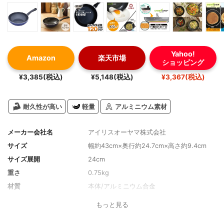
Yahoo!
Amazon
楽天市場
ショッピング
¥3,385(税込)
¥5,148(税込)
¥3,367(税込)
耐久性が高い
軽量
アルミニウム素材
メーカー会社名
アイリスオーヤマ株式会社
サイズ
幅約43cm×奥行約24.7cm×高さ約9.4cm
サイズ展開
24cm
重さ
0.75kg
材質
本体/アルミニウム合金
取っ手素材
フェノール樹脂
もっと見る
コーティング
(内側)ダイヤモンドセラミック塗装加工、
(外側)セラミック塗装加工