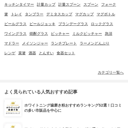
キッチンタイマー
計量カップ
計量スプーン
スプーン
フォーク
箸
トレイ
タンブラー
デミタスカップ
マグカップ
マグボトル
ビールグラス
ビールジョッキ
ブランデーグラス
ロックグラス
ワイングラス
焼酎グラス
ピッチャー
ミルクピッチャー
急須
マドラー
メイソンジャー
ランチプレート
ラーメンどんぶり
レンゲ
菜箸
酒器
とんすい
食器セット
カテゴリ一覧へ
よく見られている人気おすすめ記事
ホワイトニング歯磨き粉おすすめランキング52選！口コミ
の多い市販品を中心に