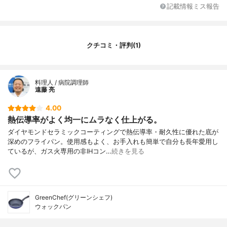
記載情報ミス報告
IH対応/ガス対応
ガス
カラー展開
ブルー
原産国
-
クチコミ・評判(1)
料理人 / 病院調理師
遠藤 亮
4.00
熱伝導率がよく均一にムラなく仕上がる。
ダイヤモンドセラミックコーティングで熱伝導率・耐久性に優れた底が
深めのフライパン。使用感もよく、お手入れも簡単で自分も長年愛用し
ているが、ガス火専用の非IHコン…
続きを見る
GreenChef(グリーンシェフ)
ウォックパン