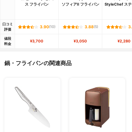
ス フライパン
ソフィアII フライパン
StyleChef 
口コミ
3.90
(10)
3.88
(5)
3
評価
値段
¥3,700
¥3,050
¥2,280
料金
鍋・フライパンの関連商品