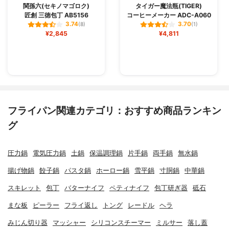
関孫六(セキノマゴロク)
タイガー魔法瓶(TIGER)
匠創 三徳包丁 AB5156
コーヒーメーカー ADC-A060
3.74
3.70
(8)
(1)
¥2,845
¥4,811
フライパン関連カテゴリ：おすすめ商品ランキン
グ
圧力鍋
電気圧力鍋
土鍋
保温調理鍋
片手鍋
両手鍋
無水鍋
揚げ物鍋
餃子鍋
パスタ鍋
ホーロー鍋
雪平鍋
寸胴鍋
中華鍋
スキレット
包丁
バターナイフ
ペティナイフ
包丁研ぎ器
砥石
まな板
ピーラー
フライ返し
トング
レードル
ヘラ
みじん切り器
マッシャー
シリコンスチーマー
ミルサー
落し蓋