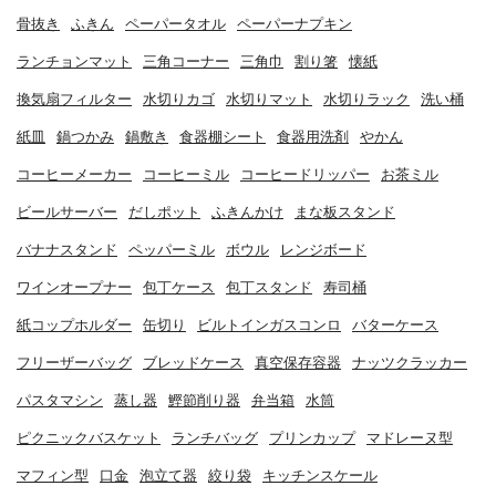
骨抜き
ふきん
ペーパータオル
ペーパーナプキン
ランチョンマット
三角コーナー
三角巾
割り箸
懐紙
換気扇フィルター
水切りカゴ
水切りマット
水切りラック
洗い桶
紙皿
鍋つかみ
鍋敷き
食器棚シート
食器用洗剤
やかん
コーヒーメーカー
コーヒーミル
コーヒードリッパー
お茶ミル
ビールサーバー
だしポット
ふきんかけ
まな板スタンド
バナナスタンド
ペッパーミル
ボウル
レンジボード
ワインオープナー
包丁ケース
包丁スタンド
寿司桶
紙コップホルダー
缶切り
ビルトインガスコンロ
バターケース
フリーザーバッグ
ブレッドケース
真空保存容器
ナッツクラッカー
パスタマシン
蒸し器
鰹節削り器
弁当箱
水筒
ピクニックバスケット
ランチバッグ
プリンカップ
マドレーヌ型
マフィン型
口金
泡立て器
絞り袋
キッチンスケール