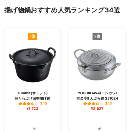
揚げ物鍋おすすめ人気ランキング34選
1位
2位
summit(サミット)
YOSHIKAWA(ヨシカワ)
IHたっぷり深型揚げ鍋
味楽亭II 天ぷら鍋 SJ1024
3.15
3.15
¥1,723
¥2,627