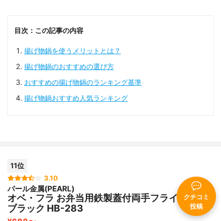
目次：この記事の内容
揚げ物鍋を使うメリットとは？
揚げ物鍋のおすすめの選び方
おすすめの揚げ物鍋のランキング基準
揚げ物鍋おすすめ人気ランキング
11位
3.10
パール金属(PEARL)
オベ・フラ お弁当用鉄製蓋付両手フライ鍋16cm
クチコミ
ブラック HB-283
投稿