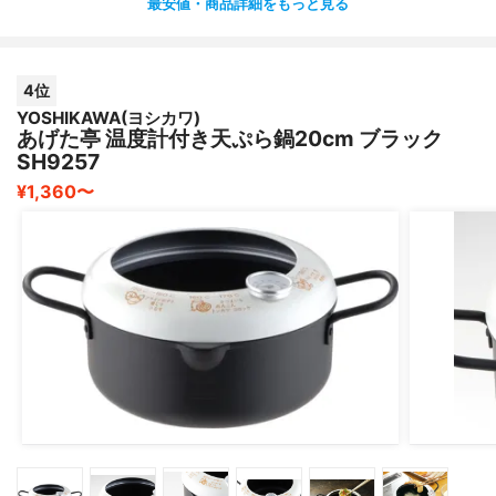
最安値・商品詳細をもっと見る
4位
YOSHIKAWA(ヨシカワ)
あげた亭 温度計付き天ぷら鍋20cm ブラック
SH9257
¥1,360〜