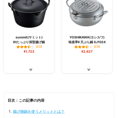
summit(サミット)
YOSHIKAWA(ヨシカワ)
IHたっぷり深型揚げ鍋
味楽亭II 天ぷら鍋 SJ1024
3.15
3.15
¥1,723
¥2,627
目次：この記事の内容
揚げ物鍋を使うメリットとは？