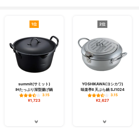
1位
2位
summit(サミット)
YOSHIKAWA(ヨシカワ)
IHたっぷり深型揚げ鍋
味楽亭II 天ぷら鍋 SJ1024
3.15
3.15
¥1,723
¥2,627