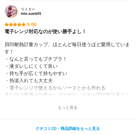
ライター
mio.suslefil
5.00
電子レンジ対応なのが使い勝手よし！
貝印耐熱計量カップ、ほとんど毎日使うほど愛用していま
す！
・なんと言ってもプチプラ！
・液ダレしにくくて良い
・持ち手が広くて持ちやすい
・熱湯入れても大丈夫
・電子レンジで使えるからソースとかも作れる
見た目は普通の計量カップですが、さすが貝印製品考えら
れてて気に入ってます！
もっと見る
※食洗機に入れて変形したとのレビューがありましたので
要注意です
クチコミ(2)・商品詳細をもっと見る