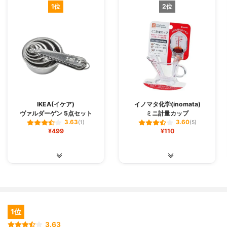
1位
2位
IKEA(イケア)
イノマタ化学(inomata)
ヴァルダーゲン 5点セット
ミニ計量カップ
3.63
3.60
(1)
(5)
¥499
¥110
1位
3.63