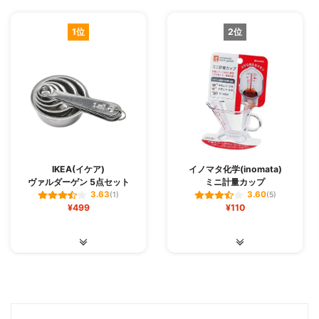
1位
2位
IKEA(イケア)
イノマタ化学(inomata)
ヴァルダーゲン 5点セット
ミニ計量カップ
3.63
3.60
(1)
(5)
¥499
¥110