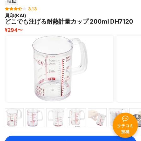
12位
3.13
貝印(KAI)
どこでも注げる耐熱計量カップ 200ml DH7120
¥294〜
クチコミ
投稿