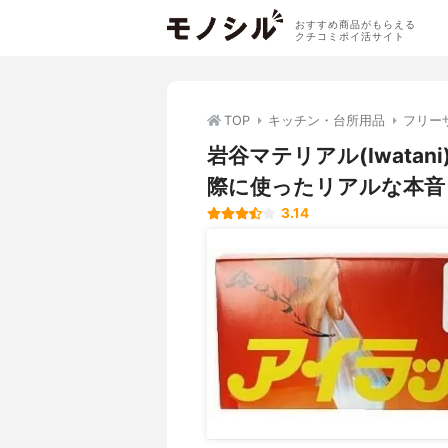
おすすめ商品がもらえる
クチコミポイ活サイト
TOP
キッチン・台所用品
フリー
岩谷マテリアル(Iwata
際に使ったリアルな本音
3.14