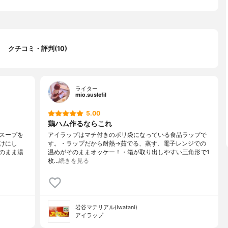
クチコミ・評判(10)
ライター
mio.suslefil
5.00
鶏ハム作るならこれ
スープを
アイラップはマチ付きのポリ袋になっている食品ラップで
けにし
す。・ラップだから耐熱→茹でる、蒸す、電子レンジでの
のまま湯
温めがそのままオッケー！・箱が取り出しやすい三角形で1
枚…
続きを見る
岩谷マテリアル(Iwatani)
アイラップ