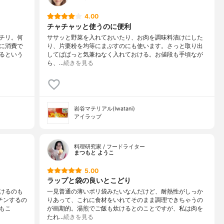
4.00
チャチャッと使うのに便利
チリ。何
ササッと野菜を入れておいたり、お肉を調味料漬けにした
に消費で
り、片栗粉を均等にまぶすのにも使います。さっと取り出
るという
してぱぱっと気兼ねなく入れておける。お値段も手頃なが
ら、…
続きを見る
岩谷マテリアル(Iwatani)
アイラップ
料理研究家 / フードライター
まつもと ようこ
5.00
ラップと袋の良いとこどり
けるのも
一見普通の薄いポリ袋みたいなんだけど、耐熱性がしっか
チンするの
りあって、これに食材をいれてそのまま調理できちゃうの
もこ
が画期的。湯煎でご飯も炊けるとのことですが、私は肉を
たれ…
続きを見る