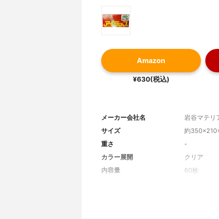
Amazon
¥630(税込)
メーカー会社名
岩谷マテリ
サイズ
約350×21
重さ
-
カラー展開
クリア
内容量
60枚
サイズ展開
-
対応温度
-30℃〜12
電子レンジで解凍
可