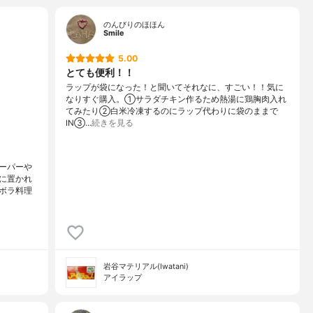
のんびりのほほん
Smile
5.00
とても便利！！
ラップが袋になった！と聞いてそれなに、すごい！！気に
なりすぐ購入。①サラダチキン作るため熱湯に鶏胸肉入れ
てみたり②白米冷凍するのにラップ代わりに袋のままで
IN③…
続きを見る
ーパーや
に置かれ
ボラ料理
岩谷マテリアル(Iwatani)
アイラップ