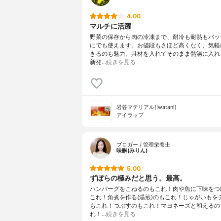
4.00
マルチに活躍
野菜の保存から肉の冷凍まで、耐冷も耐熱もバッ
にでも使えます。お値段もさほど高くなく、気軽
きるのも魅力。具材を入れてそのまま熱湯に入れ
新発…
続きを見る
岩谷マテリアル(Iwatani)
アイラップ
ブロガー / 管理栄養士
味醂(みりん)
5.00
ずぼらの極みだと思う。最高。
ハンバーグをこねるのもこれ！肉や魚に下味をつ
これ！角煮を作る(湯煎)のもこれ！じゃがいもを
もこれ！つぶすのもこれ！マヨネーズと和えるの
れ！…
続きを見る