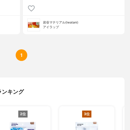
岩谷マテリアル(Iwatani)
アイラップ
1
ランキング
2位
3位