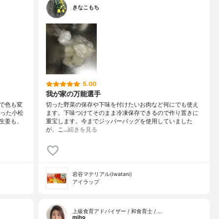
きなこもち
5.00
我が家の万能選手
で色も変
切った野菜の保存や下味を付けたいお肉など何にでも使え
経った小松
ます。下味つけてそのまま冷凍保存できるので作り置きに
生姜も、
重宝します。今までジッパーバッグを使用していました
が、こ…
続きを見る
岩谷マテリアル(Iwatani)
アイラップ
上級食育アドバイザー / 和食育士 / …
miho