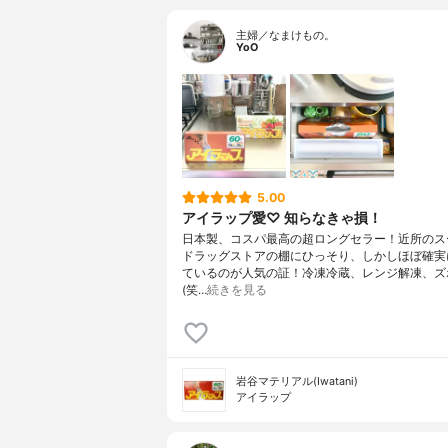
主婦／なまけもの。
YoO
5.00
アイラップ愛♡ 知らなきゃ損！
日本製、コスパ最高の超ロングセラー！近所のス
ドラッグストアの棚にひっそり、しかしほぼ確実
ているのが人気の証！冷凍冷蔵、レンジ解凍、ズ
(笑…
続きを見る
岩谷マテリアル(Iwatani)
アイラップ