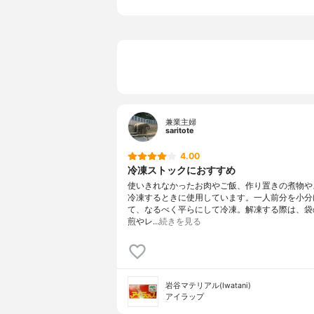
マチの有無
あり
厚さ
0.01m/m
兼業主婦
saritote
4.00
冷凍ストックにおすすめ
使いきれなかったお肉やご飯、作り置きの煮物や
冷凍するときに使用しています。一人前分を小分
て、なるべく平らにして冷凍。解凍する際は、袋
煎やレ…
続きを見る
岩谷マテリアル(Iwatani)
アイラップ