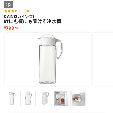
2位
3.66
CAINZ(カインズ)
縦にも横にも置ける冷水筒
¥798〜