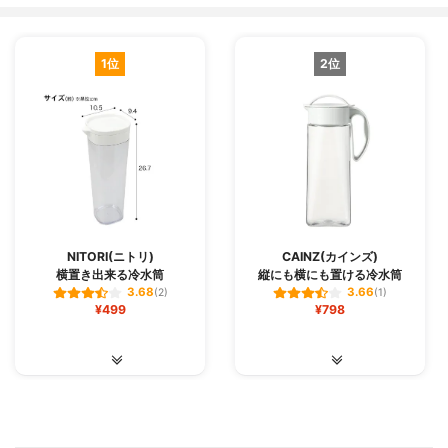
1位
2位
NITORI(ニトリ)
CAINZ(カインズ)
横置き出来る冷水筒
縦にも横にも置ける冷水筒
3.68
3.66
(2)
(1)
¥499
¥798