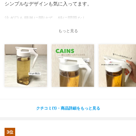
シンプルなデザインも気に入ってます。
注ぎ口も簡単に開けて、特に問題なし
ですが、注ぎ口の箇所が
もっと見る
取り外しが不可能なのか、洗いにくい部分はあります。容
器自体はしっかり奥まで洗えるので
そこは特に言う事なしです。
クチコミ(1)・商品詳細をもっと見る
3位