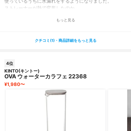
使っているうちに水漏れをするようになりました。
ストレーナーが熱で変形したのか、
きっちりセットできなくなったことで、
もっと見る
蓋がしっかり閉まらなくなったのが原因みたいでした。
使い始めて２か月くらいでそうなってしまって、
クチコミ(1)・商品詳細をもっと見る
騙しだまし使っていたのですが、
めんどくさくなって新しいピッチャーを購入しました。
4位
あんまりおすすめできない商品です。
KINTO(キントー)
OVA ウォーターカラフェ 22368
¥1,980〜