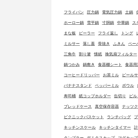
フライパン
圧力鍋
電気圧力鍋
土鍋
ホーロー鍋
雪平鍋
寸胴鍋
中華鍋
ス
まな板
ピーラー
フライ返し
トング
ミルサー
落し蓋
骨抜き
ふきん
ペー
三角巾
割り箸
懐紙
換気扇フィルター
鍋つかみ
鍋敷き
食器棚シート
食器用
コーヒードリッパー
お茶ミル
ビールサ
バナナスタンド
ペッパーミル
ボウル
寿司桶
紙コップホルダー
缶切り
ビル
ブレッドケース
真空保存容器
ナッツク
ピクニックバスケット
ランチバッグ
プ
キッチンスケール
キッチンタイマー
計
タンブラー
デミタスカップ
マグカップ