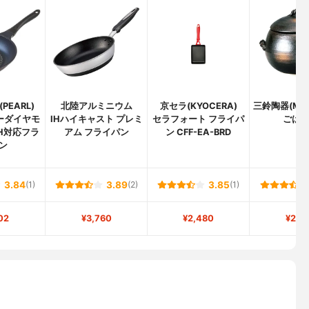
PEARL)
北陸アルミニウム
京セラ(KYOCERA)
三鈴陶器(Misuz
ーダイヤモ
IHハイキャスト プレミ
セラフォート フライパ
ごは
H対応フラ
アム フライパン
ン CFF-EA-BRD
ン
3.84
(1)
3.89
(2)
3.85
(1)
02
¥3,760
¥2,480
¥2,2