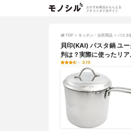
おすすめ商品がもらえる
クチコミポイ活サイト
TOP
キッチン・台所用品
パスタ
貝印(KAI) パスタ鍋 ユ
判は？実際に使ったリア
3.15