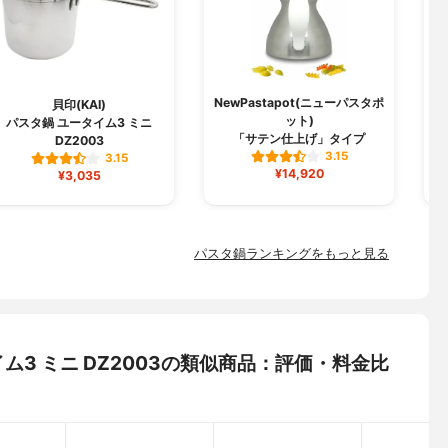
NewPastapot(ニューパスタポ
貝印(KAI)
ット)
パスタ鍋 ユータイム3 ミニ
「サテン仕上げ」タイプ
DZ2003
3.15
3.15
¥14,920
¥3,035
パスタ鍋ランキングをもっと見る
タイム3 ミニ DZ2003の類似商品：評価・料金比