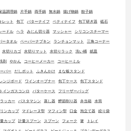
保温調理鍋
片手鍋
両手鍋
無水鍋
揚げ物鍋
餃子鍋
キレット
包丁
バターナイフ
ペティナイフ
包丁研ぎ器
砥石
レードル
ヘラ
みじん切り器
マッシャー
シリコンスチーマー
パータオル
ペーパーナプキン
ランチョンマット
三角コーナー
水切りカゴ
水切りマット
水切りラック
洗い桶
紙皿
洗剤
やかん
コーヒーメーカー
コーヒーミル
ーバー
だしポット
ふきんかけ
まな板スタンド
レンジボード
ワインオープナー
包丁ケース
包丁スタンド
トインガスコンロ
バターケース
フリーザーバッグ
ラッカー
パスタマシン
蒸し器
鰹節削り器
弁当箱
水筒
リンカップ
マドレーヌ型
マフィン型
口金
泡立て器
絞り袋
量カップ
計量スプーン
スプーン
フォーク
箸
トレイ
マグボトル
ビールグラス
ビールジョッキ
ブランデーグラス