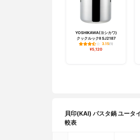
YOSHIKAWA(ヨシカワ)
クックルックII SJ2187
3.15
(1)
¥5,120
貝印(KAI) パスタ鍋 ユー
較表