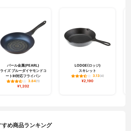
パール金属(PEARL)
LODGE(ロッジ)
ライズ ブルーダイヤモンドコ
スキレット
ハ
ートIH対応フライパン
3.13
(4)
¥2,190
3.84
(1)
¥1,202
すすめ商品ランキング