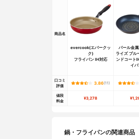
商品名
evercook(エバークッ
パール金属(
ク)
ライズ ブル
フライパン IH対応
ンドコートI
イパ
口コミ
3.86
(11)
評価
値段
¥3,278
¥1,2
料金
鍋・フライパンの関連商品