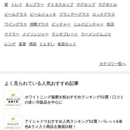
箸
トレイ
タンブラー
デミタスカップ
マグカップ
マグボトル
ビールグラス
ビールジョッキ
ブランデーグラス
ロックグラス
ワイングラス
焼酎グラス
ピッチャー
ミルクピッチャー
急須
マドラー
メイソンジャー
ランチプレート
ラーメンどんぶり
レンゲ
菜箸
酒器
とんすい
食器セット
カテゴリ一覧へ
よく見られている人気おすすめ記事
ホワイトニング歯磨き粉おすすめランキング52選！口コミ
の多い市販品を中心に
アイシャドウおすすめ人気ランキング52選！パレット&単
色&ラメ入り商品を徹底比較！