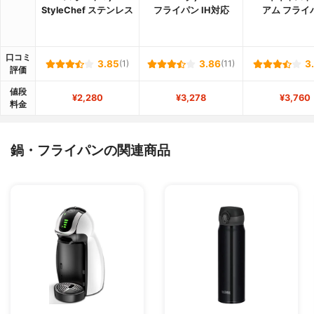
StyleChef ステンレス
フライパン IH対応
アム フライ
口コミ
3.85
(1)
3.86
(11)
3
評価
値段
¥2,280
¥3,278
¥3,760
料金
鍋・フライパンの関連商品