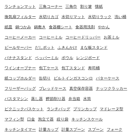
ランチョンマット
三角コーナー
三角巾
割り箸
懐紙
換気扇フィルター
水切りカゴ
水切りマット
水切りラック
洗い桶
紙皿
鍋つかみ
鍋敷き
食器棚シート
食器用洗剤
やかん
コーヒーメーカー
コーヒーミル
コーヒードリッパー
お茶ミル
ビールサーバー
だしポット
ふきんかけ
まな板スタンド
バナナスタンド
ペッパーミル
ボウル
レンジボード
ワインオープナー
包丁ケース
包丁スタンド
寿司桶
紙コップホルダー
缶切り
ビルトインガスコンロ
バターケース
フリーザーバッグ
ブレッドケース
真空保存容器
ナッツクラッカー
パスタマシン
蒸し器
鰹節削り器
弁当箱
水筒
ピクニックバスケット
ランチバッグ
プリンカップ
マドレーヌ型
マフィン型
口金
泡立て器
絞り袋
キッチンスケール
キッチンタイマー
計量カップ
計量スプーン
スプーン
フォーク