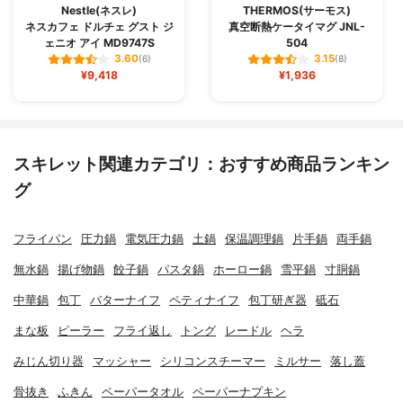
Nestle(ネスレ)
THERMOS(サーモス)
ネスカフェ ドルチェ グスト ジ
真空断熱ケータイマグ JNL-
ェニオ アイ MD9747S
504
3.60
3.15
(6)
(8)
¥9,418
¥1,936
スキレット関連カテゴリ：おすすめ商品ランキン
グ
フライパン
圧力鍋
電気圧力鍋
土鍋
保温調理鍋
片手鍋
両手鍋
無水鍋
揚げ物鍋
餃子鍋
パスタ鍋
ホーロー鍋
雪平鍋
寸胴鍋
中華鍋
包丁
バターナイフ
ペティナイフ
包丁研ぎ器
砥石
まな板
ピーラー
フライ返し
トング
レードル
ヘラ
みじん切り器
マッシャー
シリコンスチーマー
ミルサー
落し蓋
骨抜き
ふきん
ペーパータオル
ペーパーナプキン