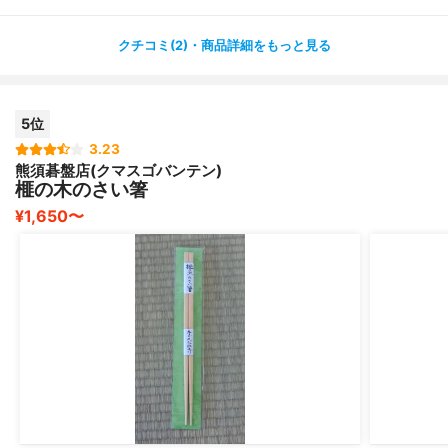
ており、1杯が小さじ１（５㏄）になるように設計されて
います！
クチコミ(2)・商品詳細をもっと見る
しかも、親切にも2,5㏄の部分にもラインが入っているた
め、小さじ１/２も測る事ができるんです！！
めっちゃ優れもの☆
5位
③「フォーク」→スプーンと対になっている部分は、食
材を刺すことができるようなフォーク型の設計です。
3.23
熊須碁盤店(クマスゴバンテン)
お箸では取りにくいものを刺して取ることはもちろん、お
榧の木のさい箸
肉などのように中心まで火が通っているかなどの確認にも
¥1,650〜
使えます★
④「味見の時に」→お料理をしていて「ちょっと味見」
という時にわざわざスプーンや小皿を取り出したり、煩わ
しいですよね。
軽量スプーンの部分を使えば、ちょこっと味見にも利用で
きます(^^)
シリコンなので、熱さも和らぎやすいです☆
たかが菜箸にこんなにたくさんの機能がついているなん
て、驚きですよね。