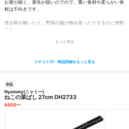
お箸が細く、箸先が鋭いのでので、重い食材や柔らかい食
材は不向きです。
溶き卵を解いたり、野菜の揚げ物を扱ったりするのに便利
です。
もっと見る
重さがややあり、姿の美しさとも相まって「良い物を使っ
ている。」と実感できる一品です。
クチコミ(1)・商品詳細をもっと見る
9位
Nyammy(ニャミー)
ねこの菜ばし 27cm DH2733
¥400〜