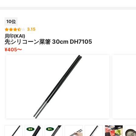
10位
3.15
貝印(KAI)
先シリコーン菜箸 30cm DH7105
¥405〜