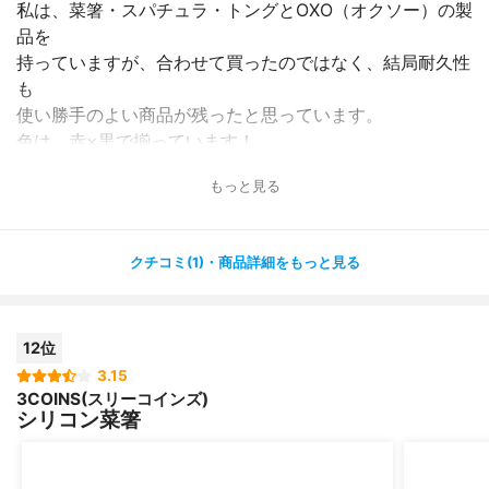
私は、菜箸・スパチュラ・トングとOXO（オクソー）の製
品を
持っていますが、合わせて買ったのではなく、結局耐久性
も
使い勝手のよい商品が残ったと思っています。
色は、赤×黒で揃っています！
もっと見る
菜箸は、折れたりして頻繁に買い替えることが多いのでは
ないでしょうか？この菜箸5年以上全く問題なく使ってい
ます。
クチコミ(1)・商品詳細をもっと見る
お手入れも食洗器に入れるだけなので簡単です。
コスパも良いです！
12位
キッチン用品の耐久性を求めたい方、おしゃれにシリーズ
で
3.15
3COINS(スリーコインズ)
揃えたいと思っている方にお勧めです！！！
シリコン菜箸