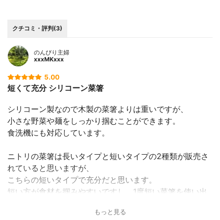
クチコミ・評判(3)
のんびり主婦
xxxMKxxx
5.00
短くて充分 シリコーン菜箸
シリコーン製なので木製の菜箸よりは重いですが、
小さな野菜や麺をしっかり掴むことができます。
食洗機にも対応しています。
ニトリの菜箸は長いタイプと短いタイプの2種類が販売さ
れていると思いますが、
こちらの短いタイプで充分だと思います。
短い方が食材を掴みやすいですし、1度短い菜箸を使い出
すと長い方を使う場面がほとんどなくなりました。
もっと見る
とても満足できる商品だったので、もう他の菜箸は使わな