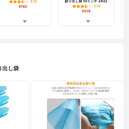
絞り出し袋 10インチ 3432
ム
3.15
3.15
¥742
¥519
り出し袋