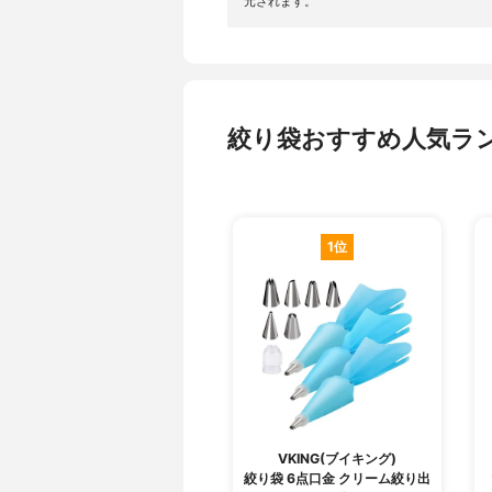
元されます。
絞り袋おすすめ人気ラン
1位
VKING(ブイキング)
絞り袋 6点口金 クリーム絞り出