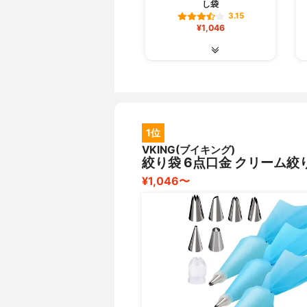
し袋
3.15
¥1,046
1位
VKING(ブイキング)
絞り袋 6点口金 クリーム絞
¥1,046〜