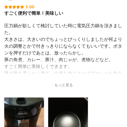
5.00
すごく便利で簡単！美味しい
圧力鍋が欲しくて検討していた時に電気圧力鍋を頂きまし
た。
大きさは、大きいのでちょっとびっくりしましたが何より
火の調整とかで付きっきりにならなくてもいいです。ボタ
ンを押すだけであとは、放ったらかし。
豚の角煮、カレー、豚汁、肉じゃが、煮物などなど。
すごく簡単に美味しくできます。
豚の塊を柔らかく煮て、出来た肉とスープでカレーを作る
とホロホロで濃厚なカレーが出来上がります。
もっと見る
ご飯も炊けますが炊飯器に劣るかな。
ごはんが足りなくなったり早く炊きたい時にはいいんです
けど。