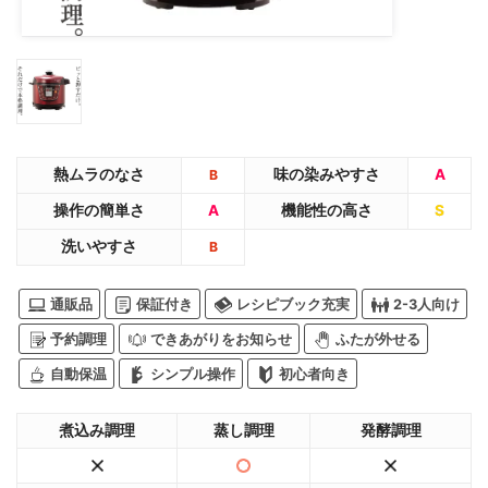
熱ムラのなさ
味の染みやすさ
A
B
操作の簡単さ
A
機能性の高さ
S
洗いやすさ
B
通販品
保証付き
レシピブック充実
2-3人向け
予約調理
できあがりをお知らせ
ふたが外せる
自動保温
シンプル操作
初心者向き
煮込み調理
蒸し調理
発酵調理