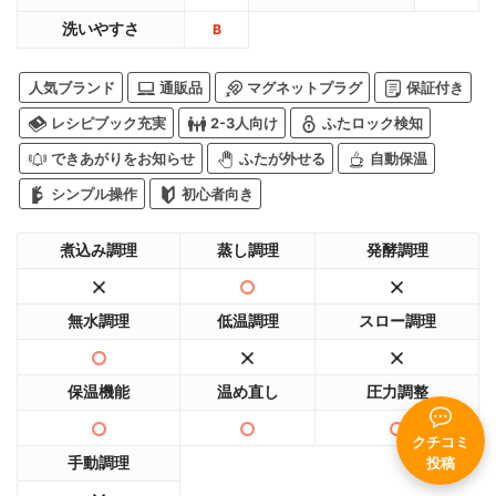
洗いやすさ
B
人気ブランド
通販品
マグネットプラグ
保証付き
レシピブック充実
2-3人向け
ふたロック検知
できあがりをお知らせ
ふたが外せる
自動保温
シンプル操作
初心者向き
煮込み調理
蒸し調理
発酵調理
無水調理
低温調理
スロー調理
保温機能
温め直し
圧力調整
クチコミ
手動調理
投稿