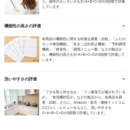
ら、操作のカンタンさをS>A>B>C>Dの5段階で評価
しています。
機能性の高さの評価
各商品の機能性に関する特徴を調査・比較。「ふたの
ロック検知機能」「吹きこぼれ防止機能」「予約調理
機能」「静音性」「調理メニュー数」などの観点か
ら、機能性の高さをS>A>B>C>Dの5段階で評価して
います。
洗いやすさの評価
「フタを取り外せるか」「フッ素加工が施されている
か」「食洗機対応か」などの観点から、各商品を調
査・比較。さらに、Amazon・楽天・価格ドットコム
の口コミ・レビューをもとに、洗いやすさを
S>A>B>C>Dの5段階で評価しています。