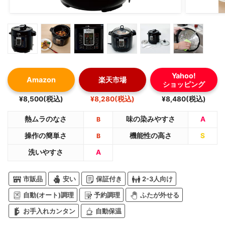
Yahoo!
Amazon
楽天市場
ショッピング
¥8,500(税込)
¥8,280(税込)
¥8,480(税込)
熱ムラのなさ
味の染みやすさ
A
B
操作の簡単さ
機能性の高さ
S
B
洗いやすさ
A
市販品
安い
保証付き
2-3人向け
自動(オート)調理
予約調理
ふたが外せる
お手入れカンタン
自動保温