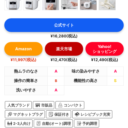
公式サイト
¥16,280(税込)
Yahoo!
Amazon
楽天市場
ショッピング
¥11,997(税込)
¥12,470(税込)
¥12,490(税込)
熱ムラのなさ
A
味の染みやすさ
A
操作の簡単さ
機能性の高さ
S
B
洗いやすさ
A
人気ブランド
市販品
コンパクト
マグネットプラグ
保証付き
レシピブック充実
2-3人向け
自動(オート)調理
予約調理