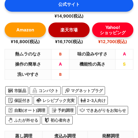
公式サイト
¥14,900(税込)
Yahoo!
Amazon
楽天市場
ショッピング
¥16,800(税込)
¥16,170(税込)
¥12,700(税込)
熱ムラのなさ
味の染みやすさ
A
B
操作の簡単さ
A
機能性の高さ
S
洗いやすさ
B
市販品
コンパクト
マグネットプラグ
保証付き
レシピブック充実
2-3人向け
自動(オート)調理
予約調理
できあがりをお知らせ
ふたが外せる
初心者向き
蒸し調理
煮込み調理
発酵調理