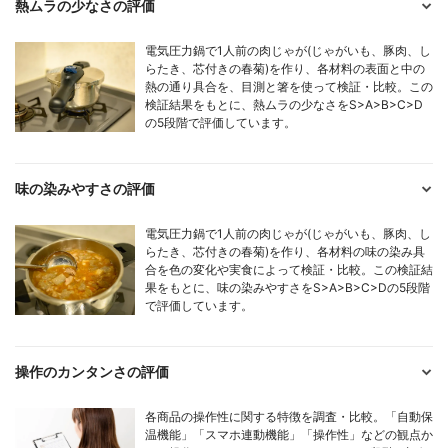
熱ムラの少なさの評価
電気圧力鍋で1人前の肉じゃが(じゃがいも、豚肉、し
らたき、芯付きの春菊)を作り、各材料の表面と中の
熱の通り具合を、目測と箸を使って検証・比較。この
検証結果をもとに、熱ムラの少なさをS>A>B>C>D
の5段階で評価しています。
味の染みやすさの評価
電気圧力鍋で1人前の肉じゃが(じゃがいも、豚肉、し
らたき、芯付きの春菊)を作り、各材料の味の染み具
合を色の変化や実食によって検証・比較。この検証結
果をもとに、味の染みやすさをS>A>B>C>Dの5段階
で評価しています。
操作のカンタンさの評価
各商品の操作性に関する特徴を調査・比較。「自動保
温機能」「スマホ連動機能」「操作性」などの観点か