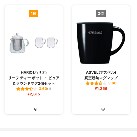
1位
2位
HARIO(ハリオ)
ASVEL(アスベル)
リーフ ティー ポット ・ ピュア
真空断熱マグマップ
＆ラウンドマグ2個セット
3.60
¥1,256
3.60
(1)
¥2,615