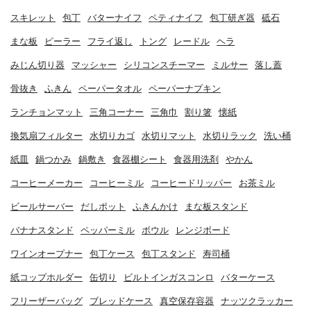
スキレット
包丁
バターナイフ
ペティナイフ
包丁研ぎ器
砥石
まな板
ピーラー
フライ返し
トング
レードル
ヘラ
みじん切り器
マッシャー
シリコンスチーマー
ミルサー
落し蓋
骨抜き
ふきん
ペーパータオル
ペーパーナプキン
ランチョンマット
三角コーナー
三角巾
割り箸
懐紙
換気扇フィルター
水切りカゴ
水切りマット
水切りラック
洗い桶
紙皿
鍋つかみ
鍋敷き
食器棚シート
食器用洗剤
やかん
コーヒーメーカー
コーヒーミル
コーヒードリッパー
お茶ミル
ビールサーバー
だしポット
ふきんかけ
まな板スタンド
バナナスタンド
ペッパーミル
ボウル
レンジボード
ワインオープナー
包丁ケース
包丁スタンド
寿司桶
紙コップホルダー
缶切り
ビルトインガスコンロ
バターケース
フリーザーバッグ
ブレッドケース
真空保存容器
ナッツクラッカー