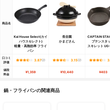
商品名
Kai House Select(カイ
長谷園
CAPTAIN ST
ハウスセレクト)
かまどさん
プテンスタッ
軽量・高熱効率 フライ
スキレット UG−
パン
口コミ
3.87
(2)
3.15
(2)
3
評価
値段
¥1,359
¥10,440
¥403
料金
鍋・フライパンの関連商品