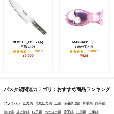
GLOBAL(グローバル)
MARNA(マーナ)
三徳 G-46
お魚包丁とぎ
3.73
3.69
(13)
(7)
¥9,900
¥424
パスタ鍋関連カテゴリ：おすすめ商品ランキング
フライパン
圧力鍋
電気圧力鍋
土鍋
保温調理鍋
片手鍋
両手鍋
無水鍋
揚げ物鍋
餃子鍋
ホーロー鍋
雪平鍋
寸胴鍋
中華鍋