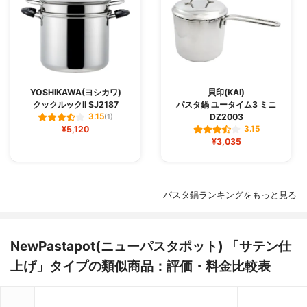
YOSHIKAWA(ヨシカワ)
貝印(KAI)
クックルックII SJ2187
パスタ鍋 ユータイム3 ミニ
DZ2003
3.15
(1)
¥5,120
3.15
¥3,035
パスタ鍋ランキングをもっと見る
NewPastapot(ニューパスタポット) 「サテン仕
上げ」タイプの類似商品：評価・料金比較表