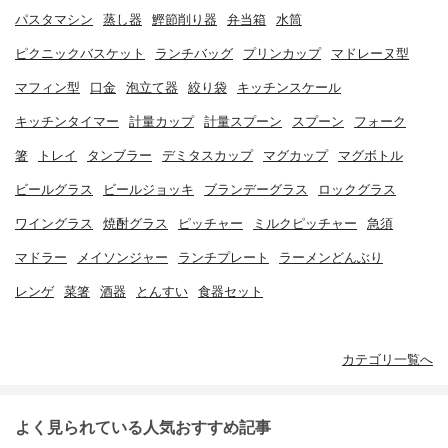
パスタマシン
蒸し器
鰹節削り器
弁当箱
水筒
ピクニックバスケット
ランチバッグ
プリンカップ
マドレーヌ型
マフィン型
口金
泡立て器
絞り袋
キッチンスケール
キッチンタイマー
計量カップ
計量スプーン
スプーン
フォーク
箸
トレイ
タンブラー
デミタスカップ
マグカップ
マグボトル
ビールグラス
ビールジョッキ
ブランデーグラス
ロックグラス
ワイングラス
焼酎グラス
ピッチャー
ミルクピッチャー
急須
マドラー
メイソンジャー
ランチプレート
ラーメンどんぶり
レンゲ
菜箸
酒器
とんすい
食器セット
カテゴリ一覧へ
よく見られている人気おすすめ記事