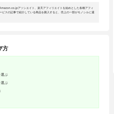
mazon.co.jpアソシエイト、楽天アフィリエイトを始めとした各種アフィ
サービスの記事で紹介している商品を購入すると、売上の一部がモノシルに還
び方
を選ぶ
を選ぶ
ぶ