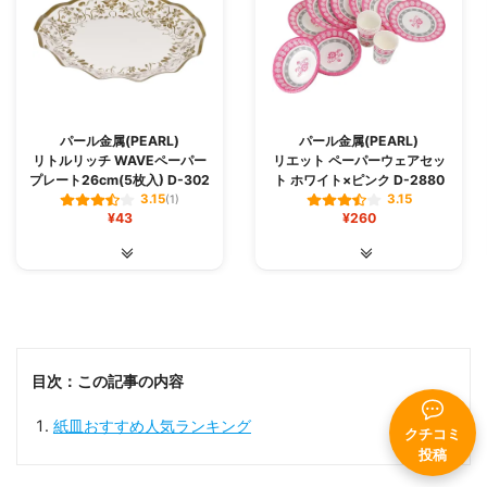
パール金属(PEARL)
パール金属(PEARL)
リトルリッチ WAVEペーパー
リエット ペーパーウェアセッ
プレート26cm(5枚入) D-302
ト ホワイト×ピンク D-2880
3.15
3.15
(1)
¥43
¥260
目次：この記事の内容
紙皿おすすめ人気ランキング
クチコミ
投稿