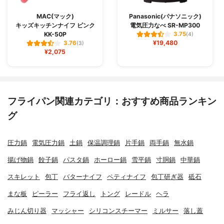
MAC(マック)
Panasonic(パナソニック)
キッズキッチンナイフ ピンク
電気圧力なべ SR-MP300
KK-50P
3.75
(4)
¥19,480
3.76
(3)
¥2,075
フライパン関連カテゴリ：おすすめ商品ランキン
グ
圧力鍋
電気圧力鍋
土鍋
保温調理鍋
片手鍋
両手鍋
無水鍋
揚げ物鍋
餃子鍋
パスタ鍋
ホーロー鍋
雪平鍋
寸胴鍋
中華鍋
スキレット
包丁
バターナイフ
ペティナイフ
包丁研ぎ器
砥石
まな板
ピーラー
フライ返し
トング
レードル
ヘラ
みじん切り器
マッシャー
シリコンスチーマー
ミルサー
落し蓋