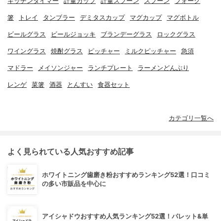
キッチンタイマー
計量カップ
計量スプーン
スプーン
フォーク
箸
トレイ
タンブラー
デミタスカップ
マグカップ
マグボトル
ビールグラス
ビールジョッキ
ブランデーグラス
ロックグラス
ワイングラス
焼酎グラス
ピッチャー
ミルクピッチャー
急須
マドラー
メイソンジャー
ランチプレート
ラーメンどんぶり
レンゲ
菜箸
酒器
とんすい
食器セット
カテゴリ一覧へ
よく見られている人気おすすめ記事
ホワイトニング歯磨き粉おすすめランキング52選！口コミ
の多い市販品を中心に
アイシャドウおすすめ人気ランキング52選！パレット&単