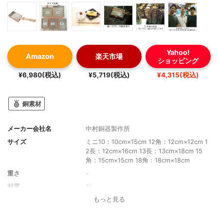
Yahoo!
Amazon
楽天市場
ショッピング
¥6,980(税込)
¥5,719(税込)
¥4,315(税込)
銅素材
メーカー会社名
中村銅器製作所
サイズ
ミニ10：10cm×15cm 12角：12cm×12cm 1
2長：12cm×16cm 13長：13cm×18cm 15
角：15cm×15cm 18角：18cm×18cm
重さ
-
材質
銅
もっと見る
取っ手素材
天然木
IH対応/ガス対応
ガス火（オールメタルのみIH可）