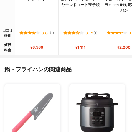
ヤモンドコート玉子焼
ラミックIH対
パン
口コミ
3.81
(1)
3.15
(1)
3
評価
値段
¥8,580
¥1,111
¥2,200
料金
鍋・フライパンの関連商品