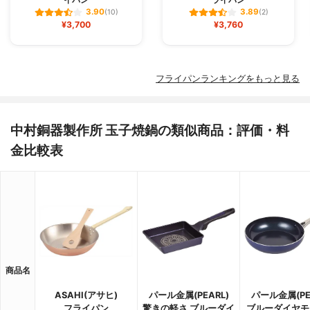
3.90
3.89
(10)
(2)
¥3,700
¥3,760
フライパンランキングをもっと見る
中村銅器製作所 玉子焼鍋の類似商品：評価・料
金比較表
商品名
ASAHI(アサヒ)
パール金属(PEARL)
パール金属(PE
フライパン
驚きの軽さ ブルーダイ
ブルーダイヤモ