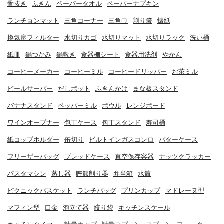
骨抜き
ふきん
ペーパータオル
ペーパーナプキン
ランチョンマット
三角コーナー
三角巾
割り箸
懐紙
換気扇フィルター
水切りカゴ
水切りマット
水切りラック
洗い桶
紙皿
鍋つかみ
鍋敷き
食器棚シート
食器用洗剤
やかん
コーヒーメーカー
コーヒーミル
コーヒードリッパー
お茶ミル
ビールサーバー
だしポット
ふきんかけ
まな板スタンド
バナナスタンド
ペッパーミル
ボウル
レンジボード
ワインオープナー
包丁ケース
包丁スタンド
寿司桶
紙コップホルダー
缶切り
ビルトインガスコンロ
バターケース
フリーザーバッグ
ブレッドケース
真空保存容器
ナッツクラッカー
パスタマシン
蒸し器
鰹節削り器
弁当箱
水筒
ピクニックバスケット
ランチバッグ
プリンカップ
マドレーヌ型
マフィン型
口金
泡立て器
絞り袋
キッチンスケール