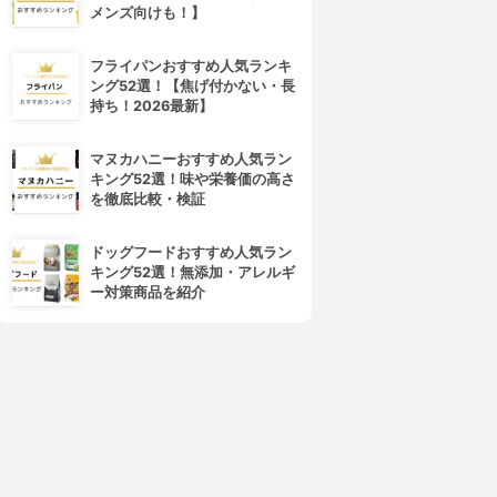
メンズ向けも！】
フライパンおすすめ人気ランキ
ング52選！【焦げ付かない・長
持ち！2026最新】
マヌカハニーおすすめ人気ラン
キング52選！味や栄養価の高さ
を徹底比較・検証
4位
5位
ドッグフードおすすめ人気ラン
キング52選！無添加・アレルギ
ー対策商品を紹介
TORUNE(トルネ)
洋食屋さんの丈夫なお皿
量スプーン わ！アニマル P-
計量スプーン 31166
おお