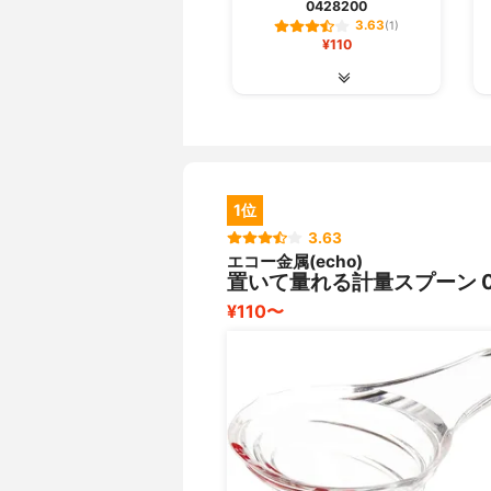
0428200
3.63
(1)
¥110
1位
3.63
エコー金属(echo)
置いて量れる計量スプーン 04
¥110〜