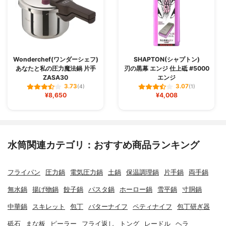
Wonderchef(ワンダーシェフ)
SHAPTON(シャプトン)
あなたと私の圧力魔法鍋 片手
刃の黒幕 エンジ 仕上砥 #5000
ZASA30
エンジ
3.73
3.07
(4)
(1)
¥8,650
¥4,008
水筒関連カテゴリ：おすすめ商品ランキング
フライパン
圧力鍋
電気圧力鍋
土鍋
保温調理鍋
片手鍋
両手鍋
無水鍋
揚げ物鍋
餃子鍋
パスタ鍋
ホーロー鍋
雪平鍋
寸胴鍋
中華鍋
スキレット
包丁
バターナイフ
ペティナイフ
包丁研ぎ器
砥石
まな板
ピーラー
フライ返し
トング
レードル
ヘラ