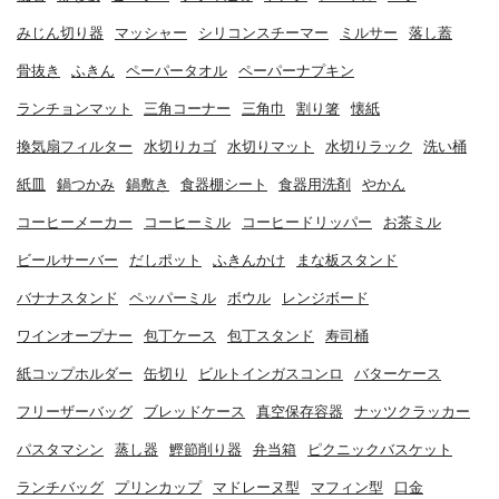
みじん切り器
マッシャー
シリコンスチーマー
ミルサー
落し蓋
骨抜き
ふきん
ペーパータオル
ペーパーナプキン
ランチョンマット
三角コーナー
三角巾
割り箸
懐紙
換気扇フィルター
水切りカゴ
水切りマット
水切りラック
洗い桶
紙皿
鍋つかみ
鍋敷き
食器棚シート
食器用洗剤
やかん
コーヒーメーカー
コーヒーミル
コーヒードリッパー
お茶ミル
ビールサーバー
だしポット
ふきんかけ
まな板スタンド
バナナスタンド
ペッパーミル
ボウル
レンジボード
ワインオープナー
包丁ケース
包丁スタンド
寿司桶
紙コップホルダー
缶切り
ビルトインガスコンロ
バターケース
フリーザーバッグ
ブレッドケース
真空保存容器
ナッツクラッカー
パスタマシン
蒸し器
鰹節削り器
弁当箱
ピクニックバスケット
ランチバッグ
プリンカップ
マドレーヌ型
マフィン型
口金