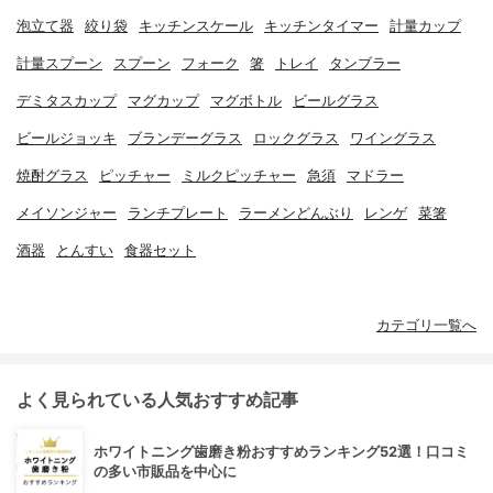
泡立て器
絞り袋
キッチンスケール
キッチンタイマー
計量カップ
計量スプーン
スプーン
フォーク
箸
トレイ
タンブラー
デミタスカップ
マグカップ
マグボトル
ビールグラス
ビールジョッキ
ブランデーグラス
ロックグラス
ワイングラス
焼酎グラス
ピッチャー
ミルクピッチャー
急須
マドラー
メイソンジャー
ランチプレート
ラーメンどんぶり
レンゲ
菜箸
酒器
とんすい
食器セット
カテゴリ一覧へ
よく見られている人気おすすめ記事
ホワイトニング歯磨き粉おすすめランキング52選！口コミ
の多い市販品を中心に