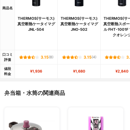
商品名
THERMOS(サーモス)
THERMOS(サーモス)
THERMOS(サ
真空断熱ケータイマグ
真空断熱ケータイマグ
真空断熱スポー
JNL-504
JNO-502
ル FHT-1001
クオレン
口コミ
3.15
(8)
3.15
(4)
3
評価
値段
¥1,936
¥1,680
¥2,840
料金
弁当箱・水筒の関連商品