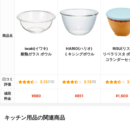
商品名
iwaki(イワキ)
HARIO(ハリオ)
RISU(リス
耐熱ガラス ボウル
ミキシングボウル
リベラリスタ 
コランダーセッ
口コミ
3.15
(13)
3.15
(5)
3
評価
値段
¥660
¥851
¥1,600
料金
キッチン用品の関連商品