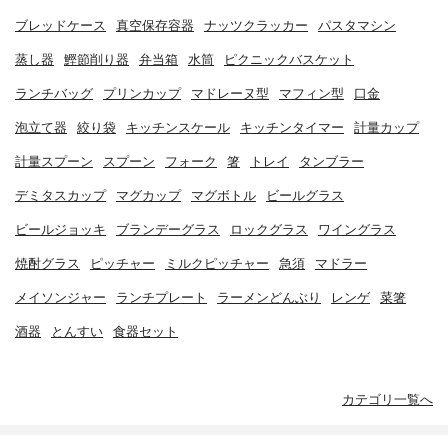
ブレッドケース
真空保存容器
ナッツクラッカー
パスタマシン
蒸し器
鰹節削り器
弁当箱
水筒
ピクニックバスケット
ランチバッグ
プリンカップ
マドレーヌ型
マフィン型
口金
泡立て器
絞り袋
キッチンスケール
キッチンタイマー
計量カップ
計量スプーン
スプーン
フォーク
箸
トレイ
タンブラー
デミタスカップ
マグカップ
マグボトル
ビールグラス
ビールジョッキ
ブランデーグラス
ロックグラス
ワイングラス
焼酎グラス
ピッチャー
ミルクピッチャー
急須
マドラー
メイソンジャー
ランチプレート
ラーメンどんぶり
レンゲ
菜箸
酒器
とんすい
食器セット
カテゴリ一覧へ