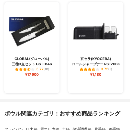
GLOBAL(グローバル)
京セラ(KYOCERA)
三徳3点セット GST-B46
ロールシャープナー RS-20BK
3.77
3.75
(10)
(5)
¥17,600
¥1,180
ボウル関連カテゴリ：おすすめ商品ランキング
フライパン
圧力鍋
電気圧力鍋
土鍋
保温調理鍋
片手鍋
両手鍋