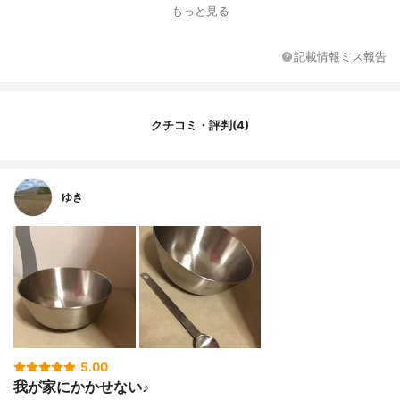
もっと見る
カラー展開
ステンレス
材質
ステンレス鋼（18-8）
記載情報ミス報告
容量
M:1200ml S:700ml L:1800ml
耐熱温度
-
対応機器
食洗機
クチコミ・評判(4)
ゆき
5.00
我が家にかかせない♪