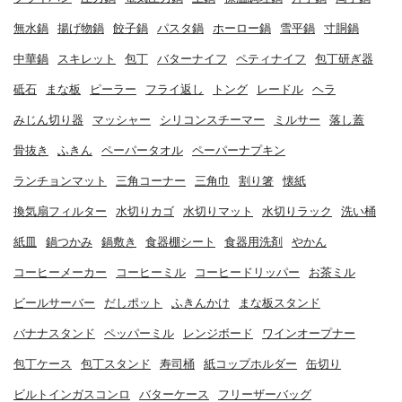
無水鍋
揚げ物鍋
餃子鍋
パスタ鍋
ホーロー鍋
雪平鍋
寸胴鍋
中華鍋
スキレット
包丁
バターナイフ
ペティナイフ
包丁研ぎ器
砥石
まな板
ピーラー
フライ返し
トング
レードル
ヘラ
みじん切り器
マッシャー
シリコンスチーマー
ミルサー
落し蓋
骨抜き
ふきん
ペーパータオル
ペーパーナプキン
ランチョンマット
三角コーナー
三角巾
割り箸
懐紙
換気扇フィルター
水切りカゴ
水切りマット
水切りラック
洗い桶
紙皿
鍋つかみ
鍋敷き
食器棚シート
食器用洗剤
やかん
コーヒーメーカー
コーヒーミル
コーヒードリッパー
お茶ミル
ビールサーバー
だしポット
ふきんかけ
まな板スタンド
バナナスタンド
ペッパーミル
レンジボード
ワインオープナー
包丁ケース
包丁スタンド
寿司桶
紙コップホルダー
缶切り
ビルトインガスコンロ
バターケース
フリーザーバッグ