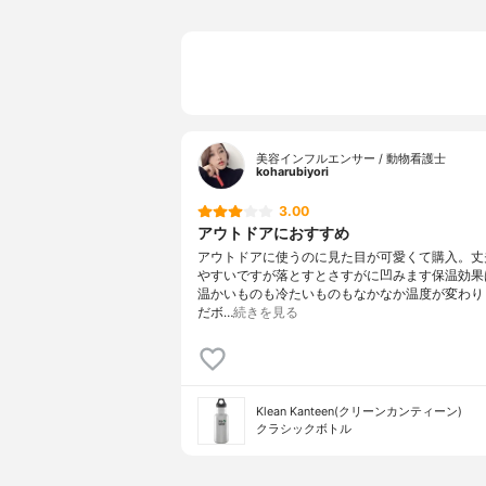
美容インフルエンサー / 動物看護士
koharubiyori
3.00
アウトドアにおすすめ
アウトドアに使うのに見た目が可愛くて購入。丈
やすいですが落とすとさすがに凹みます保温効果
温かいものも冷たいものもなかなか温度が変わり
だボ…
続きを見る
Klean Kanteen(クリーンカンティーン)
クラシックボトル