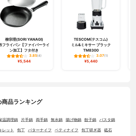
柳宗理(SORI YANAGI)
TESCOM(テスコム)
鉄フライパン【ファイバーライ
ミル&ミキサー ブラック
ン加工】フタ付き
TM8300
3.85
3.07
(4)
(1)
¥5,544
¥5,440
め商品ランキング
保温調理鍋
片手鍋
両手鍋
無水鍋
揚げ物鍋
餃子鍋
パスタ鍋
キレット
包丁
バターナイフ
ペティナイフ
包丁研ぎ器
砥石