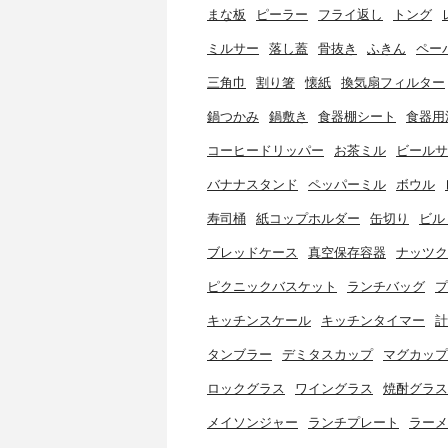
まな板
ピーラー
フライ返し
トング
ミルサー
落し蓋
骨抜き
ふきん
ペー
三角巾
割り箸
懐紙
換気扇フィルター
鍋つかみ
鍋敷き
食器棚シート
食器用
コーヒードリッパー
お茶ミル
ビールサ
バナナスタンド
ペッパーミル
ボウル
寿司桶
紙コップホルダー
缶切り
ビル
ブレッドケース
真空保存容器
ナッツク
ピクニックバスケット
ランチバッグ
プ
キッチンスケール
キッチンタイマー
計
タンブラー
デミタスカップ
マグカップ
ロックグラス
ワイングラス
焼酎グラス
メイソンジャー
ランチプレート
ラーメ