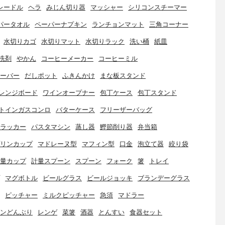
レードル
ヘラ
みじん切り器
マッシャー
シリコンスチーマー
パータオル
ペーパーナプキン
ランチョンマット
三角コーナー
水切りカゴ
水切りマット
水切りラック
洗い桶
紙皿
洗剤
やかん
コーヒーメーカー
コーヒーミル
ーバー
だしポット
ふきんかけ
まな板スタンド
レンジボード
ワインオープナー
包丁ケース
包丁スタンド
トインガスコンロ
バターケース
フリーザーバッグ
ラッカー
パスタマシン
蒸し器
鰹節削り器
弁当箱
リンカップ
マドレーヌ型
マフィン型
口金
泡立て器
絞り袋
量カップ
計量スプーン
スプーン
フォーク
箸
トレイ
マグボトル
ビールグラス
ビールジョッキ
ブランデーグラス
ピッチャー
ミルクピッチャー
急須
マドラー
ンどんぶり
レンゲ
菜箸
酒器
とんすい
食器セット