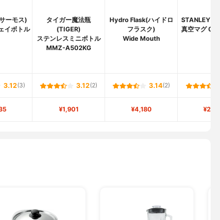
(サーモス)
タイガー魔法瓶
Hydro Flask(ハイドロ
STANLEY(
ェイボトル
(TIGER)
フラスク)
真空マグ 0.2
ステンレスミニボトル
Wide Mouth
ー
MMZ-A502KG
3.12
(3)
3.12
(2)
3.14
(2)
35
¥1,901
¥4,180
¥2,7