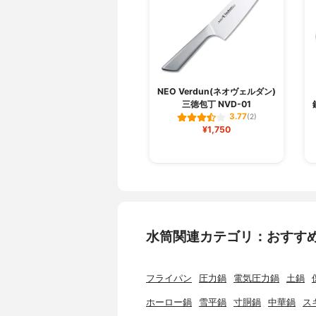
NEO Verdun(ネオヴェルダン)
三徳包丁 NVD-01
3.77
(2)
¥1,750
水筒関連カテゴリ：おすす
フライパン
圧力鍋
電気圧力鍋
土鍋
ホーロー鍋
雪平鍋
寸胴鍋
中華鍋
ス