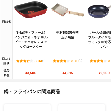
商品名
T-fal(ティファール)
中村銅器製作所
パール金属(PE
インジニオ・ネオ IHル
玉子焼鍋
ブルーダイヤモ
ビー・エクセレンス エ
ラミックIH対
ッグロースター
パン
口コミ
3.04
(1)
3.70
(2)
3
評価
値段
¥3,500
¥4,315
¥2,200
料金
鍋・フライパンの関連商品