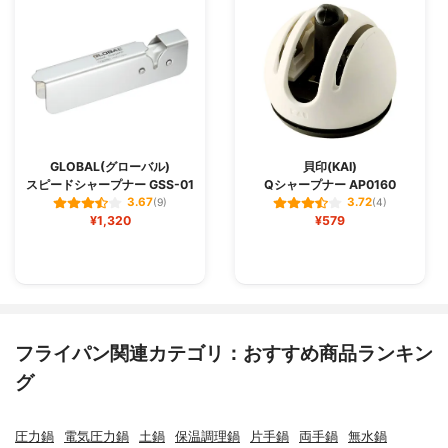
GLOBAL(グローバル)
貝印(KAI)
スピードシャープナー GSS-01
Qシャープナー AP0160
3.67
3.72
(9)
(4)
¥1,320
¥579
フライパン関連カテゴリ：おすすめ商品ランキン
グ
圧力鍋
電気圧力鍋
土鍋
保温調理鍋
片手鍋
両手鍋
無水鍋