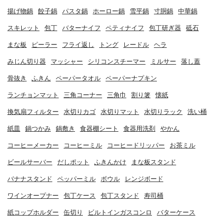
揚げ物鍋
餃子鍋
パスタ鍋
ホーロー鍋
雪平鍋
寸胴鍋
中華鍋
スキレット
包丁
バターナイフ
ペティナイフ
包丁研ぎ器
砥石
まな板
ピーラー
フライ返し
トング
レードル
ヘラ
みじん切り器
マッシャー
シリコンスチーマー
ミルサー
落し蓋
骨抜き
ふきん
ペーパータオル
ペーパーナプキン
ランチョンマット
三角コーナー
三角巾
割り箸
懐紙
換気扇フィルター
水切りカゴ
水切りマット
水切りラック
洗い桶
紙皿
鍋つかみ
鍋敷き
食器棚シート
食器用洗剤
やかん
コーヒーメーカー
コーヒーミル
コーヒードリッパー
お茶ミル
ビールサーバー
だしポット
ふきんかけ
まな板スタンド
バナナスタンド
ペッパーミル
ボウル
レンジボード
ワインオープナー
包丁ケース
包丁スタンド
寿司桶
紙コップホルダー
缶切り
ビルトインガスコンロ
バターケース