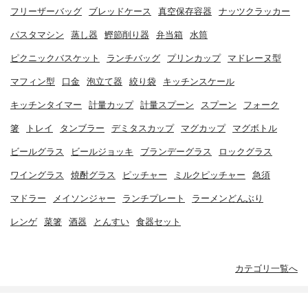
フリーザーバッグ
ブレッドケース
真空保存容器
ナッツクラッカー
パスタマシン
蒸し器
鰹節削り器
弁当箱
水筒
ピクニックバスケット
ランチバッグ
プリンカップ
マドレーヌ型
マフィン型
口金
泡立て器
絞り袋
キッチンスケール
キッチンタイマー
計量カップ
計量スプーン
スプーン
フォーク
箸
トレイ
タンブラー
デミタスカップ
マグカップ
マグボトル
ビールグラス
ビールジョッキ
ブランデーグラス
ロックグラス
ワイングラス
焼酎グラス
ピッチャー
ミルクピッチャー
急須
マドラー
メイソンジャー
ランチプレート
ラーメンどんぶり
レンゲ
菜箸
酒器
とんすい
食器セット
カテゴリ一覧へ