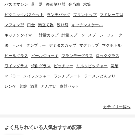
パスタマシン
蒸し器
鰹節削り器
弁当箱
水筒
ピクニックバスケット
ランチバッグ
プリンカップ
マドレーヌ型
マフィン型
口金
泡立て器
絞り袋
キッチンスケール
キッチンタイマー
計量カップ
計量スプーン
スプーン
フォーク
箸
トレイ
タンブラー
デミタスカップ
マグカップ
マグボトル
ビールグラス
ビールジョッキ
ブランデーグラス
ロックグラス
ワイングラス
焼酎グラス
ピッチャー
ミルクピッチャー
急須
マドラー
メイソンジャー
ランチプレート
ラーメンどんぶり
レンゲ
菜箸
酒器
とんすい
食器セット
カテゴリ一覧へ
よく見られている人気おすすめ記事