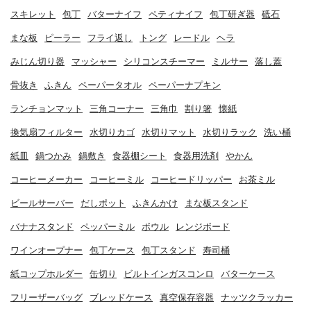
スキレット
包丁
バターナイフ
ペティナイフ
包丁研ぎ器
砥石
まな板
ピーラー
フライ返し
トング
レードル
ヘラ
みじん切り器
マッシャー
シリコンスチーマー
ミルサー
落し蓋
骨抜き
ふきん
ペーパータオル
ペーパーナプキン
ランチョンマット
三角コーナー
三角巾
割り箸
懐紙
換気扇フィルター
水切りカゴ
水切りマット
水切りラック
洗い桶
紙皿
鍋つかみ
鍋敷き
食器棚シート
食器用洗剤
やかん
コーヒーメーカー
コーヒーミル
コーヒードリッパー
お茶ミル
ビールサーバー
だしポット
ふきんかけ
まな板スタンド
バナナスタンド
ペッパーミル
ボウル
レンジボード
ワインオープナー
包丁ケース
包丁スタンド
寿司桶
紙コップホルダー
缶切り
ビルトインガスコンロ
バターケース
フリーザーバッグ
ブレッドケース
真空保存容器
ナッツクラッカー