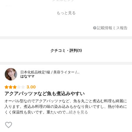
素材
鋳物ホーローツマミ：フェノール樹脂
もっと見る
取っ手素材
鋳物ホーロー
蓋素材
鋳物ホーロー
記載情報ミス報告
鍋の容量
3.1L
対応熱源
ガスコンロ/IH/オーブン
クチコミ・評判(1)
日本化粧品検定1級 / 美容ライター /…
はなママ
3.00
アクアパッツァなど魚も煮込みやすい
オーバル型なのでアクアパッツァなど、魚を丸ごと煮込む料理も綺麗に
入ります。煮込み料理の味の染み込みもかなり良いですし、熱が冷めに
くく保温性も良いです。重たいので…
続きを見る