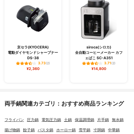
京セラ(KYOCERA)
siroca(シロカ)
電動ダイヤモンドシャープナー
全自動コーヒーメーカー カフ
DS-38
ェばこ SC-A351
3.73
3.71
(2)
(2)
¥2,360
¥14,800
両手鍋関連カテゴリ：おすすめ商品ランキング
フライパン
圧力鍋
電気圧力鍋
土鍋
保温調理鍋
片手鍋
無水鍋
揚げ物鍋
餃子鍋
パスタ鍋
ホーロー鍋
雪平鍋
寸胴鍋
中華鍋