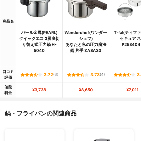
商品名
パール金属(PEARL)
Wonderchef(ワンダー
T-fal(ティフ
クイックエコ 3層底切
シェフ)
セキュア 
り替え式圧力鍋 H-
あなたと私の圧力魔法
P253404
5040
鍋 片手 ZASA30
口コミ
3.72
(6)
3.73
(4)
3
評価
値段
¥3,738
¥8,650
¥7,011
料金
鍋・フライパンの関連商品