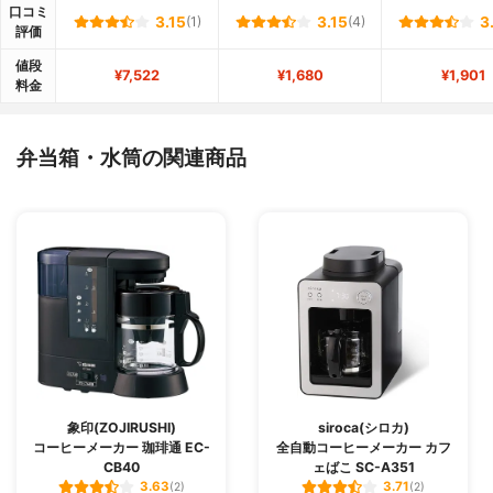
口コミ
3.15
(1)
3.15
(4)
3
評価
値段
¥7,522
¥1,680
¥1,901
料金
弁当箱・水筒の関連商品
象印(ZOJIRUSHI)
siroca(シロカ)
コーヒーメーカー 珈琲通 EC-
全自動コーヒーメーカー カフ
CB40
ェばこ SC-A351
3.63
3.71
(2)
(2)