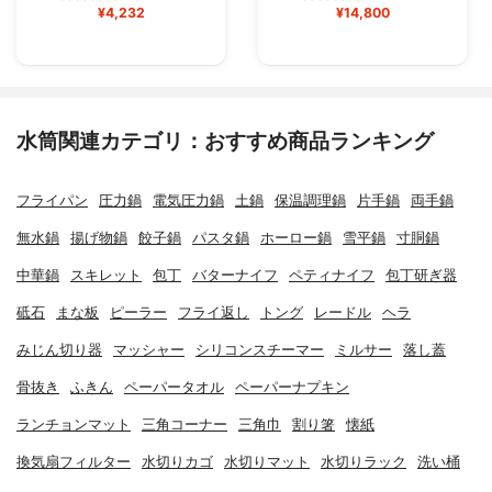
¥4,232
¥14,800
水筒関連カテゴリ：おすすめ商品ランキング
フライパン
圧力鍋
電気圧力鍋
土鍋
保温調理鍋
片手鍋
両手鍋
無水鍋
揚げ物鍋
餃子鍋
パスタ鍋
ホーロー鍋
雪平鍋
寸胴鍋
中華鍋
スキレット
包丁
バターナイフ
ペティナイフ
包丁研ぎ器
砥石
まな板
ピーラー
フライ返し
トング
レードル
ヘラ
みじん切り器
マッシャー
シリコンスチーマー
ミルサー
落し蓋
骨抜き
ふきん
ペーパータオル
ペーパーナプキン
ランチョンマット
三角コーナー
三角巾
割り箸
懐紙
換気扇フィルター
水切りカゴ
水切りマット
水切りラック
洗い桶