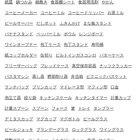
紙皿
鍋つかみ
鍋敷き
食器棚シート
食器用洗剤
やかん
コーヒーメーカー
コーヒーミル
コーヒードリッパー
お茶ミル
ビールサーバー
だしポット
ふきんかけ
まな板スタンド
バナナスタンド
ペッパーミル
ボウル
レンジボード
ワインオープナー
包丁ケース
包丁スタンド
寿司桶
紙コップホルダー
缶切り
ビルトインガスコンロ
バターケース
フリーザーバッグ
ブレッドケース
真空保存容器
ナッツクラッカー
パスタマシン
蒸し器
鰹節削り器
弁当箱
ピクニックバスケット
ランチバッグ
プリンカップ
マドレーヌ型
マフィン型
口金
泡立て器
絞り袋
キッチンスケール
キッチンタイマー
計量カップ
計量スプーン
スプーン
フォーク
箸
トレイ
タンブラー
デミタスカップ
マグカップ
マグボトル
ビールグラス
ビールジョッキ
ブランデーグラス
ロックグラス
ワイングラス