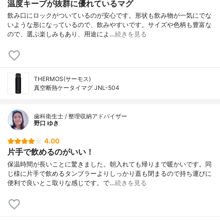
温度キープが抜群に優れているマグ
飲み口にロックがついているのが安心です。形状も飲み物が一気にでな
いような形になっているので、飲みやすいです。サイズや色柄も豊富な
ので、選ぶ楽しみもあり、用途によ…
続きを見る
THERMOS(サーモス)
真空断熱ケータイマグ JNL-504
歯科衛生士 / 整理収納アドバイザー
野口 ゆき
4.00
片手で飲めるのがいい！
保温時間が長いことに驚きました。朝入れても帰りまで暖かいです。同
じ様に片手で飲めるタンブラーよりしっかり蓋も閉まるので持ち運びに
便利で良いとこ取りな感じです。で…
続きを見る