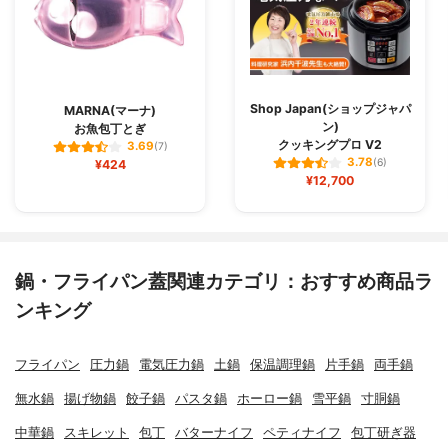
Shop Japan(ショップジャパ
MARNA(マーナ)
ン)
お魚包丁とぎ
クッキングプロ V2
3.69
(7)
3.78
¥424
(6)
¥12,700
鍋・フライパン蓋関連カテゴリ：おすすめ商品ラ
ンキング
フライパン
圧力鍋
電気圧力鍋
土鍋
保温調理鍋
片手鍋
両手鍋
無水鍋
揚げ物鍋
餃子鍋
パスタ鍋
ホーロー鍋
雪平鍋
寸胴鍋
中華鍋
スキレット
包丁
バターナイフ
ペティナイフ
包丁研ぎ器