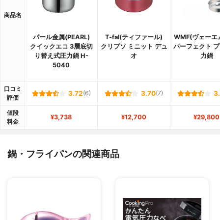
商品名
パール金属(PEARL)
T-fal(ティファール)
WMF(ヴェーエ
クイックエコ 3層底切
クリプソ ミニット デュ
パーフェクト プ
り替え式圧力鍋 H-
オ
力鍋
5040
口コミ
3.72
(6)
3.70
(7)
3
評価
値段
¥3,738
¥12,700
¥29,800
料金
鍋・フライパンの関連商品