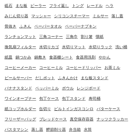
砥石
まな板
ピーラー
フライ返し
トング
レードル
ヘラ
みじん切り器
マッシャー
シリコンスチーマー
ミルサー
落し蓋
骨抜き
ふきん
ペーパータオル
ペーパーナプキン
ランチョンマット
三角コーナー
三角巾
割り箸
懐紙
換気扇フィルター
水切りカゴ
水切りマット
水切りラック
洗い桶
紙皿
鍋つかみ
鍋敷き
食器棚シート
食器用洗剤
やかん
コーヒーメーカー
コーヒーミル
コーヒードリッパー
お茶ミル
ビールサーバー
だしポット
ふきんかけ
まな板スタンド
バナナスタンド
ペッパーミル
ボウル
レンジボード
ワインオープナー
包丁ケース
包丁スタンド
寿司桶
紙コップホルダー
缶切り
ビルトインガスコンロ
バターケース
フリーザーバッグ
ブレッドケース
真空保存容器
ナッツクラッカー
パスタマシン
蒸し器
鰹節削り器
弁当箱
水筒