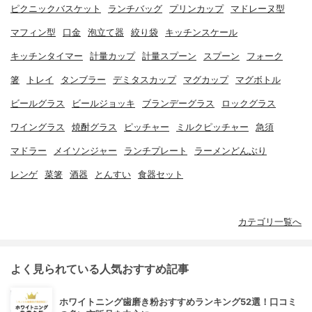
ピクニックバスケット
ランチバッグ
プリンカップ
マドレーヌ型
マフィン型
口金
泡立て器
絞り袋
キッチンスケール
キッチンタイマー
計量カップ
計量スプーン
スプーン
フォーク
箸
トレイ
タンブラー
デミタスカップ
マグカップ
マグボトル
ビールグラス
ビールジョッキ
ブランデーグラス
ロックグラス
ワイングラス
焼酎グラス
ピッチャー
ミルクピッチャー
急須
マドラー
メイソンジャー
ランチプレート
ラーメンどんぶり
レンゲ
菜箸
酒器
とんすい
食器セット
カテゴリ一覧へ
よく見られている人気おすすめ記事
ホワイトニング歯磨き粉おすすめランキング52選！口コミ