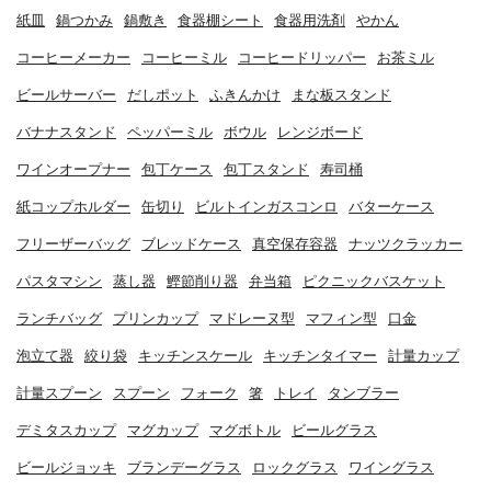
紙皿
鍋つかみ
鍋敷き
食器棚シート
食器用洗剤
やかん
コーヒーメーカー
コーヒーミル
コーヒードリッパー
お茶ミル
ビールサーバー
だしポット
ふきんかけ
まな板スタンド
バナナスタンド
ペッパーミル
ボウル
レンジボード
ワインオープナー
包丁ケース
包丁スタンド
寿司桶
紙コップホルダー
缶切り
ビルトインガスコンロ
バターケース
フリーザーバッグ
ブレッドケース
真空保存容器
ナッツクラッカー
パスタマシン
蒸し器
鰹節削り器
弁当箱
ピクニックバスケット
ランチバッグ
プリンカップ
マドレーヌ型
マフィン型
口金
泡立て器
絞り袋
キッチンスケール
キッチンタイマー
計量カップ
計量スプーン
スプーン
フォーク
箸
トレイ
タンブラー
デミタスカップ
マグカップ
マグボトル
ビールグラス
ビールジョッキ
ブランデーグラス
ロックグラス
ワイングラス