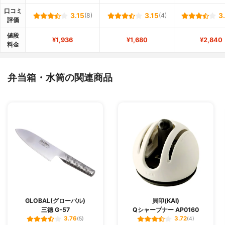
口コミ
3.15
(8)
3.15
(4)
3
評価
値段
¥1,936
¥1,680
¥2,840
料金
弁当箱・水筒の関連商品
GLOBAL(グローバル)
貝印(KAI)
三徳 G-57
Qシャープナー AP0160
3.76
3.72
(5)
(4)