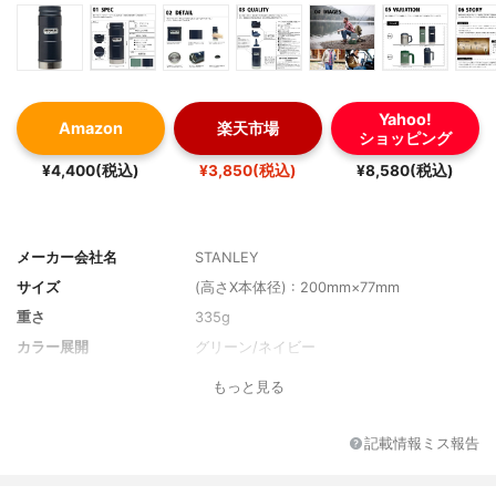
Yahoo!
Amazon
楽天市場
ショッピング
¥4,400(税込)
¥3,850(税込)
¥8,580(税込)
メーカー会社名
STANLEY
サイズ
(高さX本体径) : 200mm×77mm
重さ
335g
カラー展開
グリーン/ネイビー
もっと見る
記載情報ミス報告