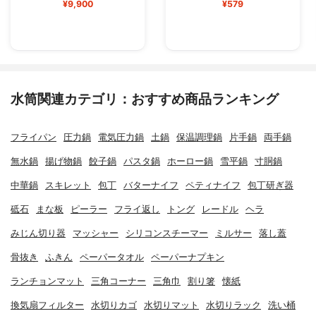
¥9,900
¥579
水筒関連カテゴリ：おすすめ商品ランキング
フライパン
圧力鍋
電気圧力鍋
土鍋
保温調理鍋
片手鍋
両手鍋
無水鍋
揚げ物鍋
餃子鍋
パスタ鍋
ホーロー鍋
雪平鍋
寸胴鍋
中華鍋
スキレット
包丁
バターナイフ
ペティナイフ
包丁研ぎ器
砥石
まな板
ピーラー
フライ返し
トング
レードル
ヘラ
みじん切り器
マッシャー
シリコンスチーマー
ミルサー
落し蓋
骨抜き
ふきん
ペーパータオル
ペーパーナプキン
ランチョンマット
三角コーナー
三角巾
割り箸
懐紙
換気扇フィルター
水切りカゴ
水切りマット
水切りラック
洗い桶