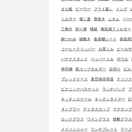
まな板
ピーラー
フライ返し
トング
ミルサー
落し蓋
骨抜き
ふきん
ペー
三角巾
割り箸
懐紙
換気扇フィルター
鍋つかみ
鍋敷き
食器棚シート
食器用
コーヒードリッパー
お茶ミル
ビールサ
バナナスタンド
ペッパーミル
ボウル
寿司桶
紙コップホルダー
缶切り
ビル
ブレッドケース
真空保存容器
ナッツク
ピクニックバスケット
ランチバッグ
プ
キッチンスケール
キッチンタイマー
計
タンブラー
デミタスカップ
マグカップ
ロックグラス
ワイングラス
焼酎グラス
メイソンジャー
ランチプレート
ラーメ