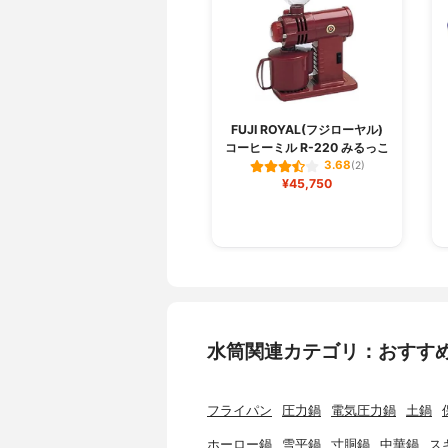
FUJI ROYAL(フジローヤル)
コーヒーミル R-220 みるっこ
3.68
(2)
¥45,750
水筒関連カテゴリ：おすす
フライパン
圧力鍋
電気圧力鍋
土鍋
ホーロー鍋
雪平鍋
寸胴鍋
中華鍋
ス