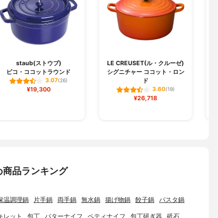
staub(ストウブ)
LE CREUSET(ル・クルーゼ)
ピコ・ココットラウンド
シグニチャー ココット・ロン
ド
3.07
(26)
¥19,300
3.60
(19)
¥26,718
め商品ランキング
保温調理鍋
片手鍋
両手鍋
無水鍋
揚げ物鍋
餃子鍋
パスタ鍋
キレット
包丁
バターナイフ
ペティナイフ
包丁研ぎ器
砥石