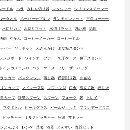
レードル
ヘラ
みじん切り器
マッシャー
シリコンスチーマー
パータオル
ペーパーナプキン
ランチョンマット
三角コーナー
水切りカゴ
水切りマット
水切りラック
洗い桶
紙皿
洗剤
やかん
コーヒーメーカー
コーヒーミル
ーバー
だしポット
ふきんかけ
まな板スタンド
レンジボード
ワインオープナー
包丁ケース
包丁スタンド
トインガスコンロ
バターケース
フリーザーバッグ
ラッカー
パスタマシン
蒸し器
鰹節削り器
弁当箱
リンカップ
マドレーヌ型
マフィン型
口金
泡立て器
絞り袋
量カップ
計量スプーン
スプーン
フォーク
箸
トレイ
マグボトル
ビールグラス
ビールジョッキ
ブランデーグラス
ピッチャー
ミルクピッチャー
急須
マドラー
ンどんぶり
レンゲ
菜箸
酒器
とんすい
食器セット