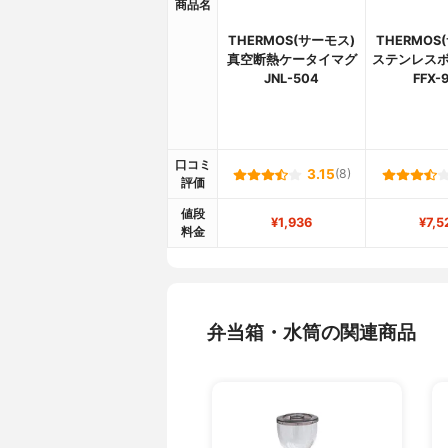
商品名
THERMOS(サーモス)
THERMOS
真空断熱ケータイマグ
ステンレスボト
JNL-504
FFX-
口コミ
3.15
(8)
評価
値段
¥1,936
¥7,5
料金
弁当箱・水筒の関連商品