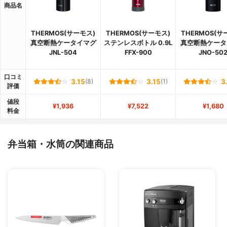
商品名
THERMOS(サーモス)
THERMOS(サーモス)
THERMOS(サ
真空断熱ケータイマグ
ステンレスボトル 0.9L
真空断熱ケータ
JNL-504
FFX-900
JNO-50
口コミ
3.15
(8)
3.15
(1)
3
評価
値段
¥1,936
¥7,522
¥1,680
料金
弁当箱・水筒の関連商品