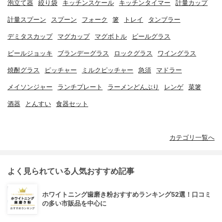
泡立て器
絞り袋
キッチンスケール
キッチンタイマー
計量カップ
計量スプーン
スプーン
フォーク
箸
トレイ
タンブラー
デミタスカップ
マグカップ
マグボトル
ビールグラス
ビールジョッキ
ブランデーグラス
ロックグラス
ワイングラス
焼酎グラス
ピッチャー
ミルクピッチャー
急須
マドラー
メイソンジャー
ランチプレート
ラーメンどんぶり
レンゲ
菜箸
酒器
とんすい
食器セット
カテゴリ一覧へ
よく見られている人気おすすめ記事
ホワイトニング歯磨き粉おすすめランキング52選！口コミ
の多い市販品を中心に