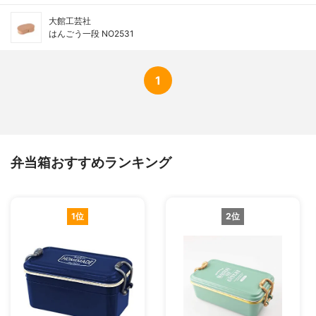
大館工芸社
はんごう一段 NO2531
1
弁当箱おすすめランキング
1位
2位