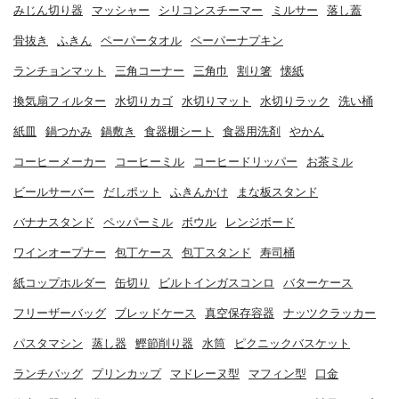
みじん切り器
マッシャー
シリコンスチーマー
ミルサー
落し蓋
骨抜き
ふきん
ペーパータオル
ペーパーナプキン
ランチョンマット
三角コーナー
三角巾
割り箸
懐紙
換気扇フィルター
水切りカゴ
水切りマット
水切りラック
洗い桶
紙皿
鍋つかみ
鍋敷き
食器棚シート
食器用洗剤
やかん
コーヒーメーカー
コーヒーミル
コーヒードリッパー
お茶ミル
ビールサーバー
だしポット
ふきんかけ
まな板スタンド
バナナスタンド
ペッパーミル
ボウル
レンジボード
ワインオープナー
包丁ケース
包丁スタンド
寿司桶
紙コップホルダー
缶切り
ビルトインガスコンロ
バターケース
フリーザーバッグ
ブレッドケース
真空保存容器
ナッツクラッカー
パスタマシン
蒸し器
鰹節削り器
水筒
ピクニックバスケット
ランチバッグ
プリンカップ
マドレーヌ型
マフィン型
口金