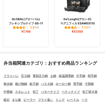
GLOBAL(グローバル)
De'Longhi(デロンギ)
フレキシブルナイフ GS-11
マグニフィカ ESAM03110
3.81
3.72
(5)
(7)
¥7,700
¥37,555
弁当箱関連カテゴリ：おすすめ商品ランキング
フライパン
圧力鍋
電気圧力鍋
土鍋
保温調理鍋
片手鍋
両手鍋
無水鍋
揚げ物鍋
餃子鍋
パスタ鍋
ホーロー鍋
雪平鍋
寸胴鍋
中華鍋
スキレット
包丁
バターナイフ
ペティナイフ
包丁研ぎ器
砥石
まな板
ピーラー
フライ返し
トング
レードル
ヘラ