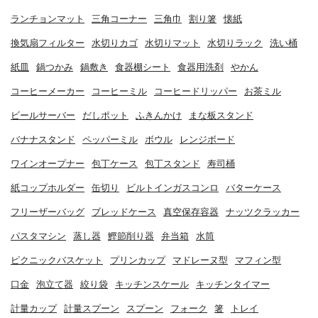
ランチョンマット
三角コーナー
三角巾
割り箸
懐紙
換気扇フィルター
水切りカゴ
水切りマット
水切りラック
洗い桶
紙皿
鍋つかみ
鍋敷き
食器棚シート
食器用洗剤
やかん
コーヒーメーカー
コーヒーミル
コーヒードリッパー
お茶ミル
ビールサーバー
だしポット
ふきんかけ
まな板スタンド
バナナスタンド
ペッパーミル
ボウル
レンジボード
ワインオープナー
包丁ケース
包丁スタンド
寿司桶
紙コップホルダー
缶切り
ビルトインガスコンロ
バターケース
フリーザーバッグ
ブレッドケース
真空保存容器
ナッツクラッカー
パスタマシン
蒸し器
鰹節削り器
弁当箱
水筒
ピクニックバスケット
プリンカップ
マドレーヌ型
マフィン型
口金
泡立て器
絞り袋
キッチンスケール
キッチンタイマー
計量カップ
計量スプーン
スプーン
フォーク
箸
トレイ