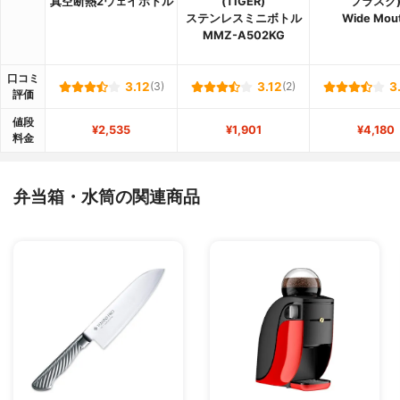
真空断熱2ウェイボトル
(TIGER)
フラスク
ステンレスミニボトル
Wide Mou
MMZ-A502KG
口コミ
3.12
(3)
3.12
(2)
3
評価
値段
¥2,535
¥1,901
¥4,180
料金
弁当箱・水筒の関連商品