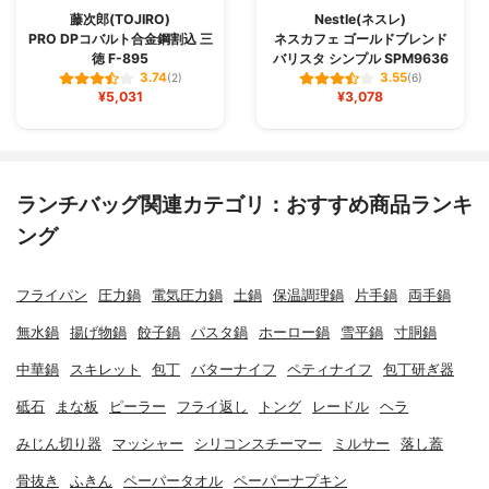
藤次郎(TOJIRO)
Nestle(ネスレ)
PRO DPコバルト合金鋼割込 三
ネスカフェ ゴールドブレンド
徳 F-895
バリスタ シンプル SPM9636
3.74
3.55
(2)
(6)
¥5,031
¥3,078
ランチバッグ関連カテゴリ：おすすめ商品ランキ
ング
フライパン
圧力鍋
電気圧力鍋
土鍋
保温調理鍋
片手鍋
両手鍋
無水鍋
揚げ物鍋
餃子鍋
パスタ鍋
ホーロー鍋
雪平鍋
寸胴鍋
中華鍋
スキレット
包丁
バターナイフ
ペティナイフ
包丁研ぎ器
砥石
まな板
ピーラー
フライ返し
トング
レードル
ヘラ
みじん切り器
マッシャー
シリコンスチーマー
ミルサー
落し蓋
骨抜き
ふきん
ペーパータオル
ペーパーナプキン