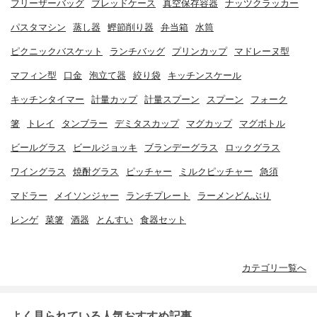
フリーザーバッグ
ブレッドケース
真空保存容器
ナッツクラッカー
パスタマシン
蒸し器
鰹節削り器
弁当箱
水筒
ピクニックバスケット
ランチバッグ
プリンカップ
マドレーヌ型
マフィン型
口金
泡立て器
絞り袋
キッチンスケール
キッチンタイマー
計量カップ
計量スプーン
スプーン
フォーク
箸
トレイ
タンブラー
デミタスカップ
マグカップ
マグボトル
ビールグラス
ビールジョッキ
ブランデーグラス
ロックグラス
ワイングラス
焼酎グラス
ピッチャー
ミルクピッチャー
急須
マドラー
メイソンジャー
ランチプレート
ラーメンどんぶり
レンゲ
菜箸
酒器
とんすい
食器セット
カテゴリ一覧へ
よく見られている人気おすすめ記事