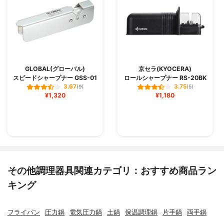
GLOBAL(グローバル)
京セラ(KYOCERA)
スピードシャープナー GSS-01
ロールシャープナー RS-20BK
3.67
3.75
(9)
(5)
¥1,320
¥1,180
その他調理器具関連カテゴリ：おすすめ商品ラン
キング
フライパン
圧力鍋
電気圧力鍋
土鍋
保温調理鍋
片手鍋
両手鍋