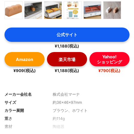
公式サイト
¥1,188(税込)
Yahoo!
Amazon
楽天市場
ショッピング
¥909(税込)
¥1,188(税込)
¥790(税込)
メーカー会社名
株式会社マーナ
サイズ
約36×46×97mm
カラー展開
ブラウン、ホワイト
重さ
約114g
素材
陶磁器