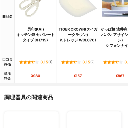
商品名
貝印(KAI)
TIGER CROWN(タイガ
かっぱ橋 浅井商
キッチン鋏 セパレート
ークラウン)
パバシ アサイ
タイプ DH7157
P.ドレッジ WDL0701
ン)
シフォンナイ
口コミ
3.15
(1)
3.15
(2)
3
評価
値段
¥980
¥157
¥867
料金
調理器具の関連商品