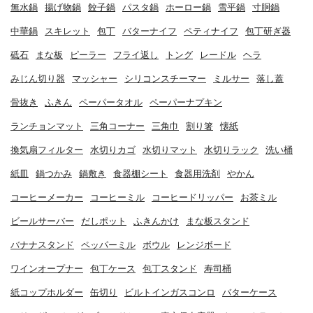
無水鍋
揚げ物鍋
餃子鍋
パスタ鍋
ホーロー鍋
雪平鍋
寸胴鍋
中華鍋
スキレット
包丁
バターナイフ
ペティナイフ
包丁研ぎ器
砥石
まな板
ピーラー
フライ返し
トング
レードル
ヘラ
みじん切り器
マッシャー
シリコンスチーマー
ミルサー
落し蓋
骨抜き
ふきん
ペーパータオル
ペーパーナプキン
ランチョンマット
三角コーナー
三角巾
割り箸
懐紙
換気扇フィルター
水切りカゴ
水切りマット
水切りラック
洗い桶
紙皿
鍋つかみ
鍋敷き
食器棚シート
食器用洗剤
やかん
コーヒーメーカー
コーヒーミル
コーヒードリッパー
お茶ミル
ビールサーバー
だしポット
ふきんかけ
まな板スタンド
バナナスタンド
ペッパーミル
ボウル
レンジボード
ワインオープナー
包丁ケース
包丁スタンド
寿司桶
紙コップホルダー
缶切り
ビルトインガスコンロ
バターケース